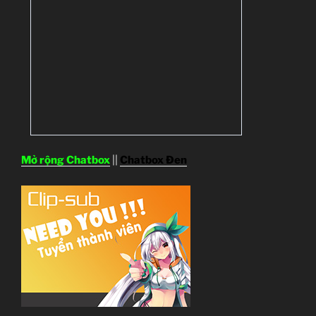
Mở rộng Chatbox
||
Chatbox Đen