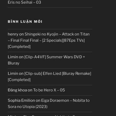
Eris no Seihai – 03
BÌNH LUẬN MỚI
henry
on
Shingeki no Kyojin – Attack on Titan
– Final Final Final – [2 Specials][87Eps TVs]
[Completed]
Limin
on
[Clip-A4VF] Summer Wars DVD +
Bluray
Limin
on
[Clip-sub] Elfen Lied [Bluray Remake]
[Completed]
Đăng khoa
on
To be Hero X – 05
Sophia Emilion
on
Eiga Doraemon – Nobita to
Sora no Utopia (2023)