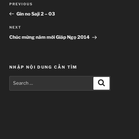
Post
Previous
PREVIOUS
navigation
Post
Gin no Saji 2 – 03
Next
NEXT
Post
Chúc mừng năm mới Giáp Ngọ 2014
NHẬP NỘI DUNG CẦN TÌM
Search
Search
for: