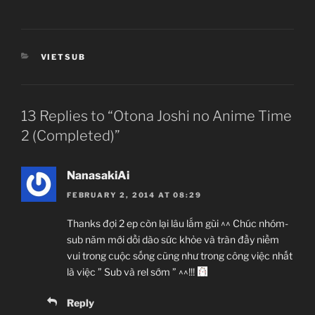
CATEGORIES
VIETSUB
13 Replies to “Otona Joshi no Anime Time
2 (Completed)”
NanasakiAi
FEBRUARY 2, 2014 AT 08:29
Thanks đợi 2 ep còn lại lâu lắm gùi ^^ Chúc nhóm-
sub năm mới dồi dào sức khỏe và tràn đầy niềm
vui trong cuộc sống cũng như trong công việc nhất
là việc ” Sub và rel sớm ” ^^!!!
Reply