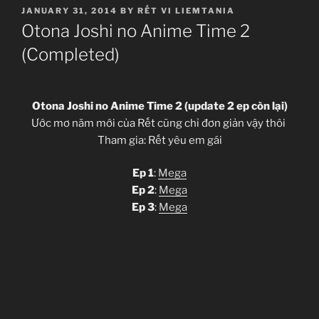
POSTED
JANUARY 31, 2014
BY
RẾT VI LIEMTANIA
ON
Otona Joshi no Anime Time 2
(Completed)
Otona Joshi no Anime Time 2 (update 2 ep còn lại)
Ước mơ năm mới của Rết cũng chỉ đơn giản vậy thôi
Tham gia: Rết yêu em gái
Ep 1
:
Mega
Ep 2
:
Mega
Ep 3
:
Mega