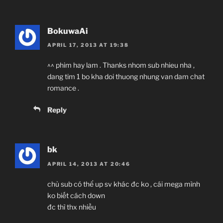
BokuwaAi
APRIL 17, 2013 AT 19:38
^^ phim hay lam . Thanks nhom sub nhieu nha ,
dang tim 1 bo kha doi thuong nhung van dam chat
romance .
Reply
bk
APRIL 14, 2013 AT 20:46
chủ sub có thể up sv khác đc ko , cái mega mình
ko biết cách down
đc thì thx nhiều