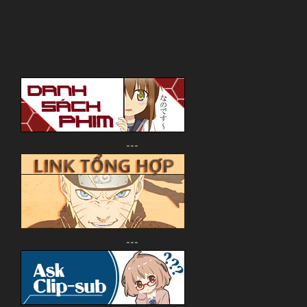
---
---