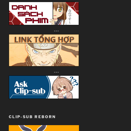
---
---
CLIP-SUB REBORN