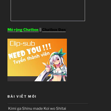
Mở rộng Chatbox
||
Chatbox Đen
BÀI VIẾT MỚI
Kimi ga Shinu made Koi wo Shitai