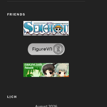
FRIENDS
LỊCH
August 2026