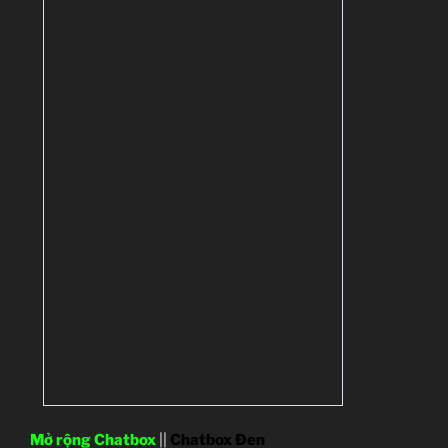
Mở rộng Chatbox
||
Chatbox Đen