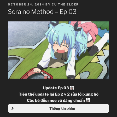
POSTED
OCTOBER 24, 2014
BY
CÚ THE ELDER
ON
Sora no Method – Ep 03
Update Ep 03
Tiện thể update lại Ep 2 v 2 sửa lỗi xưng hô
Các bé đều moe và dáng chuẩn
Thông tin phim