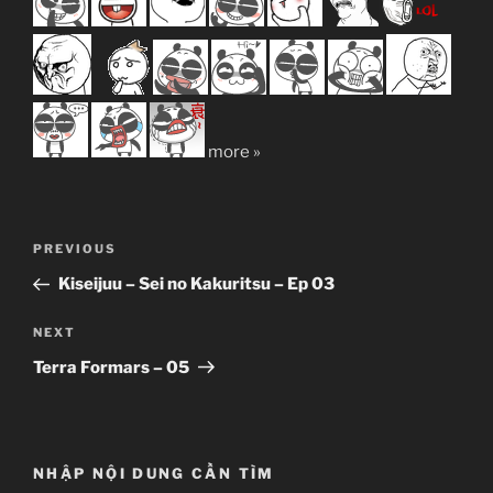
more »
Post
Previous
PREVIOUS
navigation
Post
Kiseijuu – Sei no Kakuritsu – Ep 03
Next
NEXT
Post
Terra Formars – 05
NHẬP NỘI DUNG CẦN TÌM