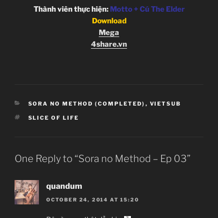
Thành viên thực hiện:
Motto + Cú The Elder
Download
Mega
4share.vn
CATEGORIES
SORA NO METHOD (COMPLETED)
,
VIETSUB
TAGS
SLICE OF LIFE
One Reply to “Sora no Method – Ep 03”
quandum
OCTOBER 24, 2014 AT 15:20