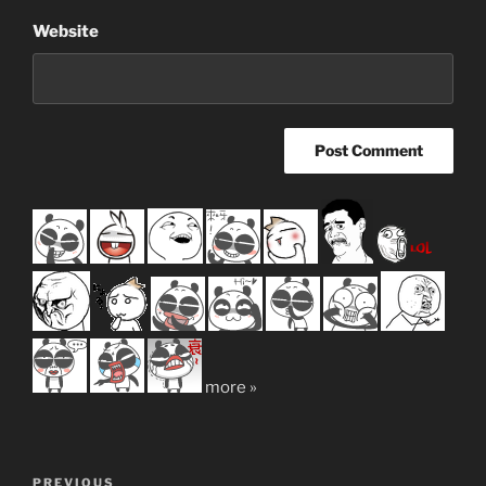
Website
more »
Post
Previous
PREVIOUS