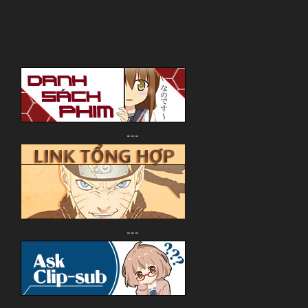
---
---