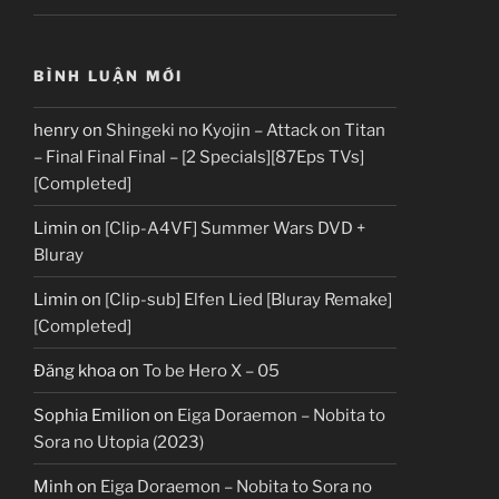
BÌNH LUẬN MỚI
henry
on
Shingeki no Kyojin – Attack on Titan
– Final Final Final – [2 Specials][87Eps TVs]
[Completed]
Limin
on
[Clip-A4VF] Summer Wars DVD +
Bluray
Limin
on
[Clip-sub] Elfen Lied [Bluray Remake]
[Completed]
Đăng khoa
on
To be Hero X – 05
Sophia Emilion
on
Eiga Doraemon – Nobita to
Sora no Utopia (2023)
Minh
on
Eiga Doraemon – Nobita to Sora no