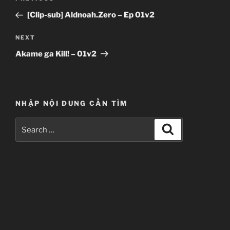
navigation
Post
[Clip-sub] Aldnoah.Zero – Ep 01v2
Next
NEXT
Post
Akame ga Kill! – 01v2
NHẬP NỘI DUNG CẦN TÌM
Search
Search
for: