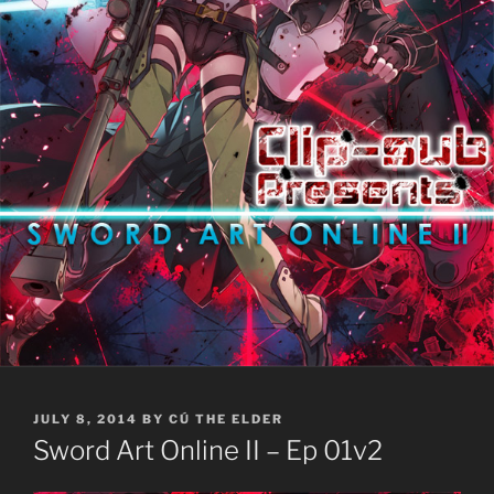
POSTED
JULY 8, 2014
BY
CÚ THE ELDER
ON
Sword Art Online II – Ep 01v2