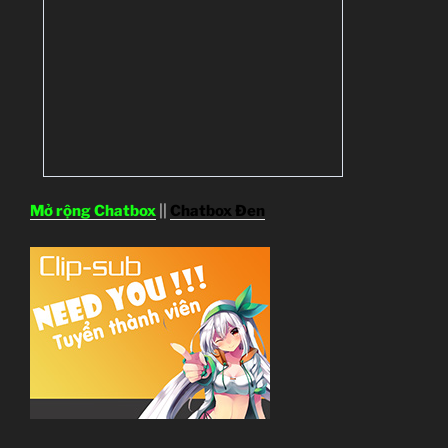
Mở rộng Chatbox
||
Chatbox Đen