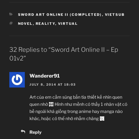
CATEGORIES
SWORD ART ONLINE II (COMPLETED)
,
VIETSUB
TAGS
NOVEL
,
REALITY
,
VIRTUAL
32 Replies to “Sword Art Online II – Ep
01v2”
Wanderer91
JULY 8, 2014 AT 18:03
Art của em cầm súng bắn tỉa thiết kế nhìn quen
quen nhở
Hình như mềnh có thấy 1 nhân vật có
bề ngoài khá giống trong anime hay manga nào
khác, hoặc có thể nhớ nhầm chăng
Reply