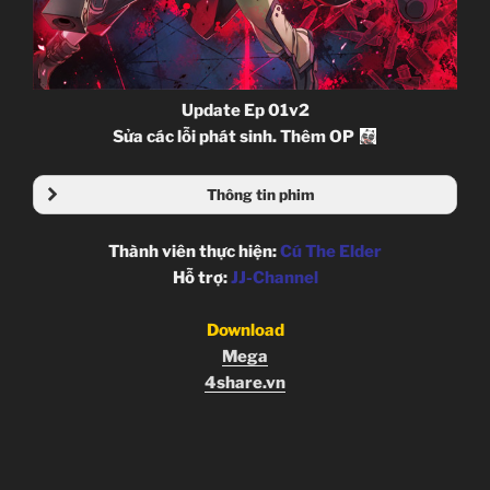
Update Ep 01v2
Sửa các lỗi phát sinh. Thêm OP
Thông tin phim
Thành viên thực hiện:
Cú The Elder
Hỗ trợ:
JJ-Channel
Download
Mega
4share.vn