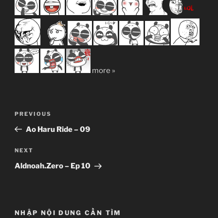
more »
Post
Previous
PREVIOUS
navigation
Post
Ao Haru Ride – 09
Next
NEXT
Post
Aldnoah.Zero – Ep 10
NHẬP NỘI DUNG CẦN TÌM