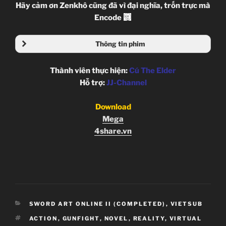
Hãy cảm ơn Zenkhô cũng đã vì đại nghĩa, trốn trực mà
Encode
Thông tin phim
Thành viên thực hiện:
Cú The Elder
Hỗ trợ:
JJ-Channel
Download
Mega
4share.vn
CATEGORIES
SWORD ART ONLINE II (COMPLETED)
,
VIETSUB
TAGS
ACTION
,
GUNFIGHT
,
NOVEL
,
REALITY
,
VIRTUAL