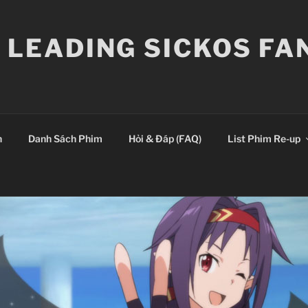
E LEADING SICKOS F
n
Danh Sách Phim
Hỏi & Đáp (FAQ)
List Phim Re-up