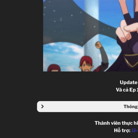
Update
Và cả Ep
Thông 
Thành viên thực h
Hỗ trợ:
JJ