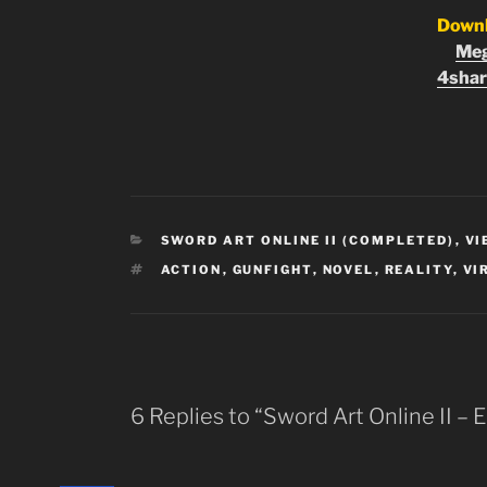
Down
Me
4shar
CATEGORIES
SWORD ART ONLINE II (COMPLETED)
,
VI
TAGS
ACTION
,
GUNFIGHT
,
NOVEL
,
REALITY
,
VI
6 Replies to “Sword Art Online II – 