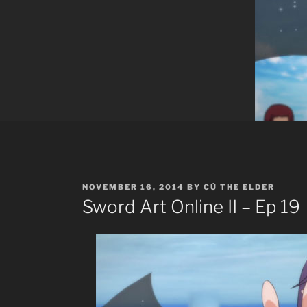
POSTED
NOVEMBER 16, 2014
BY
CÚ THE ELDER
ON
Sword Art Online II – Ep 19