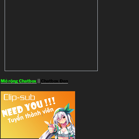
Mở rộng Chatbox
||
Chatbox Đen