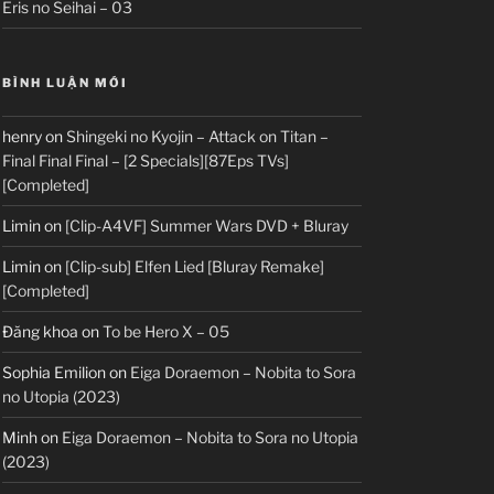
Eris no Seihai – 03
BÌNH LUẬN MỚI
henry
on
Shingeki no Kyojin – Attack on Titan –
Final Final Final – [2 Specials][87Eps TVs]
[Completed]
Limin
on
[Clip-A4VF] Summer Wars DVD + Bluray
Limin
on
[Clip-sub] Elfen Lied [Bluray Remake]
[Completed]
Đăng khoa
on
To be Hero X – 05
Sophia Emilion
on
Eiga Doraemon – Nobita to Sora
no Utopia (2023)
Minh
on
Eiga Doraemon – Nobita to Sora no Utopia
(2023)