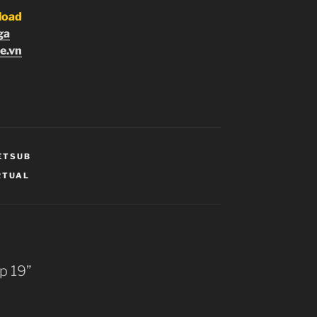
load
ga
e.vn
ETSUB
RTUAL
Ep 19”