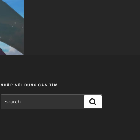
NHẬP NỘI DUNG CẦN TÌM
Search
Search
for: