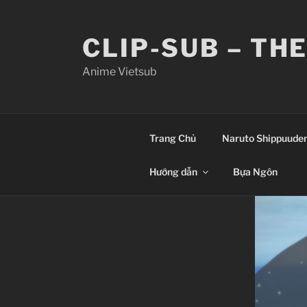
Skip
to
CLIP-SUB – TH
content
Anime Vietsub
Trang Chủ
Naruto Shippuude
Hướng dẫn
Bựa Ngôn