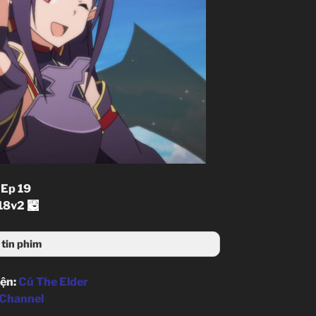
 Ep 19
 18v2
tin phim
iện:
Cú The Elder
-Channel