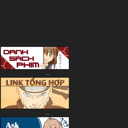
---
---