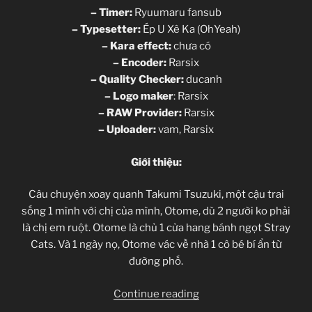
– Timer:
Ryuumaru fansub
– Typesetter:
Ép U Xê Ka (OhYeah)
– Kara effect:
chưa có
– Encoder:
Rarsix
– Quality Checker:
ducanh
–
Logo maker
: Rarsix
–
RAW Provider:
Rarsix
–
Uploader:
vam, Rarsix
Giới thiệu:
Câu chuyện xoay quanh Takumi Tsuzuki, một cậu trai
sống 1 mình với chị của mình, Otome, dù 2 người ko phải
là chị em ruột. Otome là chủ 1 cửa hang bánh ngọt Stray
Cats. Và 1 ngày nọ, Otome vác về nhà 1 cô bé bí ẩn từ
đường phố.
“[Clip-
Continue reading
sub]