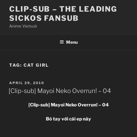
Skip
CLIP-SUB – THE LEADING
to
SICKOS FANSUB
content
Anime Vietsub
Menu
TAG:
CAT GIRL
POSTED
APRIL 29, 2010
ON
[Clip-sub] Mayoi Neko Overrun! – 04
[Clip-sub] Mayoi Neko Overrun! – 04
Bó tay với cái ep này