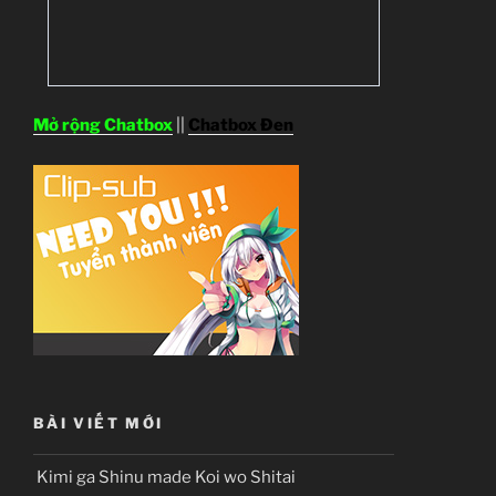
Mở rộng Chatbox
||
Chatbox Đen
BÀI VIẾT MỚI
Kimi ga Shinu made Koi wo Shitai