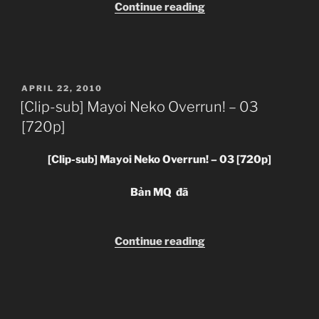
“[Clip-
Continue reading
sub]
Mayoi
Neko
Overrun!
POSTED
APRIL 22, 2010
–
ON
[Clip-sub] Mayoi Neko Overrun! – 03
04”
[720p]
[Clip-sub] Mayoi Neko Overrun! – 03 [720p]
Bản MQ đã
“[Clip-
Continue reading
sub]
Mayoi
Neko
Overrun!