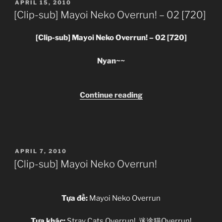
POSTED
APRIL 15, 2010
–
ON
[Clip-sub] Mayoi Neko Overrun! – 02 [720]
03
[720p]”
[Clip-sub] Mayoi Neko Overrun! – 02 [720]
Nyan~~
“[Clip-
Continue reading
sub]
Mayoi
Neko
Overrun!
POSTED
APRIL 7, 2010
–
ON
[Clip-sub] Mayoi Neko Overrun!
02
[720]”
Tựa đề:
Mayoi Neko Overrun
Tựa khác:
Stray Cats Overrun!, 迷途猫Overrun!