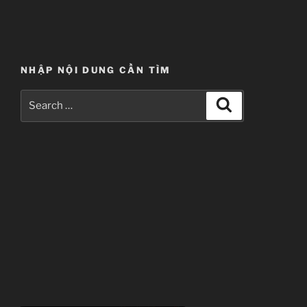
Mayoi
Neko
Overrun!”
NHẬP NỘI DUNG CẦN TÌM
Search
Search
for: