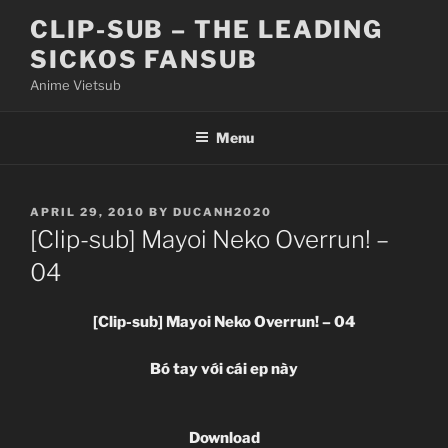
Skip
CLIP-SUB – THE LEADING
to
SICKOS FANSUB
content
Anime Vietsub
Menu
POSTED
APRIL 29, 2010
BY
DUCANH2020
ON
[Clip-sub] Mayoi Neko Overrun! –
04
[Clip-sub] Mayoi Neko Overrun! – 04
Bó tay với cái ep này
Download