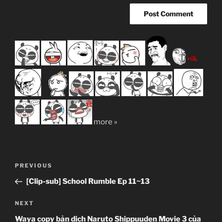
more »
Post
Previous
PREVIOUS
navigation
Post
[Clip-sub] School Rumble Ep 11~13
Next
NEXT
Post
Waya copy bản dịch Naruto Shippuuden Movie 3 của