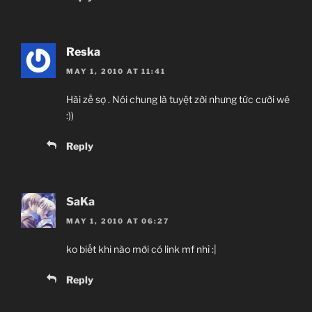
Reska
MAY 1, 2010 AT 11:41
Hài zễ sợ . Nói chung là tuyệt zời nhưng tức cười wé
:))
Reply
SaKa
MAY 1, 2010 AT 06:27
ko biết khi nào mới có link mf nhỉ :|
Reply