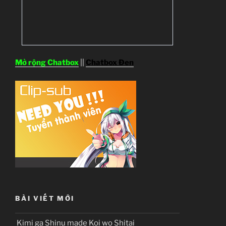
Mở rộng Chatbox
||
Chatbox Đen
BÀI VIẾT MỚI
Kimi ga Shinu made Koi wo Shitai