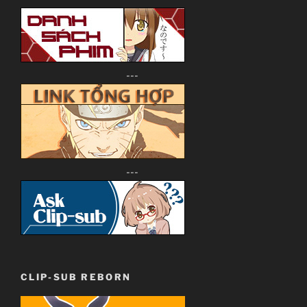
---
---
CLIP-SUB REBORN