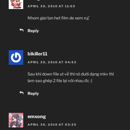
APRIL 30, 2010 AT 11:03
Nhom giai tan het film de xem ruj`
Reply
bikiller11
APRIL 30, 2010 AT 04:53
Sau khi down file ut về thì nó dưới dạng mkv thì
lam sao ghép 2 file lại với nhau đc :|
Reply
emxong
APRIL 30, 2010 AT 03:25