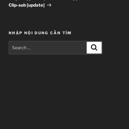
Clip-sub [update]
NHẬP NỘI DUNG CẦN TÌM
Search
Search
for: