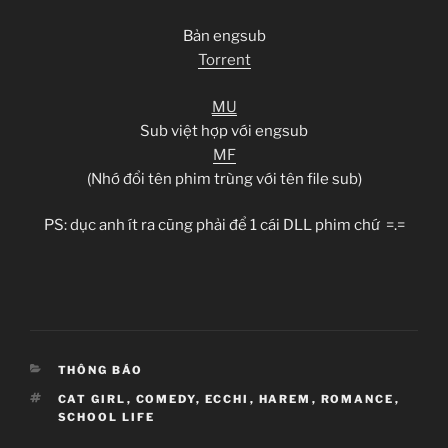
Bản engsub
Torrent
MU
Sub việt hợp với engsub
MF
(Nhớ đổi tên phim trùng với tên file sub)
PS: dục anh ít ra cũng phải để 1 cái DLL phim chứ =.=
CATEGORIES
THÔNG BÁO
TAGS
CAT GIRL
,
COMEDY
,
ECCHI
,
HAREM
,
ROMANCE
,
SCHOOL LIFE