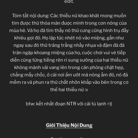
edit.
Tóm tắt nội dung: Các thiếu nữ khao khát mong muốn
tìm được thứ thỏa mãn được mình trong cơn nóng của
mùa hè. Và họ đã tìm thấy nó thứ cưng cứng hình trụ đầy
khiêu gợi đó. Họ lập tức nhét nó vào miệng, gần như
ngay sau đó thứ trăng trắng nhầy nhụa và đậm đà đã
tràn ngập khoang miệng của họ, cuộc chơi vui vẻ tiếp
diễn cùng từng tiếng rên rỉ sung sướng của hai thiếu nữ
không mảnh vài vang lên trong căn phòng chật hẹp,
chẳng mấy chốc, ở cái nơi ẩm ướt mà nóng ấm đó, nó đã
mềm ra và phun ra thứ chất nhờn khắp vào bên trong cơ
thể hai thiếu nữ :v
btw: kết nhất đoạn NTR với cái tủ lạnh =))
Giới Thiệu Nội Dung