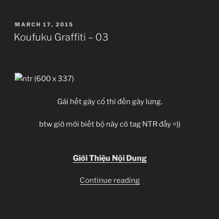
04”
POSTED
MARCH 17, 2015
ON
Koufuku Graffiti – 03
Gái hết gãy cổ thì đến gãy lưng.
btw giờ mới biết bộ này có tag NTR đấy =))
Giới Thiệu Nội Dung
“Koufuku
Continue reading
Graffiti
–
03”