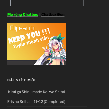
Mở rộng Chatbox
||
Chatbox Đen
BÀI VIẾT MỚI
Kimi ga Shinu made Koi wo Shitai
Eris no Seihai – 11+12 [Completed]