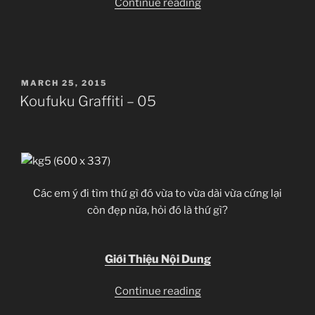
“Koufuku
Continue reading
Graffiti
–
06”
POSTED
MARCH 25, 2015
ON
Koufuku Graffiti – 05
Các em ý đi tìm thứ gì đó vừa to vừa dài vừa cứng lại
còn đẹp nữa, hỏi đó là thứ gì?
Giới Thiệu Nội Dung
“Koufuku
Continue reading
Graffiti