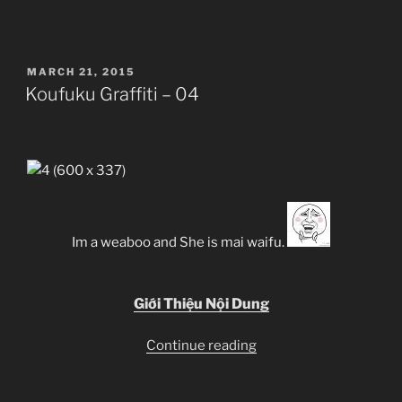
–
05”
POSTED
MARCH 21, 2015
ON
Koufuku Graffiti – 04
Im a weaboo and She is mai waifu.
Giới Thiệu Nội Dung
“Koufuku
Continue reading
Graffiti
–