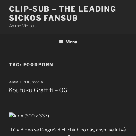
Skip
CLIP-SUB – THE LEADING
to
SICKOS FANSUB
content
Anime Vietsub
Menu
TAG:
FOODPORN
POSTED
APRIL 16, 2015
ON
Koufuku Graffiti – 06
Từ giờ Heo sẽ là người dịch chính bộ này, chym sẽ lui về