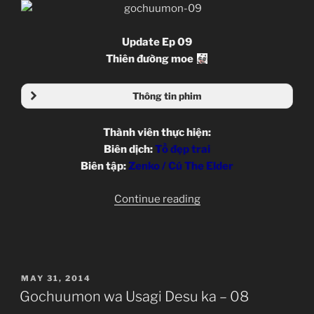
Update Ep 09
Thiên đường moe
Thông tin phim
Thành viên thực hiện:
Biên dịch:
Tồ đẹp trai
Biên tập:
Zenko / Cú The Elder
“Gochuumon
Continue reading
wa
Usagi
Desu
ka
POSTED
MAY 31, 2014
–
ON
Gochuumon wa Usagi Desu ka – 08
09”