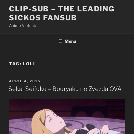
Skip
CLIP-SUB – THE LEADING
to
SICKOS FANSUB
content
Anime Vietsub
Menu
TAG:
LOLI
POSTED
APRIL 4, 2015
ON
Sekai Seifuku – Bouryaku no Zvezda OVA