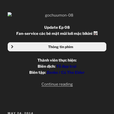
Update Ep 08
Fan-service các bé mặt mũi loli mặc bikini
Thông tin phim
Thành viên thực hiện:
Biên dịch:
Tồ đẹp trai
Biên tập:
Zenko / Cú The Elder
“Gochuumon
Continue reading
wa
Usagi
Desu
ka
POSTED
MAY 24, 2014