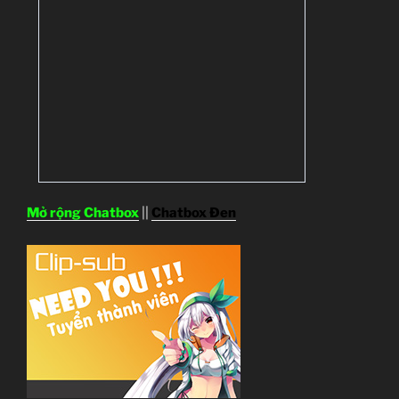
Mở rộng Chatbox
||
Chatbox Đen