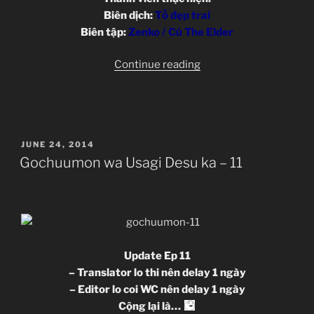
Biên dịch:
Tồ đẹp trai
Biên tập:
Zenko / Cú The Elder
“Gochuumon
Continue reading
wa
Usagi
Desu
ka
POSTED
JUNE 24, 2014
[12
ON
Gochuumon wa Usagi Desu ka – 11
Eps]
[TVs]
[Completed]”
Update Ep 11
– Translator lo thi nên delay 1 ngày
– Editor lo coi WC nên delay 1 ngày
Cộng lại là…