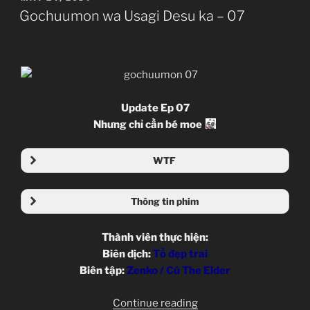
–
ON
Gochuumon wa Usagi Desu ka – 07
08”
Update Ep 07
Nhưng chỉ cần bé moe
WTF
Thông tin phim
Thành viên thực hiện:
Biên dịch:
Tồ đẹp trai
Biên tập:
Zenko / Cú The Elder
“Gochuumon
Continue reading