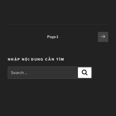
wa
Usagi
Desu
ka
–
07”
Posts
Next
Page
1
page
pagination
NHẬP NỘI DUNG CẦN TÌM
Search
Search
for: