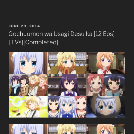
–
Bouryaku
no
POSTED
JUNE 29, 2014
Zvezda
ON
Gochuumon wa Usagi Desu ka [12 Eps]
OVA”
[TVs][Completed]