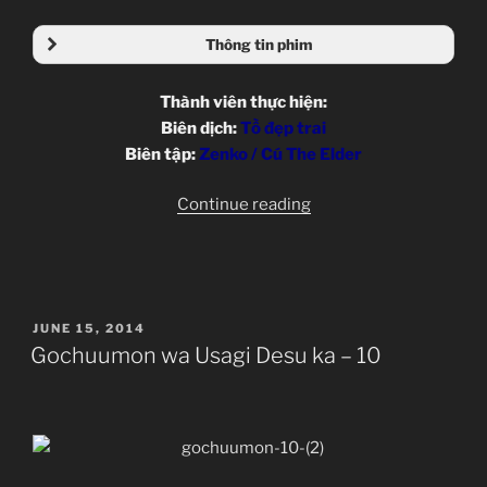
Thông tin phim
Thành viên thực hiện:
Biên dịch:
Tồ đẹp trai
Biên tập:
Zenko / Cú The Elder
“Gochuumon
Continue reading
wa
Usagi
Desu
ka
POSTED
JUNE 15, 2014
–
ON
Gochuumon wa Usagi Desu ka – 10
11”