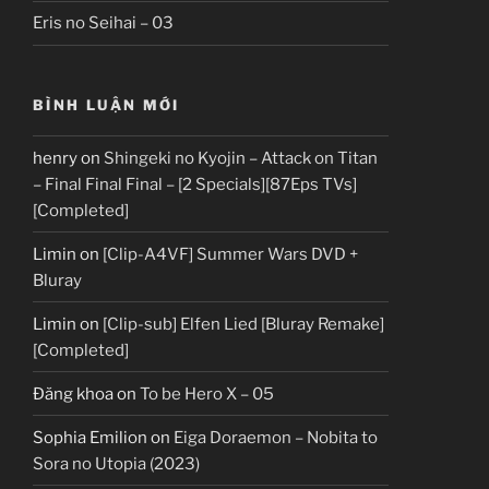
Eris no Seihai – 03
BÌNH LUẬN MỚI
henry
on
Shingeki no Kyojin – Attack on Titan
– Final Final Final – [2 Specials][87Eps TVs]
[Completed]
Limin
on
[Clip-A4VF] Summer Wars DVD +
Bluray
Limin
on
[Clip-sub] Elfen Lied [Bluray Remake]
[Completed]
Đăng khoa
on
To be Hero X – 05
Sophia Emilion
on
Eiga Doraemon – Nobita to
Sora no Utopia (2023)