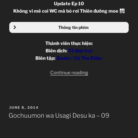
Update Ep 10
Không vì mê coi WC mà bỏ rơi Thiên đường moe
Thông tin phim
Thành viên thực hiện:
Biên dịch:
Tồ đẹp trai
Biên tập:
Zenko / Cú The Elder
“Gochuumon
Continue reading
wa
Usagi
Desu
ka
POSTED
JUNE 8, 2014
–
ON
Gochuumon wa Usagi Desu ka – 09
10”