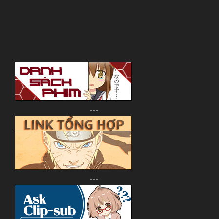
---
---