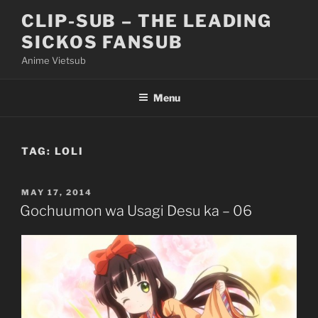
Skip
CLIP-SUB – THE LEADING
to
SICKOS FANSUB
content
Anime Vietsub
Menu
TAG:
LOLI
POSTED
MAY 17, 2014
ON
Gochuumon wa Usagi Desu ka – 06