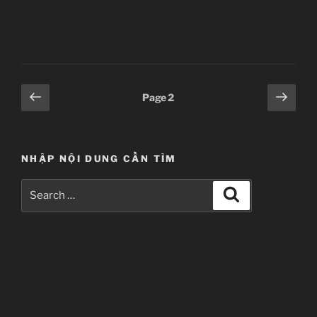
wa
Usagi
Desu
ka
–
Ep
Posts
Previous
Next
Page
2
01”
page
page
pagination
NHẬP NỘI DUNG CẦN TÌM
Search
Search
for: