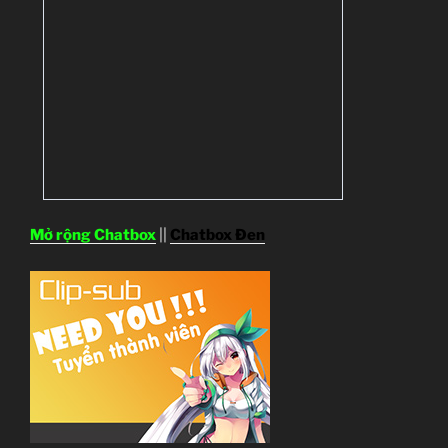
Mở rộng Chatbox
||
Chatbox Đen