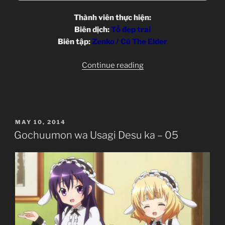
Thành viên thực hiện:
Biên dịch:
Tồ đẹp trai
Biên tập:
Zenko / Cú The Elder
“Gochuumon
Continue reading
wa
Usagi
Desu
ka
POSTED
MAY 10, 2014
–
ON
Gochuumon wa Usagi Desu ka – 05
06”