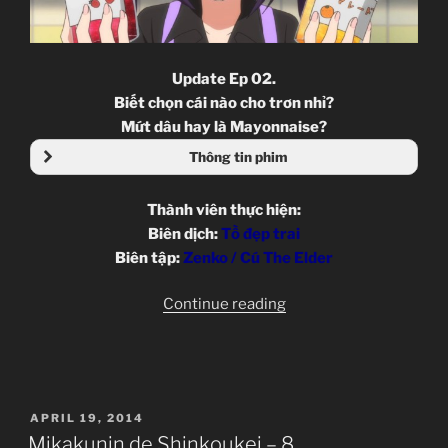
Update Ep 02.
Biết chọn cái nào cho trơn nhỉ?
Mứt dâu hay là Mayonnaise?
Thông tin phim
Thành viên thực hiện:
Biên dịch:
Tồ đẹp trai
Biên tập:
Zenko / Cú The Elder
“Gochuumon
Continue reading
wa
Usagi
Desu
ka
POSTED
APRIL 19, 2014
–
ON
Mikakunin de Shinkoukei – 8
Ep