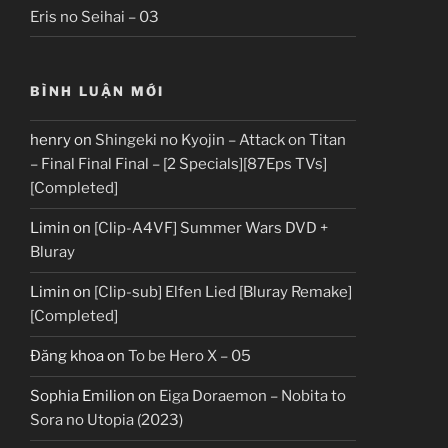
Eris no Seihai – 03
BÌNH LUẬN MỚI
henry
on
Shingeki no Kyojin – Attack on Titan
– Final Final Final – [2 Specials][87Eps TVs]
[Completed]
Limin
on
[Clip-A4VF] Summer Wars DVD +
Bluray
Limin
on
[Clip-sub] Elfen Lied [Bluray Remake]
[Completed]
Đăng khoa
on
To be Hero X – 05
Sophia Emilion
on
Eiga Doraemon – Nobita to
Sora no Utopia (2023)