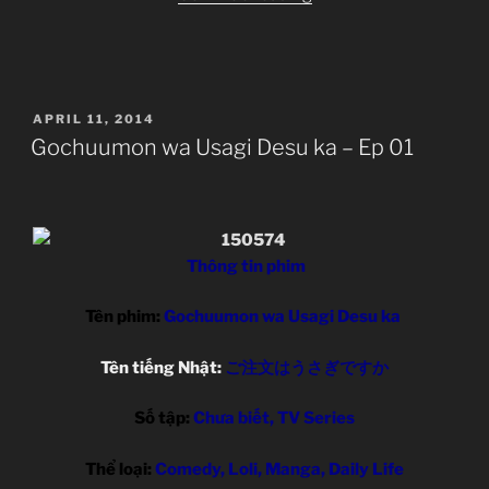
de
Shinkoukei
–
8”
POSTED
APRIL 11, 2014
ON
Gochuumon wa Usagi Desu ka – Ep 01
Thông tin phim
Tên phim:
Gochuumon wa Usagi Desu ka
Tên tiếng Nhật:
ご注文はうさぎですか
Số tập:
Chưa biết, TV Series
Thể loại:
Comedy, Loli, Manga, Daily Life