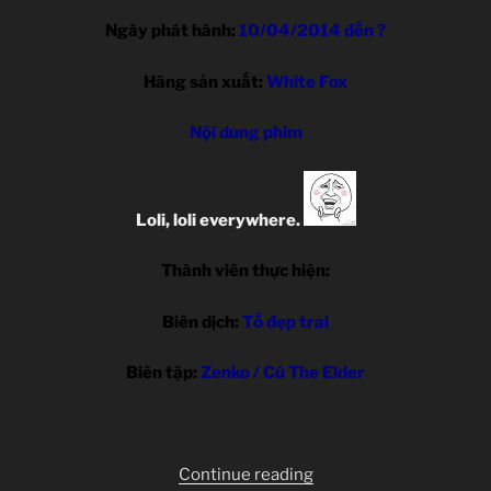
Ngày phát hành:
10/04/2014 đến ?
Hãng sản xuất:
White Fox
Nội dung phim
Loli, loli everywhere.
Thành viên thực hiện:
Biên dịch:
Tồ đẹp trai
Biên tập:
Zenko / Cú The Elder
“Gochuumon
Continue reading