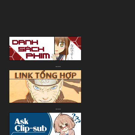
---
---