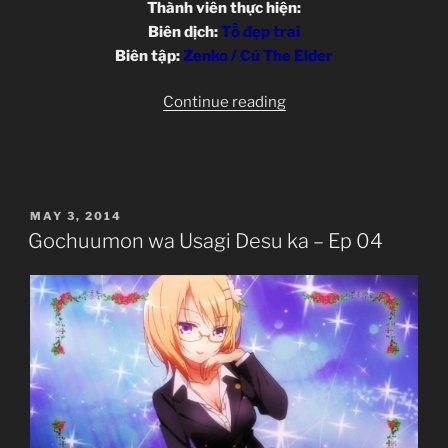
Thành viên thực hiện:
Biên dịch:
Tồ đẹp trai
Biên tập:
Zenko / Cú The Elder
“Gochuumon
Continue reading
wa
Usagi
Desu
ka
POSTED
MAY 3, 2014
–
ON
Gochuumon wa Usagi Desu ka – Ep 04
05”