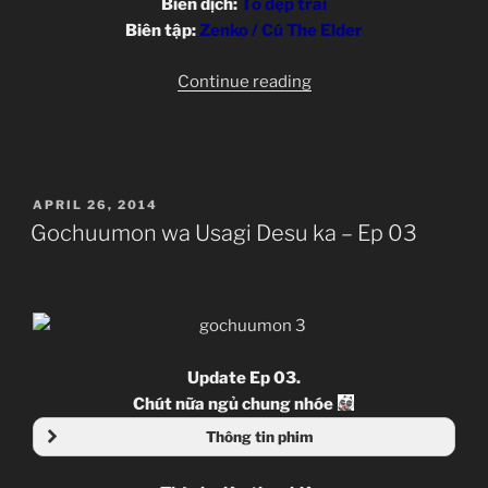
Biên dịch:
Tồ đẹp trai
Biên tập:
Zenko / Cú The Elder
“Gochuumon
Continue reading
wa
Usagi
Desu
ka
POSTED
APRIL 26, 2014
–
ON
Gochuumon wa Usagi Desu ka – Ep 03
Ep
04”
Update Ep 03.
Chút nữa ngủ chung nhóe
Thông tin phim