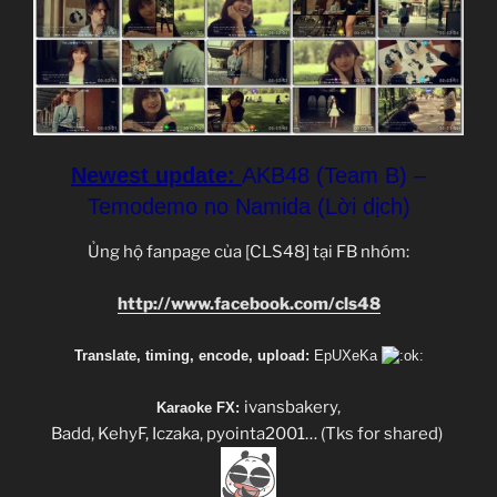
Newest update:
AKB48 (Team B) –
Temodemo no Namida (Lời dịch)
Ủng hộ fanpage của [CLS48] tại FB nhóm:
http://www.facebook.com/cls48
Translate, timing, encode, upload:
EpUXeKa
ivansbakery,
Karaoke FX:
Badd, KehyF, Iczaka, pyointa2001… (Tks for shared)