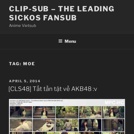
Skip
CLIP-SUB – THE LEADING
to
SICKOS FANSUB
content
Anime Vietsub
Menu
TAG:
MOE
POSTED
APRIL 5, 2014
ON
[CLS48] Tất tần tật về AKB48 :v