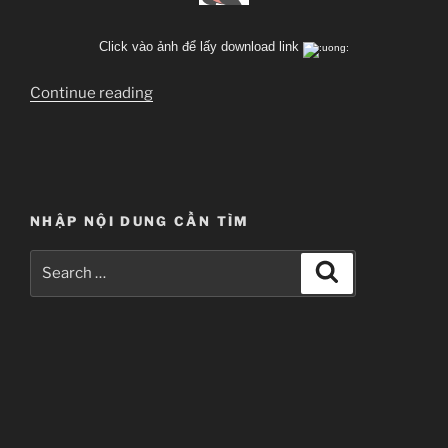
Click vào ảnh để lấy download link
“[CLS48]
Continue reading
Tất
tần
tật
về
AKB48
NHẬP NỘI DUNG CẦN TÌM
:v”
Search
Search
for: