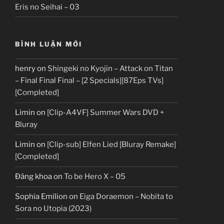
Eris no Seihai – 03
BÌNH LUẬN MỚI
henry
on
Shingeki no Kyojin – Attack on Titan
– Final Final Final – [2 Specials][87Eps TVs]
[Completed]
Limin
on
[Clip-A4VF] Summer Wars DVD +
Bluray
Limin
on
[Clip-sub] Elfen Lied [Bluray Remake]
[Completed]
Đăng khoa
on
To be Hero X – 05
Sophia Emilion
on
Eiga Doraemon – Nobita to
Sora no Utopia (2023)