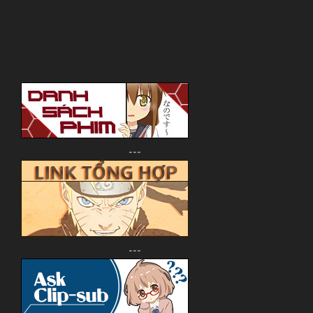
---
---