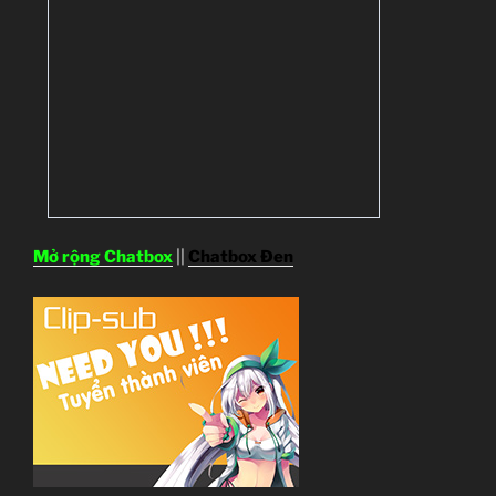
Mở rộng Chatbox
||
Chatbox Đen