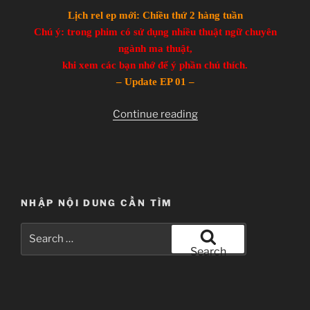
Lịch rel ep mới: Chiều thứ 2 hàng tuần
Chú ý: trong phim có sử dụng nhiều thuật ngữ chuyên
ngành ma thuật,
khi xem các bạn nhớ để ý phần chú thích.
– Update EP 01 –
“Wizard
Continue reading
Barristers:
Benmashi
Cecil
–
Ep
NHẬP NỘI DUNG CẦN TÌM
01”
Search
for:
Search