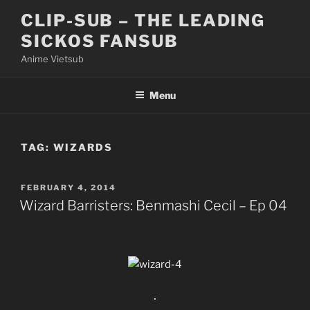
Skip
CLIP-SUB – THE LEADING
to
SICKOS FANSUB
content
Anime Vietsub
Menu
TAG:
WIZARDS
POSTED
FEBRUARY 4, 2014
ON
Wizard Barristers: Benmashi Cecil – Ep 04
.