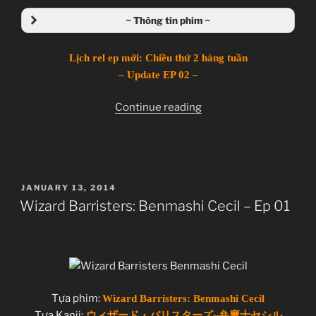
Giới thiệu nội dung:
~ Thông tin phim ~
Hội những người phát cuồng vì Ma thuật sư và Biện
Ma Sĩ Cecil.
Lịch rel ep mới: Chiều thứ 2 hàng tuần
Wizard Barristers: Benmashi Cecil
– Update EP 02 –
ウィザード・バリスターズ~弁魔士セシル
“Wizard
Continue reading
TV Series
Barristers:
Unknown
Benmashi
13.01.2014 đến ??
Cecil
Arms
–
POSTED
JANUARY 13, 2014
Ep
Action, Magic, Science Fiction, Superpowers,
ON
Wizard Barristers: Benmashi Cecil – Ep 01
02”
Wizards
~Thành viên thực hiện~
Zenko
JJ-Channel
Tựa phim:
Wizard Barristers: Benmashi Cecil
Tựa Kanji:
ウィザード・バリスターズ~弁魔士セシル