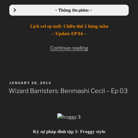
~ Thông tin phim ~
Lịch rel ep mới: Chiều thứ 2 hàng tuần
Wizard Barristers: Benmashi Cecil
– Update EP 04 –
ウィザード・バリスターズ~弁魔士セシル
“Wizard
Continue reading
TV Series
Barristers:
Unknown
Benmashi
13.01.2014 đến ??
Cecil
Arms
–
POSTED
JANUARY 28, 2014
Ep
Action, Magic, Science Fiction, Superpowers,
ON
Wizard Barristers: Benmashi Cecil – Ep 03
04”
Wizards
~Thành viên thực hiện~
Zenko
JJ-Channel
Ký sự pháp đình tập 3: Froggy style