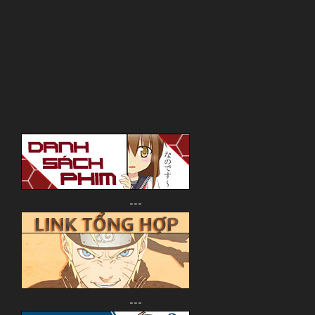
---
---