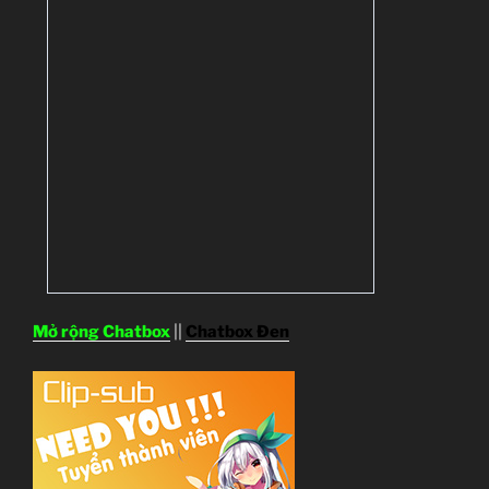
Mở rộng Chatbox
||
Chatbox Đen