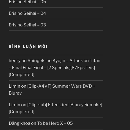
Eris no Seihai – 05
Eris no Seihai – 04
Eris no Seihai – 03
BÌNH LUẬN MỚI
henry
on
Shingeki no Kyojin – Attack on Titan
– Final Final Final – [2 Specials][87Eps TVs]
[Completed]
Limin
on
[Clip-A4VF] Summer Wars DVD +
Bluray
Limin
on
[Clip-sub] Elfen Lied [Bluray Remake]
[Completed]
Đăng khoa
on
To be Hero X – 05