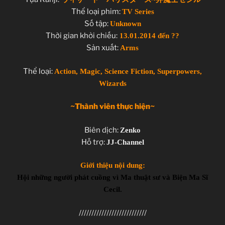
Giới thiệu nội dung:
Thể loại phim:
TV Series
Hội những người phát cuồng vì Ma thuật sư và Biện
Số tập:
Unknown
Ma Sĩ Cecil.
Thời gian khởi chiếu:
13.01.2014 đến ??
Sản xuất:
Arms
Thể loại:
Action, Magic, Science Fiction, Superpowers,
Wizards
~Thành viên thực hiện~
Biên dịch:
Zenko
Hỗ trợ:
JJ-Channel
Giới thiệu nội dung:
Hội những người phát cuồng vì Ma thuật sư và Biện Ma Sĩ
Cecil.
///////////////////////////