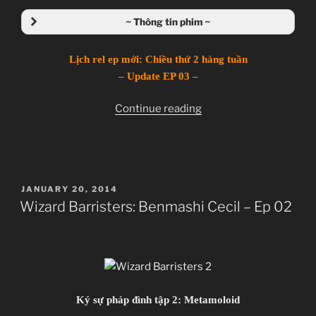
Giới thiệu nội dung:
~ Thông tin phim ~
Hội những người phát cuồng vì Ma thuật sư và Biện
Ma Sĩ Cecil.
Lịch rel ep mới: Chiều thứ 2 hàng tuần
Wizard Barristers: Benmashi Cecil
– Update EP 03 –
ウィザード・バリスターズ~弁魔士セシル
“Wizard
Continue reading
TV Series
Barristers:
Unknown
Benmashi
13.01.2014 đến ??
Cecil
Arms
–
POSTED
JANUARY 20, 2014
Ep
Action, Magic, Science Fiction, Superpowers,
ON
Wizard Barristers: Benmashi Cecil – Ep 02
03”
Wizards
~Thành viên thực hiện~
Zenko
JJ-Channel
Ký sự pháp đình tập 2: Metamoloid