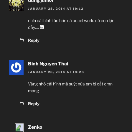
dũng junior
JANUARY 28, 2014 AT 19:12
nhìn cái hình tức hơn cả accel world có con lợn
đấy….
Reply
Binh Nguyen Thai
JANUARY 28, 2014 AT 18:28
Vâng nhờ cái hình mà suýt nữa em bị cắt cmn
mạng
Reply
Zenko