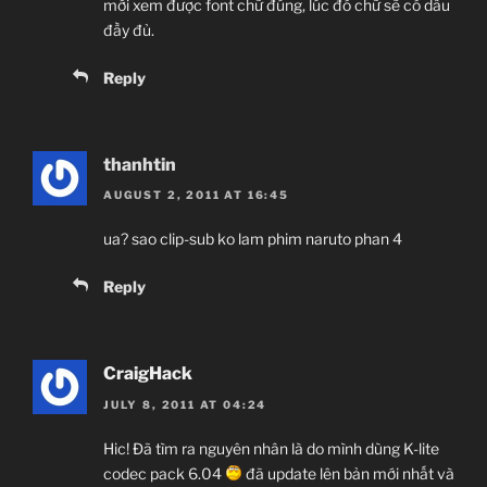
mới xem được font chữ đúng, lúc đó chữ sẽ có dấu
đầy đủ.
Reply
thanhtin
AUGUST 2, 2011 AT 16:45
ua? sao clip-sub ko lam phim naruto phan 4
Reply
CraigHack
JULY 8, 2011 AT 04:24
Hic! Đã tìm ra nguyên nhân là do mình dùng K-lite
codec pack 6.04
đã update lên bản mới nhất và