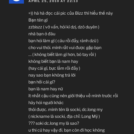
APRIL 25, 2010 AT 22:13
=)) hà hà đọc cái pic của Bizz thì hiểu thế này
Bạn tên gì
zzbiszz ( vớ vẩn, hỏi kì dzị, dzô duyên )
nhà bạn ở đâu
bạn hỏi làm gì ( cáu rồi đấy, rảnh dzữ )
cho vui thôi. mình rất vui được gặp bạn
… ( không biết làm gì hơn, bó tay rồi )
không biết bạn là nam hay
(hay cái gì, bực lắm rồi đấy )
nay sao bạn không trả lời
bạn hỏi cái gì?
bạn là nam hay nữ
ít nhất cậu cũng nên giới thiệu về mình trước rồi
hãy hỏi người khác
thôi được. mình tên là socki, dc.long my
( nickname là socki, địa chỉ: Long Mỹ )
??? soki dc.long my là sao?
u thi cứ hay vậy đi. bạn còn đi học không