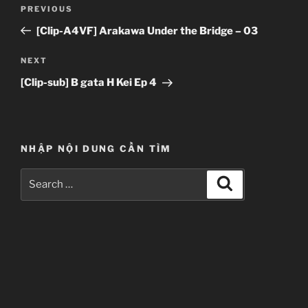
Post
Previous
PREVIOUS
navigation
Post
[Clip-A4VF] Arakawa Under the Bridge – 03
Next
NEXT
Post
[Clip-sub] B gata H Kei Ep 4
NHẬP NỘI DUNG CẦN TÌM
Search
Search
for: