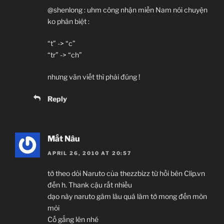
@shenlong : uhm công nhận miền Nam nói chuyện
ko phân biệt :
“t” -> “c”
“tr” -> “ch”
nhưng văn viết thì phải đúng !
Reply
Mắt Nâu
APRIL 26, 2010 AT 20:57
tớ theo dỏi Naruto của thezzbizz từ hồi bên Clip.vn
đến h. Thank cậu rất nhiều
dạo này naruto gâm lâu quá làm tớ mong đến mòn
mỏi
Cố gắng lên nhé