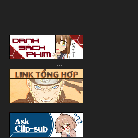
---
---