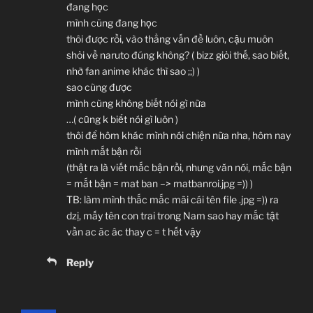
đang học
mình cũng đang học
thôi được rồi, vào thẳng vấn đề luôn, cậu muôn
shỏi về naruto đúng không? ( bizz giỏi thế, sao biết,
nhỡ fan anime khác thì sao ;;) )
sao cũng được
mình cũng không biết nói gì nữa
…( cũng k biết nói gì luôn )
thôi để hôm khác mình nói chiện nữa nha, hôm nay
mình mắt bận rồi
(thật ra là viết mắc bận rồi, nhưng văn nói, mắc bận
= mắt bận = mat ban –> matbanroi.jpg =)) )
TB: làm mình thắc mắc mãi cái tên file .jpg =)) ra
dzị, mấy tên con trai trong Nam sao hay mắc tật
vần ac ăc âc thay c = t hết vậy
Reply