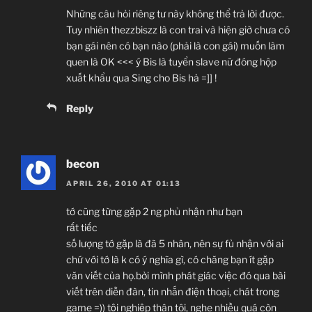
Những câu hỏi riêng tư này không thể trả lời được.
Tuy nhiên thezzbiszz là con trai và hiện giờ chưa có
bạn gái nên có bạn nào (phải là con gái) muốn làm
quen là OK <<< ý Bis là tuyển slave nữ đóng hộp
xuất khẩu qua Sing cho Bis hả =]] !
Reply
becon
APRIL 26, 2010 AT 01:13
tớ cũng từng gặp 2 ng phủ nhận như bạn
rất tiếc
số lượng tớ gặp là đã 5 nhân, nên sự fủ nhận với ai
chứ với tớ là k có ý nghĩa gì, có chăng bạn ít gặp
văn viết của họ.bởi mình phát giác việc đó qua bài
viết trên diễn đàn, tin nhắn điện thoại, chát trong
game =)) tội nghiệp thân tôi, nghe nhiều quá còn