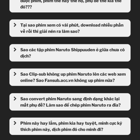
được phim, phim thế này thế nọ, phụ đề thế kia thế
đó???
Tại sao phim xem có vài phút, download nhiều phần
về rồi thì giải nén ra làm sao?
Sao các tập phim Naruto Shippuuden ở giữa chưa có
dịch?
Sao Clip-sub không up phim Naruto lên các web xem
online? Sao Fansub.acc.vn không up phim nữa?
Sao convert phim Naruto sang định dạng khác lại
mất phụ đề? Làm sao để chép phim Naruto ra đĩa?
Phim này hay lắm, phim kia hay tuyệt, mình cực kỳ
thích phim này, dịch phim đó cho mình đi?