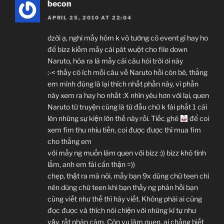
becon
APRIL 25, 2010 AT 22:04
dzời ạ, nghỉ mấy hôm k vô tưởng có event gì hay ho
để bizz kiếm mấy cái pát wuột cho file down
Naruto, hóa ra là mấy cái câu hỏi trời ơi này
:-< thấy có ích mỗi câu về Naruto hồi còn bé, thằng
em mình đúng là lại thích nhất phần này, vì phần
này xem ra hay ho nhất :X nhìn yêu hơn với lại, quen
Naruto từ truyện cũng là từ đầu chứ k fải phắt 1 cái
lên những sự kiện lớn thế này rồi. Tiếc ghê
để coi
xem fim thu nhiu tiền, coi được được thì mua fim
cho thằng em
với mấy ng muốn làm quen với bizz :)) bizz khó tính
lắm, anh em fải cẩn thận =))
chẹp, thật ra mà nói, mấy bạn 9x dùng chữ teen chỉ
nên dùng chữ teen khi bạn thấy ng phản hồi bạn
cũng viết như thế thì hãy viết. Không phải ai cũng
đọc được và thích nói chiện với những kí tự như
vậy, rất phản cảm. Còn vụ làm quen, ai chẳng biết