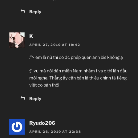
Reply
K
APRIL 27, 2010 AT 19:42
:”> em là nữ thì có đc phép quen anh bis không ạ
:)) vụ mà nói dân miền Nam nhầm t vs c thì lần đầu
mới nghe. Thằng ấy căn bản là thiếu chính tả tiếng
việt cơ bản thôi
Reply
Ryudo206
APRIL 26, 2010 AT 22:38