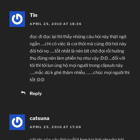
Tin
APRIL 25, 2010 AT 18:36
đọc đi đọc lại thì thấy những câu hỏi này thật ngỡ
ngần ….chỉ có việc là coi thôi mà cũng đòi hỏi này
đòi hỏi nọ …..tốt nhất là nên bít chờ đợi rồi hưởng
thụ đừng nên làm phiền họ như vậy :D:D….đối với
tôi thì tôi lun ủng hộ mọi người trong clipsub này
…..mắc dù k ghé thăm nhiều …….chúc mọi người thi
tốt :D:D
Reply
catsuna
APRIL 25, 2010 AT 17:06
cái pic của câu hỏi cuối:)) bạn kia hỏi chuyện hài