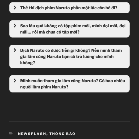
Thế thì dịch phim Naruto phần một lúc còn bé đi?
Sao lâu quá không có tập phim mới, mình đợi mãi, đợi
mãi... rồi mà chưa có tập mới?
Dịch Naruto có được tiền gì không? Nếu mình tham
gia làm cùng Naruto bạn có trả lương cho mình
không?
Mình muốn tham gia làm cùng Naruto? Có bao nhiêu
người làm phim Naruto?
CATEGORIES
NEWSFLASH
,
THÔNG BÁO