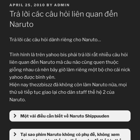
POSTED
APRIL 25, 2010
BY
ADMIN
ON
Trả lời các câu hỏi liên quan đến
Naruto
Trả lời các câu hỏi dành riêng cho Naruto…
Tình hình là trên yahoo bis phải trả lời rất nhiều câu hỏi
liên quan đến Naruto mà câu nào cũng quen thuộc
giống nhau cả nên bây giờ làm riêng một bộ cho cái nick
yahoo được bình yên.
Hiện nay thezzbiszz đã không còn làm Naruto nữa, mọi
thứ sẽ tiếp tục giao lại cho dàn staff thế hệ 2 của
Naruto.
Một vài điều cần biết về Naruto Shippuuden
Tại sao phim Naruto không có phụ đề, không xem