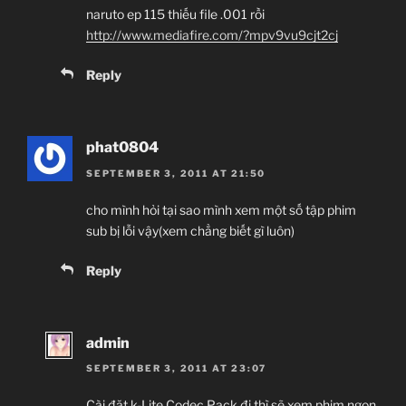
naruto ep 115 thiếu file .001 rồi
http://www.mediafire.com/?mpv9vu9cjt2cj
Reply
phat0804
SEPTEMBER 3, 2011 AT 21:50
cho mình hỏi tại sao mình xem một số tập phim
sub bị lỗi vậy(xem chẳng biết gì luôn)
Reply
admin
SEPTEMBER 3, 2011 AT 23:07
Cài đặt k-Lite Codec Pack đi thì sẽ xem phim ngon