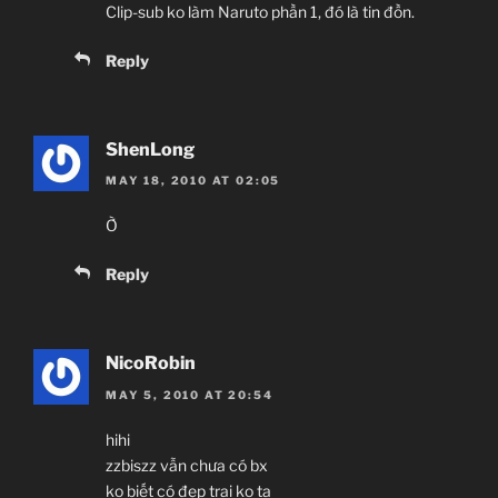
Clip-sub ko làm Naruto phần 1, đó là tin đồn.
Reply
ShenLong
MAY 18, 2010 AT 02:05
Ờ
Reply
NicoRobin
MAY 5, 2010 AT 20:54
hihi
zzbiszz vẫn chưa có bx
ko biết có đẹp trai ko ta