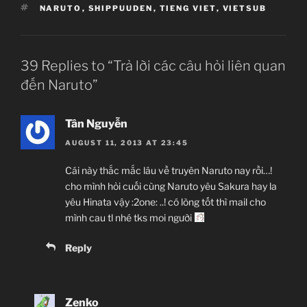
Thezzbiszz (“Não trùm”)
TAGS
NARUTO
,
SHIPPUUDEN
,
TIENG VIET
,
VIETSUB
tqminh (1st nghỉ hưu)
linhcao (1st nghỉ hưu)
Chip & Aki (1st nghỉ hưu)
39 Replies to “Trả lời các câu hỏi liên quan
MogKhang (2nd leader),
đến Naruto”
tranhaidangst00 (2nd translator),
txt_khtn (2nd editor)
ngocsang118 (2nd karaoke maker)
Tân Nguyễn
tieuthukonoha (2nd translator và là thành viên nữ
AUGUST 11, 2013 AT 23:45
duy nhất trong staff)
Cái này thắc mắc lâu về truyên Naruto nay rồi…!
cho mình hỏi cuối cùng Naruto yêu Sakura hay la
yêu Hinata vậy :2one: ..! có lòng tốt thì mail cho
mình cau tl nhé tks moi người
Reply
Zenko