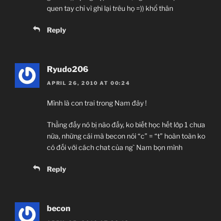
quen tay chỉ vì ghi lại trêu họ =)) khổ thân
Reply
Ryudo206
APRIL 26, 2010 AT 00:24
Mình là con trai trong Nam đây !
Thằng đấy nó bị não đấy, ko biết học hết lớp 1 chưa
nữa, những cái mà becon nói “c” = “t” hoàn toàn ko
có đối với cách chat của ng` Nam bọn mình
Reply
becon