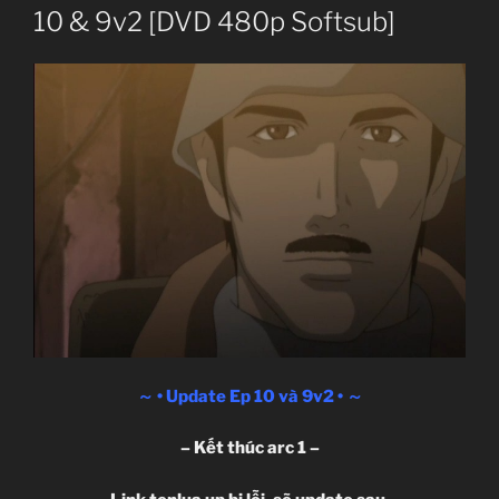
10 & 9v2 [DVD 480p Softsub]
～ • Update Ep 10 và 9v2 • ～
– Kết thúc arc 1 –