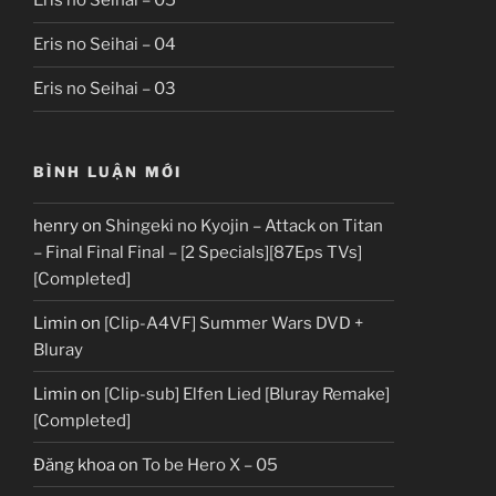
Eris no Seihai – 05
Eris no Seihai – 04
Eris no Seihai – 03
BÌNH LUẬN MỚI
henry
on
Shingeki no Kyojin – Attack on Titan
– Final Final Final – [2 Specials][87Eps TVs]
[Completed]
Limin
on
[Clip-A4VF] Summer Wars DVD +
Bluray
Limin
on
[Clip-sub] Elfen Lied [Bluray Remake]
[Completed]
Đăng khoa
on
To be Hero X – 05