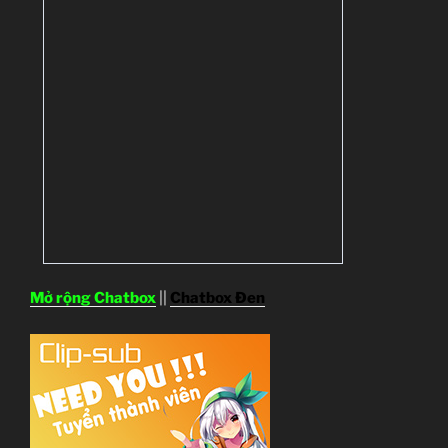
Mở rộng Chatbox
||
Chatbox Đen