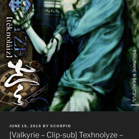
POSTED
JUNE 15, 2015
BY
SCORPID
ON
[Valkyrie – Clip-sub] Texhnolyze –