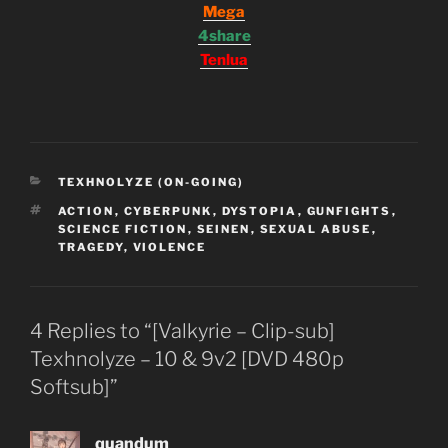
Mega
4share
Tenlua
CATEGORIES
TEXHNOLYZE (ON-GOING)
TAGS
ACTION
,
CYBERPUNK
,
DYSTOPIA
,
GUNFIGHTS
,
SCIENCE FICTION
,
SEINEN
,
SEXUAL ABUSE
,
TRAGEDY
,
VIOLENCE
4 Replies to “[Valkyrie – Clip-sub]
Texhnolyze – 10 & 9v2 [DVD 480p
Softsub]”
quandum