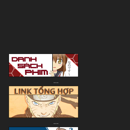
---
---