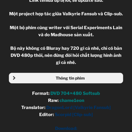
Link tenlua up bị lỗi, sẽ update sau.
Một project hợp tác giữa Valkyrie Fansub và Clip-sub.
Một bộ phim cùng writer với Serial Experiments Lain
và do Madhouse sản xuất.
Bộ này không có Bluray hay 720 gì cả nhé, chỉ có bản
DVD 480p thôi, nên đừng đòi hỏi chất lượng hình ảnh
gì cả nhé.
Thông tin phim
Format:
DVD 704×480 Softsub
Raw:
chame1eon
Translator:
DragonLord [Valkyrie Fansub]
Editor:
Scorpid [Clip-sub]
Download: