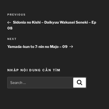
Post
Previous
PREVIOUS
navigation
Post
Sidonia no Kishi – Daikyuu Wakusei Seneki – Ep
08
Next
NEXT
Post
Yamada-kun to 7-nin no Majo – 09
NHẬP NỘI DUNG CẦN TÌM
Search
Search
for: