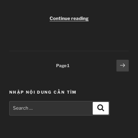
08
[480p]”
“[Clip-
Continue reading
sub]
Asura
Cryin
–
Season
2
Posts
Next
Page
1
–
page
pagination
06
[480p]”
NHẬP NỘI DUNG CẦN TÌM
Search
Search
for: