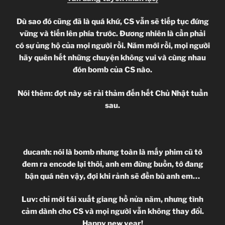
Dù sao đó cũng đã là quá khứ, CS vẫn sẽ tiếp tục đứng
vững và tiến lên phía trước. Đương nhiên là cần phải
có sự ủng hộ của mọi người rồi. Năm mới rồi, mọi người
hãy quên hết những chuyện không vui và cùng nhau
đón bomb của CS nào.
Nói thêm: đợt này sẽ rải thảm đến hết Chủ Nhật tuần
sau.
ducanh: nói là bomb nhưng toàn là mấy phim cũ tớ
đem ra encode lại thôi, anh em đừng buồn, tớ đang
bận quá nên vậy, đợi khi rảnh sẽ đền bù anh em
…
Luv: chỉ mới tái xuất giang hồ nửa năm, nhưng tình
cảm dành cho CS và mọi người vẫn không thay đổi.
Happy new year!