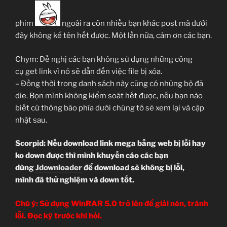
phim
ngoài ra còn nhiều bạn khác post mà dưới
đây không kể tên hết được. Một lần nữa, cảm ơn các bạn.
Chym: Đề nghị các bạn không sử dụng những công
cụ get link vì nó sẽ dẫn đến việc file bị xóa.
– Đồng thời trong danh sách này cũng có những bộ đã
die. Bọn mình không kiểm soát hết được, nếu bạn nào
biết cứ thông báo phía dưới chúng tớ sẽ xem lại và cập
nhật sau.
Scorpid: Nếu download link mega bằng web bị lỗi hay
ko down được thì mình khuyến cáo các bạn
dùng
Jdownloader
để download sẽ không bị lỗi,
mình đã thử nghiệm và down tốt.
Chú ý: Sử dụng WinRAR 5.0 trở lên để giải nén, tránh
lỗi. Đọc kỹ trước khi hỏi.