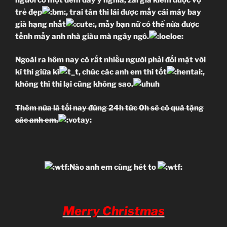
Ep 1
MU
MF
trẻ đẹp
, trai tân thì lái được mấy cái máy bay
già hạng nhất
, mấy bạn nữ có thể nừa được
Ep 2
MU
MF
tềnh mấy anh nhà giàu mà ngây ngô.
Ep 14
MU
MF
Ep 3
MU
MF
Ngoài ra hôm nay có rất nhiều người phải đối mặt với
kì thi giữa kì
, chúc các anh em thi tốt
,
không thì thi lại cũng không sao.
Ep 15
MU
MF
Ep 16
MU
MF
Thêm nữa là tối nay đúng 24h tức 0h sẽ có quà tặng
các anh em.
Ep 17
MU
MF
Nào anh em cùng hét to
Ep 18
MU
MF
Merry Christmas