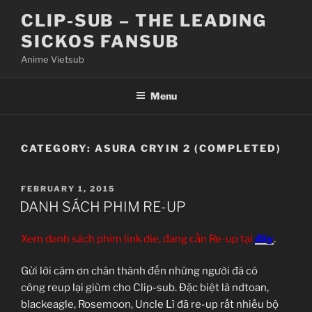
Skip
CLIP-SUB – THE LEADING
to
SICKOS FANSUB
content
Anime Vietsub
Menu
CATEGORY:
ASURA CRYIN 2 (COMPLETED)
POSTED
FEBRUARY 1, 2015
ON
DANH SÁCH PHIM RE-UP
Xem danh sách phim link die, đang cần Re-up tại
đây
.
Gửi lời cám ơn chân thành đến những người đã có
công reup lại giùm cho Clip-sub. Đặc biệt là ndtoan,
blackeagle, Rosemoon, Uncle Lì đã re-up rất nhiều bộ