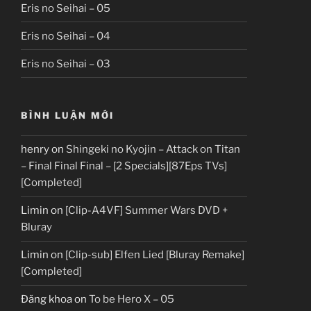
Eris no Seihai – 05
Eris no Seihai – 04
Eris no Seihai – 03
BÌNH LUẬN MỚI
henry
on
Shingeki no Kyojin – Attack on Titan
– Final Final Final – [2 Specials][87Eps TVs]
[Completed]
Limin
on
[Clip-A4VF] Summer Wars DVD +
Bluray
Limin
on
[Clip-sub] Elfen Lied [Bluray Remake]
[Completed]
Đăng khoa
on
To be Hero X – 05