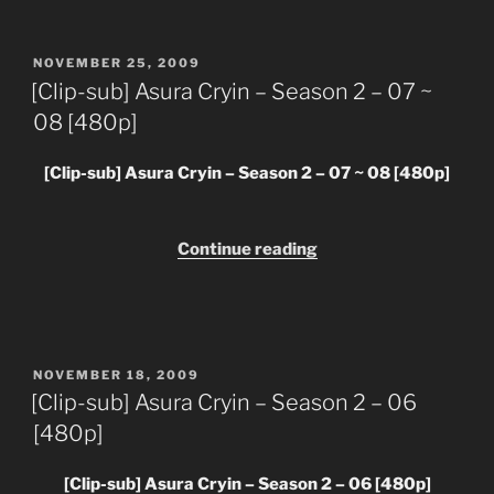
Cryin
–
Ep 24
MU
MF
POSTED
NOVEMBER 25, 2009
Season
Ep 25
MU
MF
ON
[Clip-sub] Asura Cryin – Season 2 – 07 ~
2
08 [480p]
–
09
[Clip-sub] Asura Cryin – Season 2 – 07 ~ 08 [480p]
~
Ep 26
MU
MF
10
[480p]”
“[Clip-
Continue reading
sub]
Asura
Cryin
–
POSTED
NOVEMBER 18, 2009
Season
ON
[Clip-sub] Asura Cryin – Season 2 – 06
2
[480p]
–
07
[Clip-sub] Asura Cryin – Season 2 – 06 [480p]
~