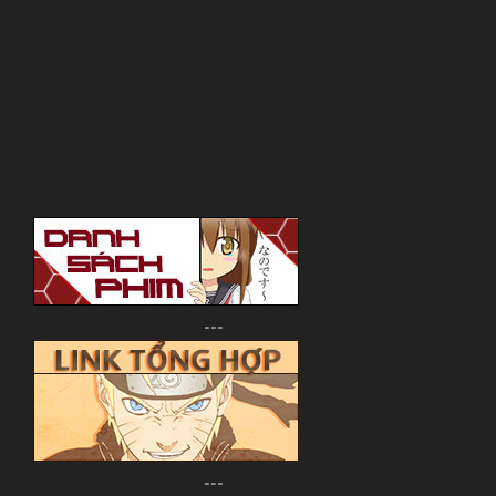
---
---