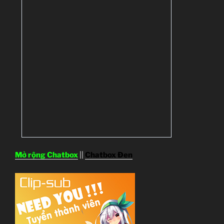
Mở rộng Chatbox
||
Chatbox Đen