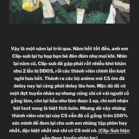
Vậy là một năm lại trôi qua. Năm hết tết đến, anh em
Clip-sub lại tụ họp bạn bè đàn đúm như mọi khi. Nhìn
lại năm cũ, Clip-sub đã gặp phải rất nhiều khó khăn
như 2 lần bị DDOS, rồi các thành viên chính lần lượt
nghỉ hưu hết. Thành ra các bộ anime mà CS ôm đã
delay nay lại càng phải delay lâu hơn. Mặc dù đã có
một đợt tuyển nhân sự nhưng cũng chỉ có vài người cố
gắng làm, còn lại hầu như làm được 1 ep, chỉ mới nhận
bài test xong là biệt tích luôn. Nhưng dù vậy những
thành viên còn lại của CS vẫn đã cố gắng trên 100%
sức mình để đem lại cho anh em những tập phim hay
nhất, đặc biệt nhất mà chỉ có CS mới có.
(Clip-Sub hiện
vẫn đang tuyển nhân lực)