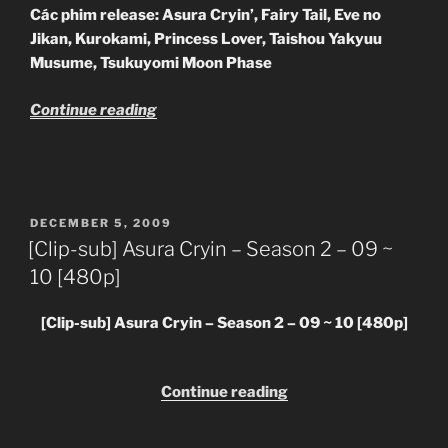
Các phim release : Asura Cryin’, Fairy Tail, Eve no
Ep 19
MU
MF
Jikan, K urokami, Princ ess Lover, Taishou Yakyuu
Musume, Tsukuyomi Moon Phase
“[Clip-
Continue reading
Ep 20
MU
MF
sub]
Merry
Christmas
–
Ep 21
MU
MF
POSTED
DECEMBER 5, 2009
Chúc
ON
[Clip-sub] Asura Cryin – Season 2 – 09 ~
giáng
10 [480p]
sinh
an
Ep 22
MU
MF
[Clip-sub] Asura Cryin – Season 2 – 09 ~ 10 [480p]
lành”
“[Clip-
Continue reading
Ep 23
MU
MF
sub]
Asura