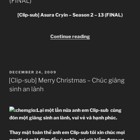
(FINAL)
FILE INFO
Ripped by:
[Clip-sub] Asura Cryin – Season 2 – 13 (FINAL)
Video:
Ep 09
MU
MF
Audio:
Link Megashare
Subtitles:
“[Clip-
Continue reading
sub]
Link Mediafire (Uploading)
Ep 10
MU
MF
Asura
STAFF
Cryin
Link Megaupload (Uploading)
Translator:
–
Editor:
POSTED
DECEMBER 24, 2009
Season
Quality Checker:
ON
Ep 11
MU
MF
[Clip-sub] Merry Christmas – Chúc giáng
2
Uploader:
sinh an lành
–
13
DESCRIPTION
(FINAL)”
Ep 12
MU
MF
Lại một lần nữa anh em Clip-sub cùng
đón một giáng sinh an lành, vui vẻ và hạnh phúc.
DOWNLOAD
Thay mặt toàn thể anh em Clip-sub tôi xin chúc mọi
Ep 13
MU
MF
người có một đêm đầy ý nghĩa, zai già kiếm đư
ợc vợ