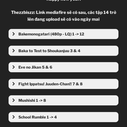
Thezzbiszz: Link mediafire sẽ có sau, các tập 14 trở
lên đang upload sẽ có vào ngày mai
Bakemonogatari (480p - LQ) 1 -> 12
MU
MF
MU
MF
Baka to Test to Shoukanjuu 3 & 4
MU
MF
MU
MF
MU
MF
MF
Eve no Jikan 5 & 6
MU
MF
MU
MF
MU
MF
MU
MF Part 1
MF Part 2
MU
MF
Fight Ippatsu! Juuden-Chan!! 7 & 8
MU
MF
Ep 07
MU
MF
MU
MF
Mushishi 1 -> 8
MU
MF
MU
MF Part 1
MF Part 2
MU
MF
MU
MF Part 1
MF Part 2
MU
MF
School Rumble 1 -> 4
MU
MU
MF Part 1
MF Part 2