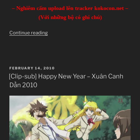
– Nghiêm cấm upload lên tracker kokocon.net –
(Với những bộ có ghi chú)
“DANH
Continue reading
SÁCH
PHIM
RE-
UP”
POSTED
FEBRUARY 14, 2010
ON
[Clip-sub] Happy New Year – Xuân Canh
Dần 2010