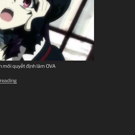
n mới quyết định làm OVA
“[Clip-
 reading
sub]
Dantalian
no
Shoka
OVA
–
Ibarahime”