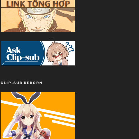
---
CLIP-SUB REBORN