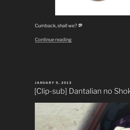
Cumback, shall we?
“Dantalian
Continue reading
no
Shoka
BD
01~12
(Completed)”
POSTED
JANUARY 9, 2013
ON
[Clip-sub] Dantalian no Sh