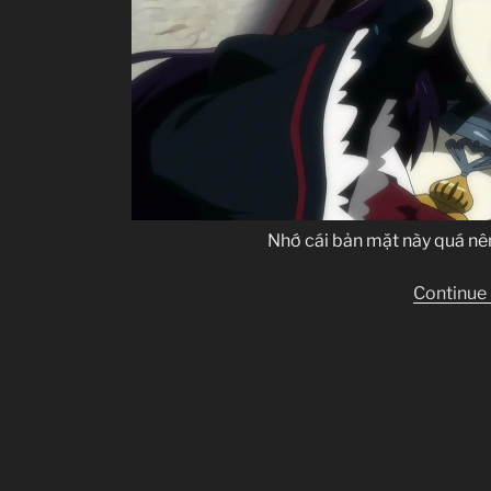
Nhớ cái bản mặt này quá nê
Continue