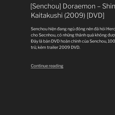
ON
[Senchou] Doraemon – Shin
Kaitakushi (2009) [DVD]
Senchou hiện đang ngủ đông nên đã hỏi Hero1
cho Secnhou, có những thành quả không được
Đây là bản DVD hoàn chỉnh của Senchou, 100 fi
trữ, kèm trailer 2009 DVD.
“[Senchou]
Continue reading
Doraemon
–
Shin
Nobita
no
Uchuu
Kaitakushi
(2009)