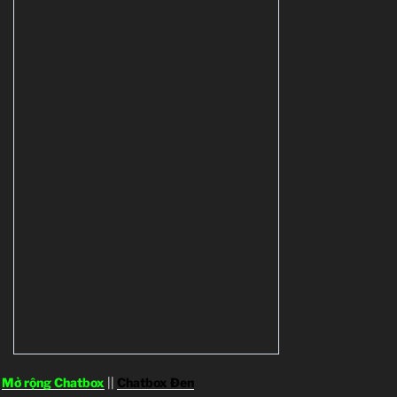
Mở rộng Chatbox
||
Chatbox Đen