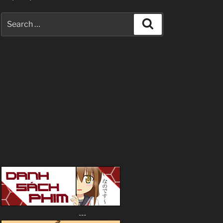
Search
Search
for:
---