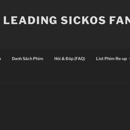
E LEADING SICKOS F
n
Danh Sách Phim
Hỏi & Đáp (FAQ)
List Phim Re-up