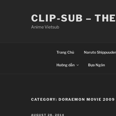
Skip
to
CLIP-SUB – TH
content
Anime Vietsub
Trang Chủ
Naruto Shippuude
Hướng dẫn
Bựa Ngôn
CATEGORY:
DORAEMON MOVIE 2009
POSTED
AUGUST 28, 2014