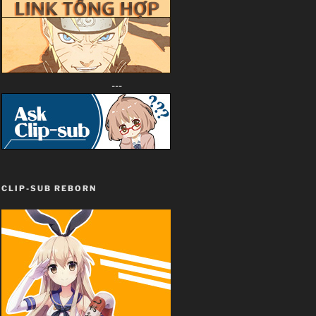
---
CLIP-SUB REBORN