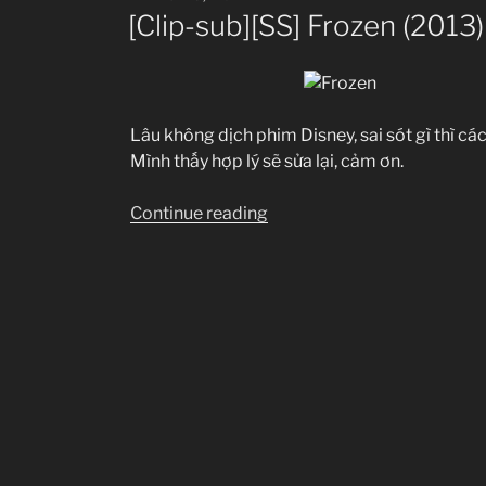
ON
[Clip-sub][SS] Frozen (2013)
Lâu không dịch phim Disney, sai sót gì thì c
Mình thấy hợp lý sẽ sửa lại, cảm ơn.
“[Clip-
Continue reading
sub]
[SS]
Frozen
(2013)”