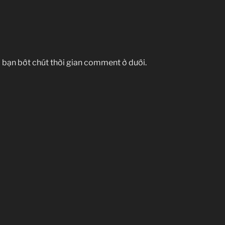
ác bạn bớt chút thời gian comment ở dưới.