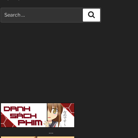
Search
Search
for:
---