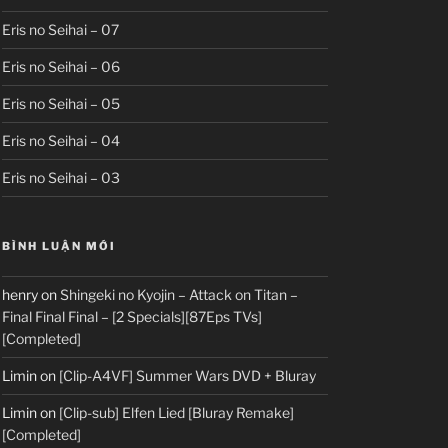
Eris no Seihai – 07
Eris no Seihai – 06
Eris no Seihai – 05
Eris no Seihai – 04
Eris no Seihai – 03
BÌNH LUẬN MỚI
henry
on
Shingeki no Kyojin – Attack on Titan –
Final Final Final – [2 Specials][87Eps TVs]
[Completed]
Limin
on
[Clip-A4VF] Summer Wars DVD + Bluray
Limin
on
[Clip-sub] Elfen Lied [Bluray Remake]
[Completed]