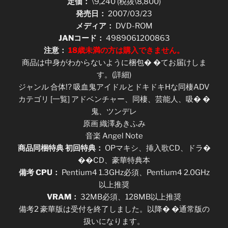
定価：
\9,240 (税抜\8,800)
発売日：
2007/03/23
メディア：
DVD-ROM
JANコード：
4989061200863
注意：
18歳未満の方は購入できません。
商品は中身がわからないように梱包� �てお届けしま
す。(詳細)
ジャンル 合体!? 吸血鬼アイドルとドキドキHな同棲ADV
カテゴリ [一覧] アドベンチャー、同棲、芸能人、吸� �
鬼、ツンデレ
原画 織澤あきふみ
音楽 Angel Note
商品同梱特典 初回特典：
OPマキシ、挿入歌CD、ドラ�
��CD、豪華特典本
備考 CPU：
Pentium4 1.3GHz必須、Pentium4 2.0GHz
以上推奨
VRAM：
32MB必須、128MB以上推奨
備考2 豪華版は受付を終了しました。以降� �通常版の
扱いになります。