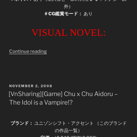
外）
# CG鑑賞モード：
あり
VISUAL NOVEL:
“[VnSharing]
Continue reading
[Game]
Chu
x
Chu
POSTED
NOVEMBER 2, 2008
Paradaisu
ON
[VnSharing][Game] Chu x Chu Aidoru –
~Encore
The Idol is a Vampire!?
Live~”
ブランド：
ユニゾンシフト・アクセント （このブランド
の作品一覧）