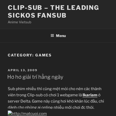
Skip
CLIP-SUB – THE LEADING
to
SICKOS FANSUB
content
Anime Vietsub
Menu
CATEGORY:
GAMES
POSTED
APRIL 13, 2009
ON
Hơ hơ giải trí hằng ngày
Sub phim nhiều thì cũng mệt mỏi cho nên các thành
viên trong Clip-sub có chơi 1 webgame là
Ikariam
ở
server Delta. Game này cũng hơi khó khăn lúc đầu, chỉ
dành cho những ai online nhiều mới chơi đc thôi.