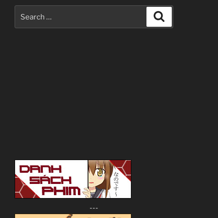
The
Search
Search
Idol
for:
is
a
Vampire!?”
---