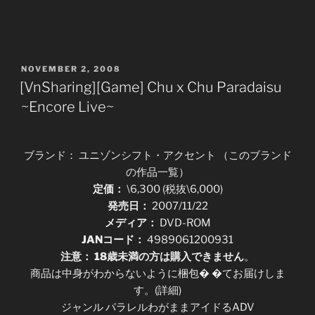
POSTED
NOVEMBER 2, 2008
ON
[VnSharing][Game] Chu x Chu Paradaisu
~Encore Live~
ブランド： ユニゾンシフト・アクセント （このブランド
の作品一覧）
定価：
\6,300 (税抜\6,000)
発売日：
2007/11/22
メディア：
DVD-ROM
JANコード：
4989061200931
注意：
18歳未満の方は購入できません
。
商品は中身がわからないように梱包� �てお届けしま
す。(詳細)
ジャンル パラレルわがままアイドるADV