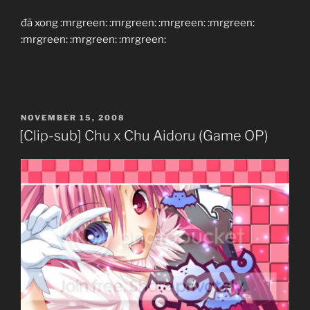
đã xong :mrgreen: :mrgreen: :mrgreen: :mrgreen:
:mrgreen: :mrgreen: :mrgreen:
POSTED
NOVEMBER 15, 2008
ON
[Clip-sub] Chu x Chu Aidoru (Game OP)