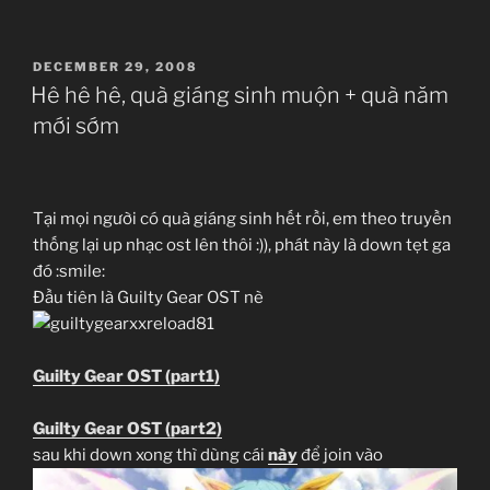
POSTED
DECEMBER 29, 2008
ON
Hê hê hê, quà giáng sinh muộn + quà năm
mới sớm
Tại mọi người có quà giáng sinh hết rồi, em theo truyền
thống lại up nhạc ost lên thôi :)), phát này là down tẹt ga
đó :smile:
Đầu tiên là Guilty Gear OST nè
Guilty Gear OST (part1)
Guilty Gear OST (part2)
sau khi down xong thì dùng cái
này
để join vào