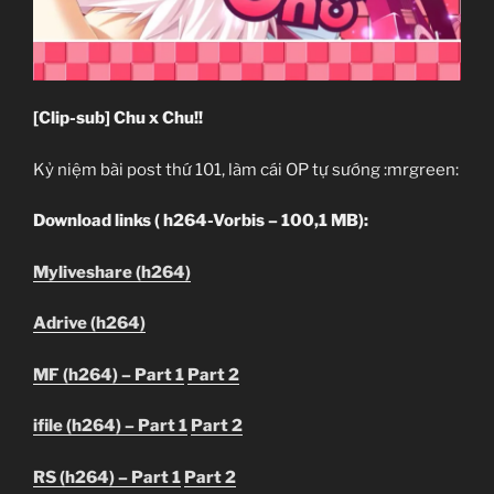
[Clip-sub] Chu x Chu!!
Kỷ niệm bài post thứ 101, làm cái OP tự sướng :mrgreen:
Download links ( h264-Vorbis – 100,1 MB):
Myliveshare (h264)
Adrive (h264)
MF (h264) – Part 1
Part 2
ifile (h264) – Part 1
Part 2
RS (h264) – Part 1
Part 2