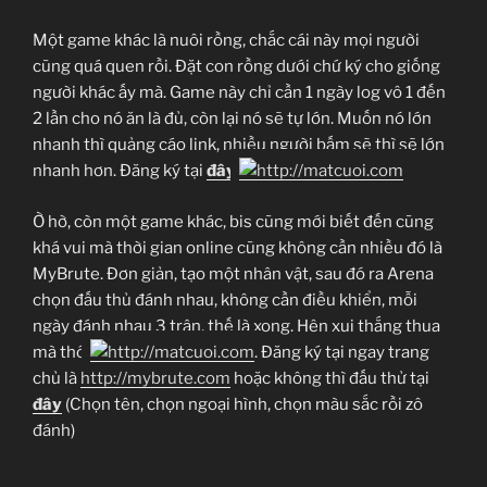
Một game khác là nuôi rồng, chắc cái này mọi người
cũng quá quen rồi. Đặt con rồng dưới chứ ký cho giống
người khác ấy mà. Game này chỉ cần 1 ngày log vô 1 đến
2 lần cho nó ăn là đủ, còn lại nó sẽ tự lớn. Muốn nó lớn
nhanh thì quảng cáo link, nhiều người bấm sẽ thì sẽ lớn
nhanh hơn. Đăng ký tại
đây
Ờ hờ, còn một game khác, bis cũng mới biết đến cũng
khá vui mà thời gian online cũng không cần nhiều đó là
MyBrute. Đơn giản, tạo một nhân vật, sau đó ra Arena
chọn đấu thủ đánh nhau, không cần điều khiển, mỗi
ngày đánh nhau 3 trận, thế là xong. Hên xui thắng thua
mà thôi
. Đăng ký tại ngay trang
chủ là
http://mybrute.com
hoặc không thì đấu thử tại
đây
(Chọn tên, chọn ngoại hình, chọn màu sắc rồi zô
đánh)