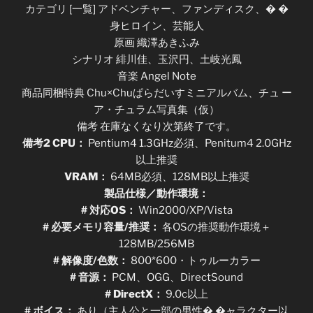
カテゴリ [一覧] アドベンチャー、ファンディスク、� �
身ヒロイン、芸能人
原画 織澤あきふみ
シナリオ 緋川佳、玉沢円、土岐光鳳
音楽 Angel Note
商品同梱特典 Chu×Chuぱらだいすミニアルバム、チュ ー
ア・チュラム写真集（仮）
備考 在庫なくなり次第終了です。
備考2 CPU：
Pentium4 1.3GHz必須、Penitum4 2.0GHz
以上推奨
VRAM：
64MB必須、128MB以上推奨
製品仕様／動作環境：
# 対応OS：
Win2000/XP/Vista
# 必要メモリ容量/推奨：
各OSの推奨動作環境＋
128MB/256MB
# 解像度/色数：
800*600・トゥルーカラー
# 音源：
PCM、OGG、DirectSound
# DirectX：
9.0c以上
# ボイス：
あり（主人公と一部の男性� �ャラクター以