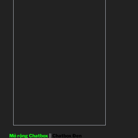
Mở rộng Chatbox
||
Chatbox Đen