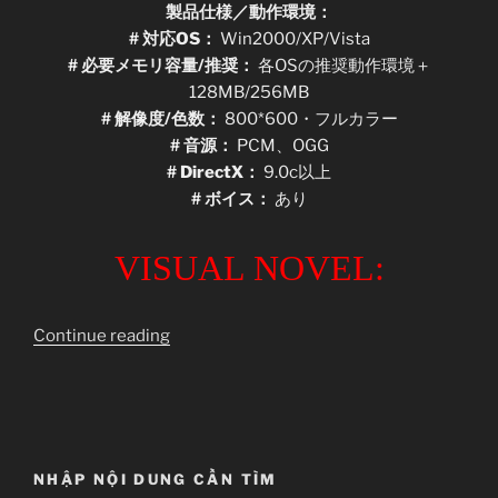
製品仕様／動作環境：
# 対応OS：
Win2000/XP/Vista
# 必要メモリ容量/推奨：
各OSの推奨動作環境＋
128MB/256MB
# 解像度/色数：
800*600・フルカラー
# 音源：
PCM、OGG
# DirectX：
9.0c以上
# ボイス：
あり
VISUAL NOVEL:
“[VnSharing]
Continue reading
[Game]
Chu
x
Chu
Aidoru
NHẬP NỘI DUNG CẦN TÌM
–