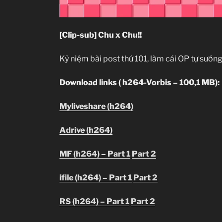
[Clip-sub] Chu x Chu!!
Kỷ niệm bài post thứ 101, làm cái OP tự sướn
Download links ( h264-Vorbis – 100,1 MB):
Myliveshare (h264)
Adrive (h264)
MF (h264) – Part 1
Part 2
ifile (h264) – Part 1
Part 2
RS (h264) – Part 1
Part 2