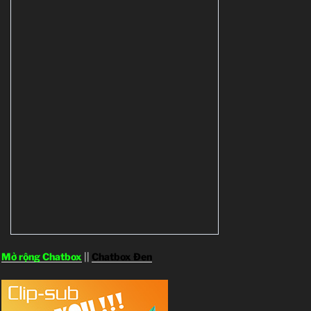
Mở rộng Chatbox
||
Chatbox Đen