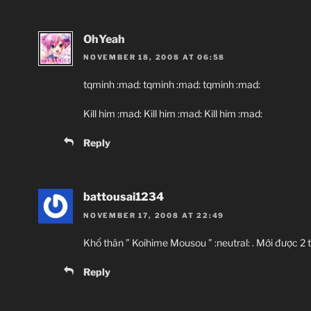
OhYeah
NOVEMBER 18, 2008 AT 06:58
tqminh :mad: tqminh :mad: tqminh :mad:
Kill him :mad: Kill him :mad: Kill him :mad:
Reply
battousai1234
NOVEMBER 17, 2008 AT 22:49
Khổ thân ” Koihime Mousou ” :neutral: . Mới được 2 t
Reply