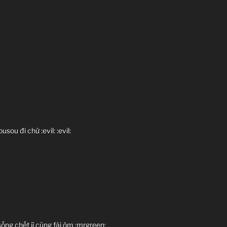
ou đi chứ :evil: :evil:
ng chết jì cũng fải ôm :mrgreen: