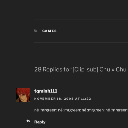
CATEGORIES
GAMES
28 Replies to “[Clip-sub] Chu x Ch
tqminh111
NOVEMBER 18, 2008 AT 11:22
né :mrgreen: né :mrgreen: né :mrgreen: né :mrgreen: :s
Reply