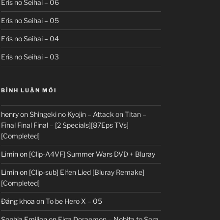
Eris no Seihai – 06
Eris no Seihai – 05
Eris no Seihai – 04
Eris no Seihai – 03
BÌNH LUẬN MỚI
henry
on
Shingeki no Kyojin – Attack on Titan –
Final Final Final – [2 Specials][87Eps TVs]
[Completed]
Limin
on
[Clip-A4VF] Summer Wars DVD + Bluray
Limin
on
[Clip-sub] Elfen Lied [Bluray Remake]
[Completed]
Đăng khoa
on
To be Hero X – 05
Sophia Emilion
on
Eiga Doraemon – Nobita to Sora