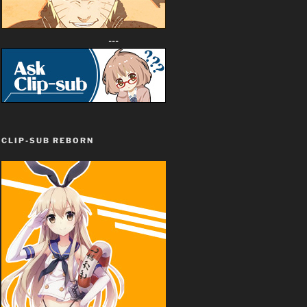
---
CLIP-SUB REBORN