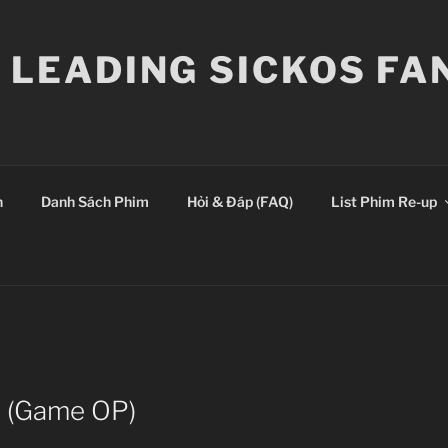
E LEADING SICKOS F
n
Danh Sách Phim
Hỏi & Đáp (FAQ)
List Phim Re-up
u (Game OP)