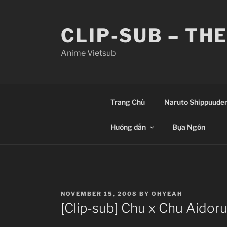
Skip
to
CLIP-SUB – TH
content
Anime Vietsub
Trang Chủ
Naruto Shippuude
Hướng dẫn
Bựa Ngôn
POSTED
NOVEMBER 15, 2008
BY
OHYEAH
ON
[Clip-sub] Chu x Chu Aidor