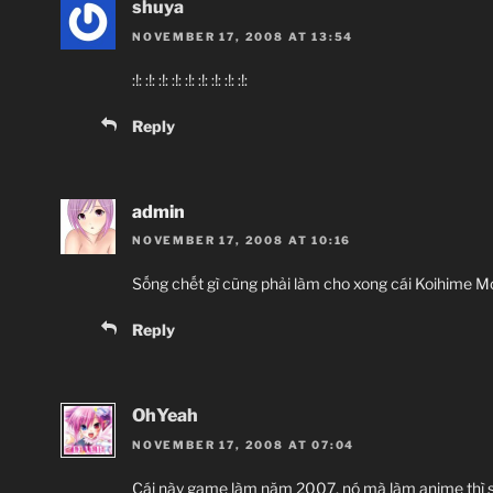
shuya
NOVEMBER 17, 2008 AT 13:54
:!: :!: :!: :!: :!: :!: :!: :!: :!:
Reply
admin
NOVEMBER 17, 2008 AT 10:16
Sống chết gì cũng phải làm cho xong cái Koihime Mous
Reply
OhYeah
NOVEMBER 17, 2008 AT 07:04
Cái này game làm năm 2007, nó mà làm anime thì số