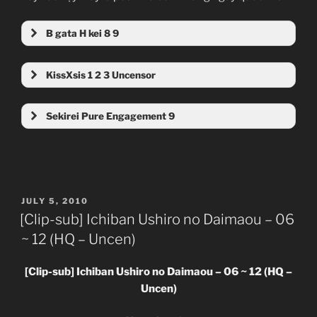
B gata H kei 8 9
KissXsis 1 2 3 Uncensor
Sekirei Pure Engagement 9
MultiURL
POSTED
JULY 5, 2010
ON
[Clip-sub] Ichiban Ushiro no Daimaou – 06
~ 12 (HQ – Uncen)
MultiURL
[Clip-sub] Ichiban Ushiro no Daimaou – 06 ~ 12 (HQ –
Uncen)