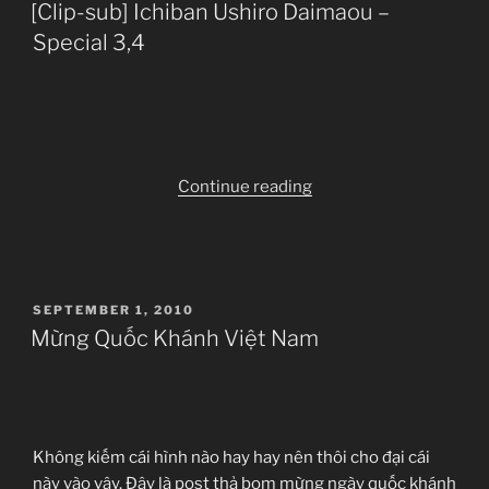
ON
[Clip-sub] Ichiban Ushiro Daimaou –
5
Special 3,4
(Special)”
“[Clip-
Continue reading
sub]
Ichiban
Ushiro
Daimaou
POSTED
SEPTEMBER 1, 2010
–
ON
Mừng Quốc Khánh Việt Nam
Special
3,4”
Không kiếm cái hình nào hay hay nên thôi cho đại cái
này vào vậy. Đây là post thả bom mừng ngày quốc khánh