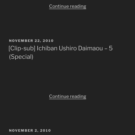
“[Clip-
Continue reading
sub]
Ichiban
Ushiro
no
POSTED
NOVEMBER 22, 2010
Daimaou
ON
[Clip-sub] Ichiban Ushiro Daimaou – 5
–
(Special)
Special
6”
“[Clip-
Continue reading
sub]
Ichiban
Ushiro
Daimaou
POSTED
NOVEMBER 2, 2010
–