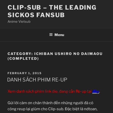
Skip
CLIP-SUB – THE LEADING
to
SICKOS FANSUB
content
Anime Vietsub
Menu
CATEGORY:
ICHIBAN USHIRO NO DAIMAOU
(COMPLETED)
POSTED
FEBRUARY 1, 2015
ON
DANH SÁCH PHIM RE-UP
Xem danh sách phim link die, đang cần Re-up tại
đây
.
Gửi lời cám ơn chân thành đến những người đã có
công reup lại giùm cho Clip-sub. Đặc biệt là ndtoan,