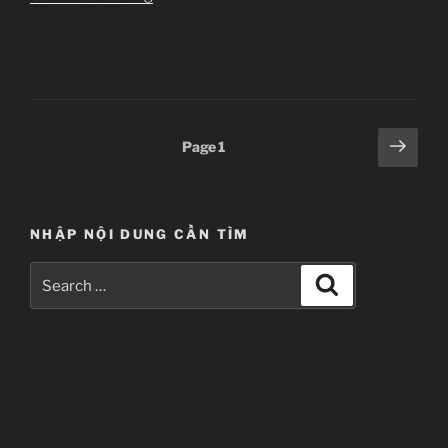
sub]
Ichiban
Ushiro
Daimaou
–
Special
Posts
Next
Page
1
1”
page
pagination
NHẬP NỘI DUNG CẦN TÌM
Search
Search
for: