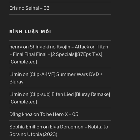
Eris no Seihai – 03
BÌNH LUẬN MỚI
henry
on
Shingeki no Kyojin – Attack on Titan
– Final Final Final – [2 Specials][87Eps TVs]
[Completed]
Limin
on
[Clip-A4VF] Summer Wars DVD +
Bluray
Limin
on
[Clip-sub] Elfen Lied [Bluray Remake]
[Completed]
Đăng khoa
on
To be Hero X – 05
Sophia Emilion
on
Eiga Doraemon – Nobita to
Sora no Utopia (2023)