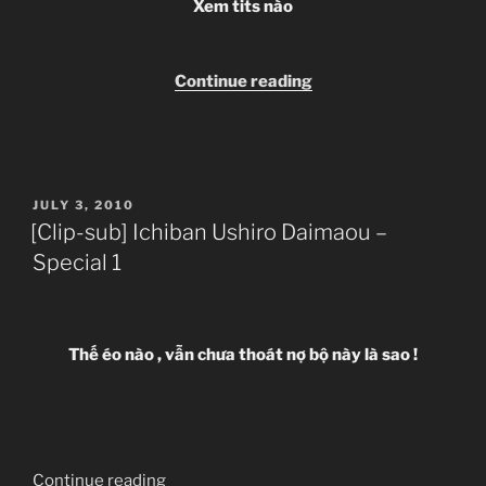
Xem tits
nào
“[Clip-
Continue reading
sub]
Ichiban
Ushiro
no
POSTED
JULY 3, 2010
Daimaou
ON
[Clip-sub] Ichiban Ushiro Daimaou –
–
Special 1
06
~
12
(HQ
Thế éo nào , vẫn chưa thoát nợ bộ này là sao !
–
Uncen)”
“[Clip-
Continue reading