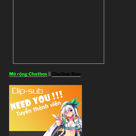
Mở rộng Chatbox
||
Chatbox Đen