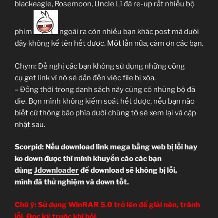
blackeagle, Rosemoon, Uncle Lì đã re-up rất nhiều bộ
phim
ngoài ra còn nhiều bạn khác post mà dưới
đây không kể tên hết được. Một lần nữa, cảm ơn các bạn.
Chym: Đề nghị các bạn không sử dụng những công
cụ get link vì nó sẽ dẫn đến việc file bị xóa.
– Đồng thời trong danh sách này cũng có những bộ đã
die. Bọn mình không kiểm soát hết được, nếu bạn nào
biết cứ thông báo phía dưới chúng tớ sẽ xem lại và cập
nhật sau.
Scorpid: Nếu download link mega bằng web bị lỗi hay
ko down được thì mình khuyến cáo các bạn
dùng
Jdownloader
để download sẽ không bị lỗi,
mình đã thử nghiệm và down tốt.
Chú ý: Sử dụng WinRAR 5.0 trở lên để giải nén, tránh
lỗi. Đọc kỹ trước khi hỏi.