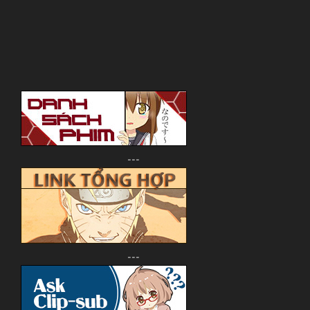
---
---