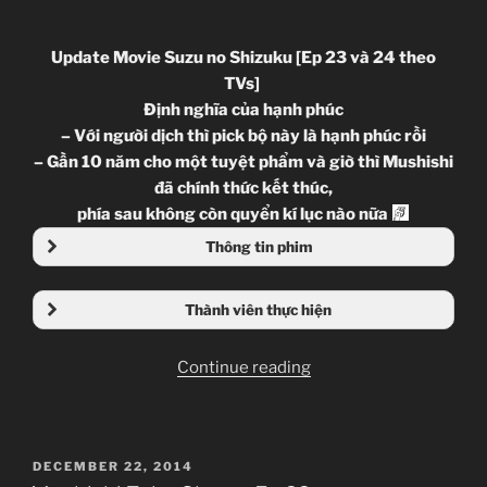
Update Movie Suzu no Shizuku [Ep 23 và 24 theo
TVs]
Định nghĩa của hạnh phúc
– Với người dịch thì pick bộ này là hạnh phúc rồi
– Gần 10 năm cho một tuyệt phẩm và giờ thì Mushishi
đã chính thức kết thúc,
phía sau không còn quyển kí lục nào nữa
Thông tin phim
Thành viên thực hiện
“Mushishi
Continue reading
Zoku
Shou:
Suzu
POSTED
DECEMBER 22, 2014
no
ON