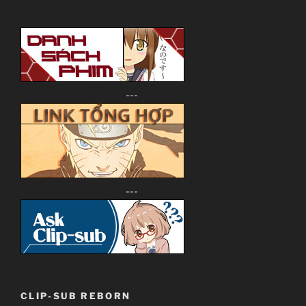
---
---
CLIP-SUB REBORN