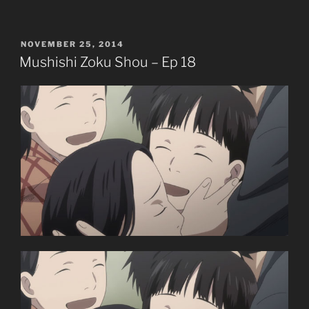
Shou
–
POSTED
NOVEMBER 25, 2014
Ep
ON
Mushishi Zoku Shou – Ep 18
19”
đây