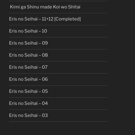
Kimi ga Shinu made Koi wo Shitai
Eris no Seihai – 11+12 [Completed]
Eris no Seihai – 10
Eris no Seihai – 09
Eris no Seihai – 08
Eris no Seihai – 07
Eris no Seihai – 06
Eris no Seihai – 05
Eris no Seihai – 04
Eris no Seihai – 03