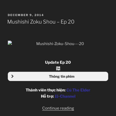
Shou
–
POSTED
DECEMBER 9, 2014
Ep
ON
Mushishi Zoku Shou – Ep 20
21”
Update Ep 20
Thông tin phim
đây
Thành viên thực hiện:
Cú The Elder
Hỗ trợ:
JJ-Channel
“Mushishi
Continue reading
Zoku