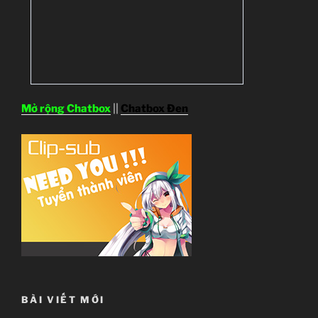
Mở rộng Chatbox
||
Chatbox Đen
BÀI VIẾT MỚI