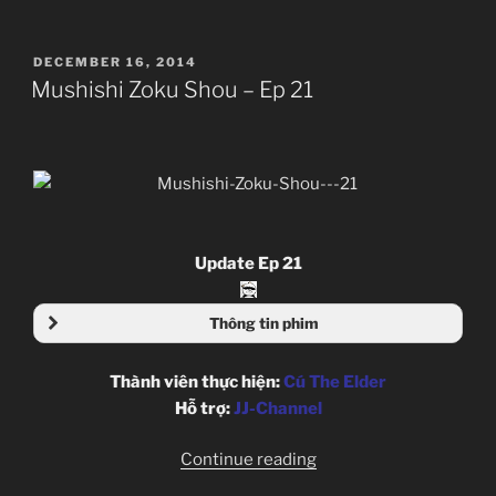
Shou
–
POSTED
DECEMBER 16, 2014
Ep
ON
Mushishi Zoku Shou – Ep 21
22”
Update Ep 21
Thông tin phim
đây
Thành viên thực hiện:
Cú The Elder
Hỗ trợ:
JJ-Channel
“Mushishi
Continue reading
Zoku