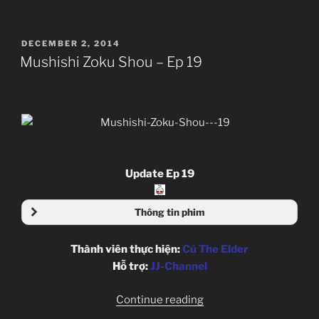
Shou
–
POSTED
DECEMBER 2, 2014
Ep
ON
Mushishi Zoku Shou – Ep 19
20”
Update Ep 19
Thông tin phim
đây
Thành viên thực hiện:
Cú The Elder
Hỗ trợ:
JJ-Channel
“Mushishi
Continue reading
Zoku