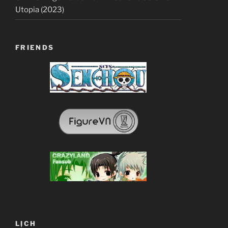
Utopia (2023)
FRIENDS
LỊCH