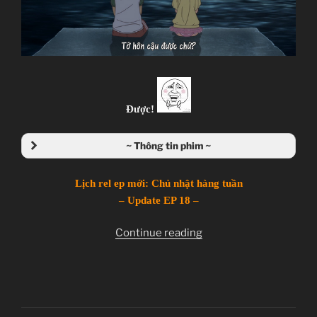
JJ-Channel
Giới thiệu nội dung:
Harry Potter và… à nhầm, đại ca xã hội đen và cuộc
tình giả tạo.
Được!
~ Thông tin phim ~
Lịch rel ep mới: Chủ nhật hàng tuần
– Update EP 18 –
“Nisekoi
Continue reading
–
Ep
18v1”