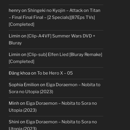
henry
on
Shingeki no Kyojin – Attack on Titan
– Final Final Final – [2 Specials][87Eps TVs]
[Completed]
Limin
on
[Clip-A4VF] Summer Wars DVD +
Bluray
Limin
on
[Clip-sub] Elfen Lied [Bluray Remake]
[Completed]
Đăng khoa
on
To be Hero X – 05
Sophia Emilion
on
Eiga Doraemon – Nobita to
Sora no Utopia (2023)
Minh
on
Eiga Doraemon – Nobita to Sora no
Utopia (2023)
Shini
on
Eiga Doraemon – Nobita to Sora no
Utopia (2023)