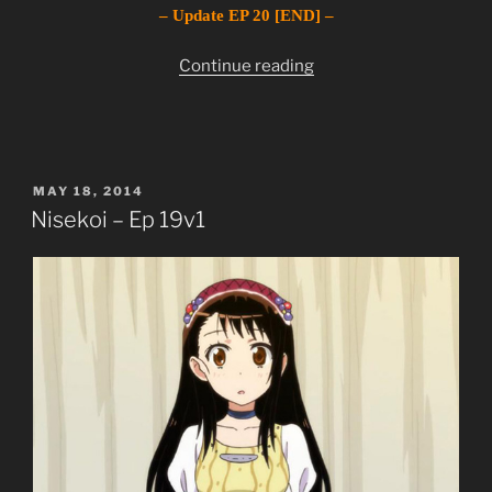
– Update EP 20 [END] –
“Nisekoi
Continue reading
–
[20
Eps]
[TVs]
POSTED
MAY 18, 2014
[Completed]”
ON
Nisekoi – Ep 19v1
Nisekoi