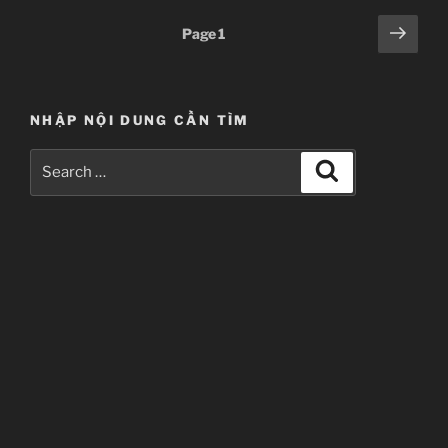
Posts
Next
Page
1
page
pagination
NHẬP NỘI DUNG CẦN TÌM
Search
Search
for:
Nisekoi
ニセコイ
TV Series
Unknown
11.01.2014 đến ??
Shaft
Shinbou Akiyuki
(Monogatari series,
Sayonara Zetsubou Sensei)