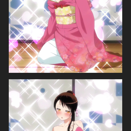
TV Series
Unknown
11.01.2014 đến ??
Shaft
Shinbou Akiyuki
(Monogatari series,
Sayonara Zetsubou Sensei)
Comedy, Harem, Manga, Romance, Shounen
Giới thiệu nội dung:
Harry Potter và… à nhầm, đại ca xã hội đen và cuộc
tình giả tạo.