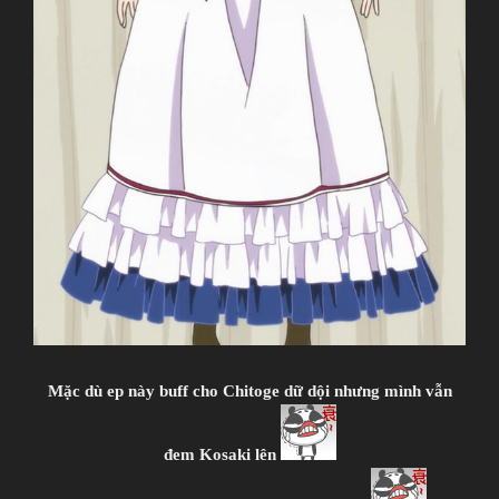
Mặc dù ep này buff cho Chitoge dữ dội nhưng mình vẫn
đem Kosaki lên