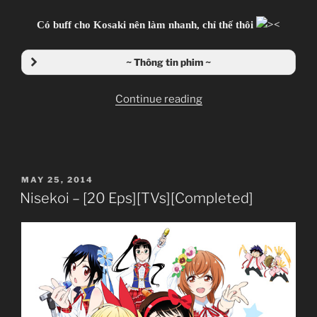
Có buff cho Kosaki nên làm nhanh, chỉ thế thôi
~ Thông tin phim ~
“Nisekoi
Continue reading
–
OAD
01”
POSTED
MAY 25, 2014
ON
Nisekoi – [20 Eps][TVs][Completed]