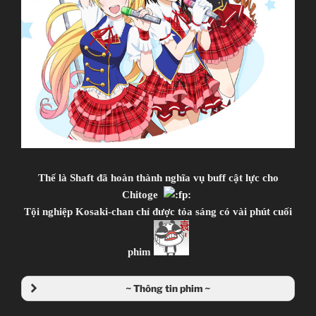
JJ-Channel
Giới thiệu nội dung:
Harry Potter và… à nhầm, đại ca xã hội đen và cuộc
tình giả tạo.
Thế là Shaft đã hoàn thành nghĩa vụ buff cật lực cho
Chitoge
Tội nghiệp Kosaki-chan chỉ được tỏa sáng có vài phút cuối
phim
~ Thông tin phim ~