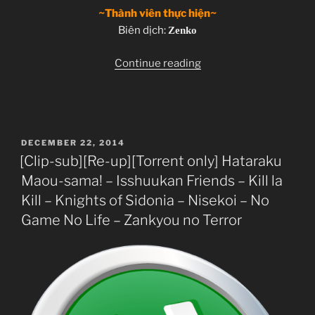
~Thành viên thực hiện~
Biên dịch:
Zenko
“Nisekoi
Continue reading
–
OAD
02”
POSTED
DECEMBER 22, 2014
ON
[Clip-sub][Re-up][Torrent only] Hataraku
Maou-sama! – Isshuukan Friends – Kill la
Kill – Knights of Sidonia – Nisekoi – No
Game No Life – Zankyou no Terror
Nisekoi