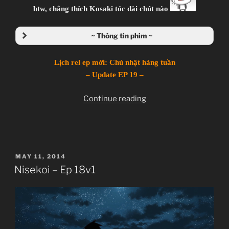
btw, chẳng thích Kosaki tóc dài chút nào
~ Thông tin phim ~
Lịch rel ep mới: Chủ nhật hàng tuần
– Update EP 19 –
“Nisekoi
Continue reading
–
Ep
19v1”
POSTED
MAY 11, 2014
ON
Nisekoi – Ep 18v1