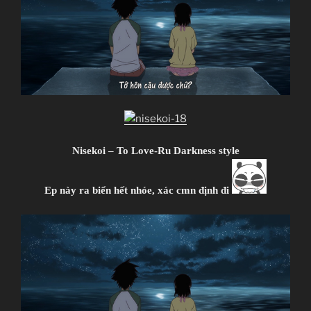
Nisekoi
ニセコイ
TV Series
Unknown
11.01.2014 đến ??
Nisekoi – To Love-Ru Darkness style
Shaft
Shinbou Akiyuki
(Monogatari series,
Ep này ra biển hết nhóe, xác cmn định đi
Sayonara Zetsubou Sensei)
Comedy, Harem, Manga, Romance, Shounen
~Thành viên thực hiện~
Zenko