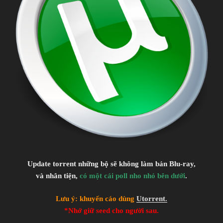
ニセコイ
TV Series
Unknown
11.01.2014 đến ??
Shaft
Shinbou Akiyuki
(Monogatari series,
Sayonara Zetsubou Sensei)
Comedy, Harem, Manga, Romance, Shounen
Giới thiệu nội dung:
Harry Potter và… à nhầm, đại ca xã hội đen và cuộc
tình giả tạo.
Update torrent những bộ sẽ không làm bản Blu-ray,
và nhân tiện,
có một cái poll nho nhỏ bên dưới
.
Lưu ý: khuyến cáo dùng
Utorrent.
*Nhớ giữ seed cho người sau.