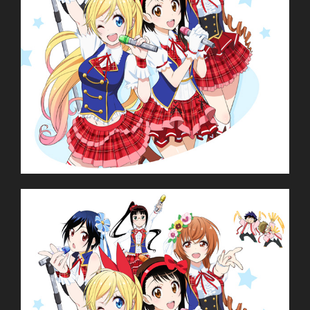
Nisekoi
ニセコイ
TV Series
Unknown
11.01.2014 đến ??
Shaft
Shinbou Akiyuki
(Monogatari series,
Sayonara Zetsubou Sensei)
Comedy, Harem, Manga, Romance, Shounen
~Thành viên thực hiện~
Zenko