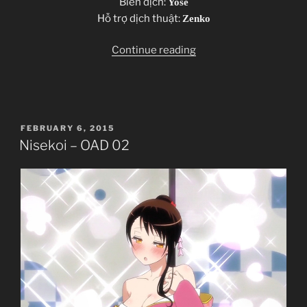
Biên dịch:
Yose
Hỗ trợ dịch thuật:
Zenko
“Nisekoi
Continue reading
–
OAD
03”
POSTED
FEBRUARY 6, 2015
ON
Nisekoi – OAD 02
Nisekoi
ニセコイ