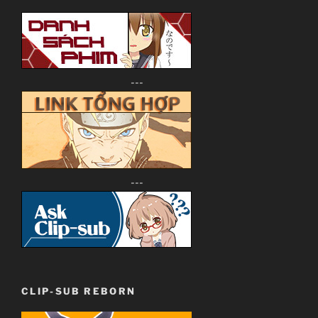
Comedy, Harem, Manga, Romance, Shounen
~Thành viên thực hiện~
---
Zenko
JJ-Channel
Giới thiệu nội dung:
Harry Potter và… à nhầm, đại ca xã hội đen và cuộc
tình giả tạo.
---
CLIP-SUB REBORN