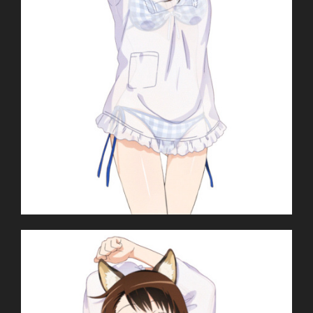
of
Sidonia
–
Nisekoi
–
No
Game
No
Life
–
Zankyou
no
Terror”