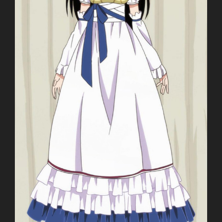
ニセコイ
TV Series
Unknown
11.01.2014 đến ??
Shaft
Shinbou Akiyuki
(Monogatari series,
Sayonara Zetsubou Sensei)
Comedy, Harem, Manga, Romance, Shounen
~Thành viên thực hiện~
Zenko
JJ-Channel
Giới thiệu nội dung:
Harry Potter và… à nhầm, đại ca xã hội đen và cuộc
tình giả tạo.