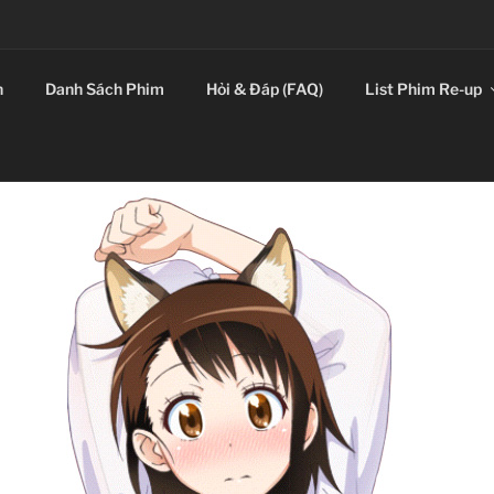
E LEADING SICKOS F
n
Danh Sách Phim
Hỏi & Đáp (FAQ)
List Phim Re-up