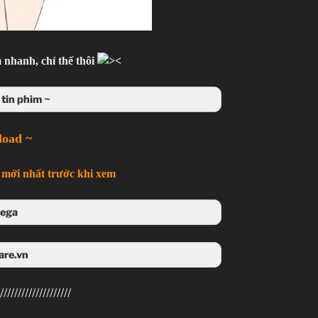
 nhanh, chỉ thế thôi
tin phim ~
load ~
mới nhất trước khi xem
ega
 Mega
are.vn
4share
////////////////////