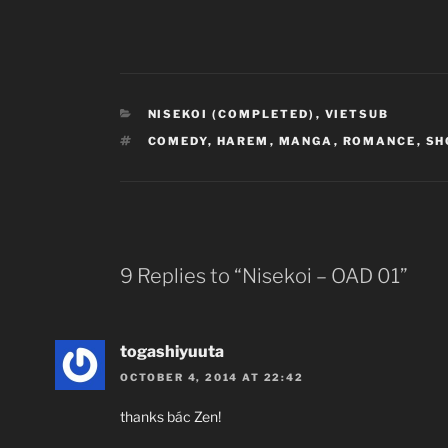
CATEGORIES
NISEKOI (COMPLETED)
,
VIETSUB
TAGS
COMEDY
,
HAREM
,
MANGA
,
ROMANCE
,
SH
9 Replies to “Nisekoi – OAD 01”
togashiyuuta
OCTOBER 4, 2014 AT 22:42
thanks bác Zen!