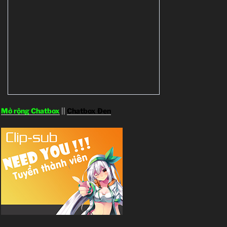
Mở rộng Chatbox
||
Chatbox Đen