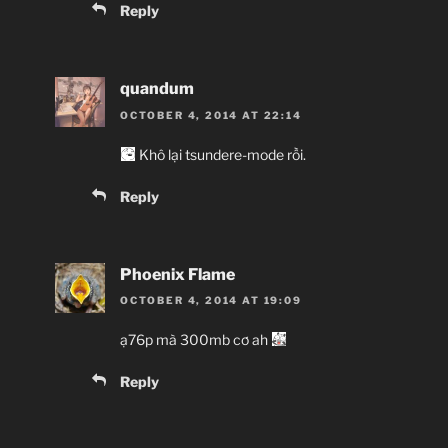
Reply
U
quandum
OCTOBER 4, 2014 AT 22:14
Khô lại tsundere-mode rồi.
Shinbou Akiyuki
(Monogatar
Reply
Comedy, Harem, M
~Thành viên
Phoenix Flame
OCTOBER 4, 2014 AT 19:09
ạ76p mà 300mb cơ ah
JJ
Reply
Giới thiệu 
Harry Potter và… à nhầm, đại ca x