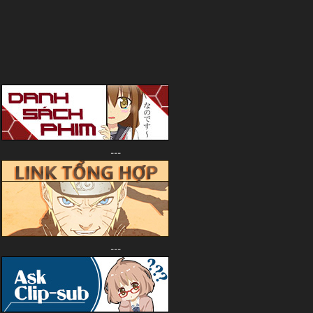
---
---