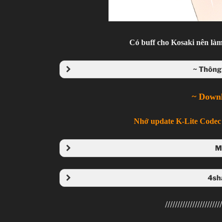
Có buff cho Kosaki nên làm
~ Thông 
~ Down
Nhớ update K-Lite Codec 
M
Folder
4sh
Folder 
///////////////////////