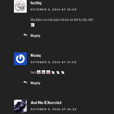
hcttq
OCTOBER 4, 2014 AT 19:09
đa kéo cơ mà sao nó ko ra bờ lu rây nhỉ
Reply
Koaq
OCTOBER 4, 2014 AT 17:28
ten
Reply
Aoi No EXorcist
OCTOBER 4, 2014 AT 16:32