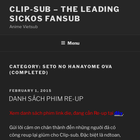
Skip
CLIP-SUB – THE LEADING
to
SICKOS FANSUB
content
Anime Vietsub
Menu
CATEGORY:
SETO NO HANAYOME OVA
(COMPLETED)
POSTED
FEBRUARY 1, 2015
ON
DANH SÁCH PHIM RE-UP
Xem danh sách phim link die, đang cần Re-up tại
đây
.
Gửi lời cám ơn chân thành đến những người đã có
công reup lại giùm cho Clip-sub. Đặc biệt là ndtoan,