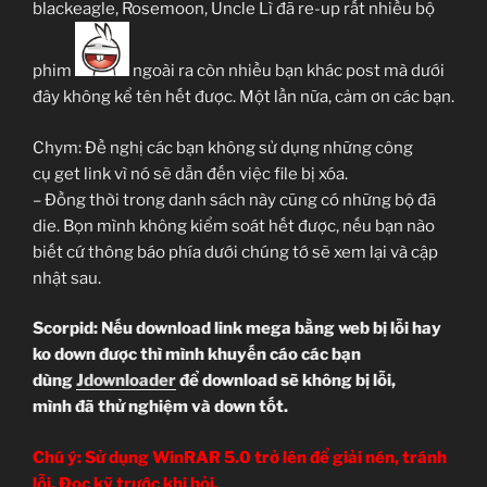
blackeagle, Rosemoon, Uncle Lì đã re-up rất nhiều bộ
phim
ngoài ra còn nhiều bạn khác post mà dưới
đây không kể tên hết được. Một lần nữa, cảm ơn các bạn.
Chym: Đề nghị các bạn không sử dụng những công
cụ get link vì nó sẽ dẫn đến việc file bị xóa.
– Đồng thời trong danh sách này cũng có những bộ đã
die. Bọn mình không kiểm soát hết được, nếu bạn nào
biết cứ thông báo phía dưới chúng tớ sẽ xem lại và cập
nhật sau.
Scorpid: Nếu download link mega bằng web bị lỗi hay
ko down được thì mình khuyến cáo các bạn
dùng
Jdownloader
để download sẽ không bị lỗi,
mình đã thử nghiệm và down tốt.
Chú ý: Sử dụng WinRAR 5.0 trở lên để giải nén, tránh
lỗi. Đọc kỹ trước khi hỏi.