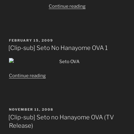
“[Clip-
Continue reading
sub]
Seto
no
Hanayome
POSTED
FEBRUARY 15, 2009
OVA
ON
[Clip-sub] Seto No Hanayome OVA 1
Gi
–
End
series”
“[Clip-
Continue reading
sub]
Seto
No
Hanayome
POSTED
NOVEMBER 11, 2008
OVA
ON
[Clip-sub] Seto no Hanayome OVA (TV
1”
Release)