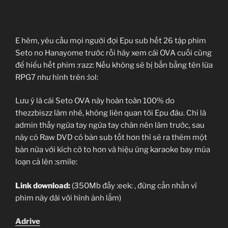
E hèm, yêu cầu mọi người đợi Epu sub hết 26 tập phim
Seto no Hanayome trước rồi hãy xem cái OVA cuối cùng
để hiểu hết phim :razz: Nếu không sẽ bị bắn bằng tên lừa
RPG7 như hình trên :lol:
Lưu ý là cái Seto OVA này hoàn toàn 100% do
thezzbiszz làm nhé, không liên quan tới Epu đâu. Chỉ là
admin thấy ngứa tay ngứa tay chân nên làm trước, sau
này có Raw DVD có bản sub tốt hơn thì sẽ ra thêm một
bản nữa với kích cỡ to hơn và hiệu ứng karaoke bay múa
loạn cả lên :smile:
Link download:
(350Mb đấy :eek: , đừng cằn nhằn vì
phim này dài với hình ảnh lắm)
Adrive