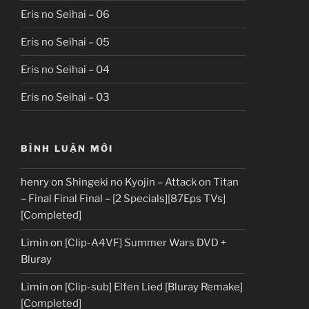
Eris no Seihai – 06
Eris no Seihai – 05
Eris no Seihai – 04
Eris no Seihai – 03
BÌNH LUẬN MỚI
henry
on
Shingeki no Kyojin – Attack on Titan
– Final Final Final – [2 Specials][87Eps TVs]
[Completed]
Limin
on
[Clip-A4VF] Summer Wars DVD +
Bluray
Limin
on
[Clip-sub] Elfen Lied [Bluray Remake]
[Completed]