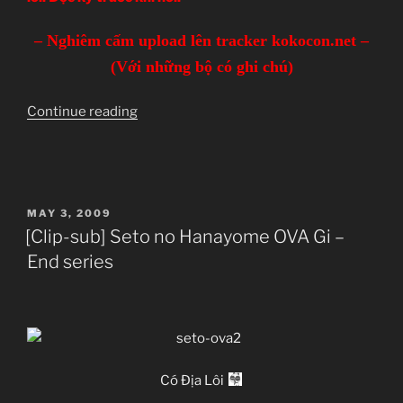
– Nghiêm cấm upload lên tracker kokocon.net –
(Với những bộ có ghi chú)
“DANH
Continue reading
SÁCH
PHIM
RE-
UP”
POSTED
MAY 3, 2009
ON
[Clip-sub] Seto no Hanayome OVA Gi –
End series
Có Địa Lôi