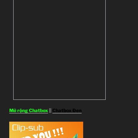
Mở rộng Chatbox
||
Chatbox Đen