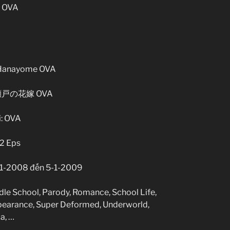
o Hanayome OVA
): 瀬戸の花嫁 OVA
i: OVA
 2 Eps
-11-2008 đến 5-1-2009
dle School, Parody, Romance, School Life,
ppearance, Super Deformed, Underworld,
a, …