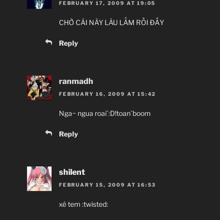
FEBRUARY 17, 2009 AT 19:05
CHỜ CÁI NÀY LÂU LẮM RỒI ĐẤY
Reply
ranmadh
FEBRUARY 16, 2009 AT 15:42
Nga~ ngua roai`:D!toan`boom
Reply
shilent
FEBRUARY 15, 2009 AT 16:53
xé tem :twisted: