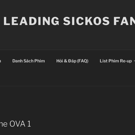
E LEADING SICKOS F
n
Danh Sách Phim
Hỏi & Đáp (FAQ)
List Phim Re-up
me OVA 1