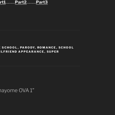
rt1
………
Part2
………
Part3
E SCHOOL
,
PARODY
,
ROMANCE
,
SCHOOL
RLFRIEND APPEARANCE
,
SUPER
anayome OVA 1”