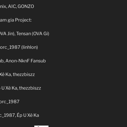
Enix, AIC, GONZO
am gia Project:
OVA Jin), Tensan (OVA Gi)
 orc_1987 (linhlon)
sub, Anon-NknF Fansub
Xê Ka, thezzbiszz
 U Xê Ka, thezzbiszz
 orc_1987
rc_1987, Ép U Xê Ka