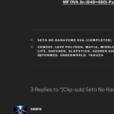
MF OVA Jin (848×480)-Pa
CATEGORIES
SETO NO HANAYOME OVA (COMPLETED)
TAGS
COMEDY
,
LOVE POLYGON
,
MAFIA
,
MIDDL
LIFE
,
SHOUNEN
,
SLAPSTICK
,
SUDDEN GI
DEFORMED
,
UNDERWORLD
,
YAKUZA
3 Replies to “[Clip-sub] Seto No H
seara