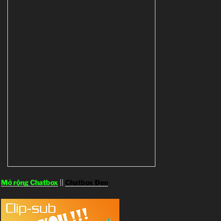
Mở rộng Chatbox
||
Chatbox Đen