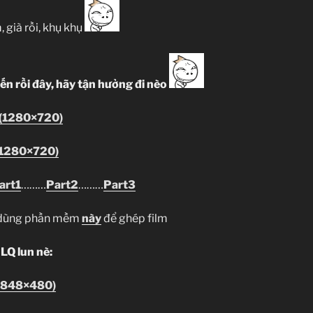
 già rồi, khụ khụ
ến rồi đây, hãy tận hưởng đi nèo
 (1280×720)
(1280×720)
art1
………
Part2
………
Part3
g dùng phần mềm
này
để ghép film
LQ lun nè:
 (848×480)