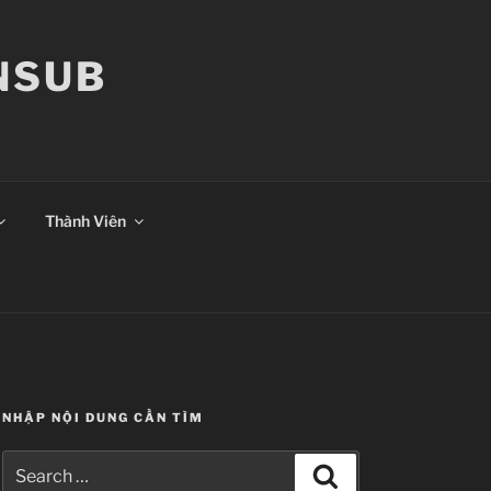
ANSUB
Thành Viên
NHẬP NỘI DUNG CẦN TÌM
Search
Search
for: