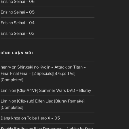
Eris no Seihai – 06
Eris no Seihai – 05
Eris no Seihai – 04
Eris no Seihai – 03
BÌNH LUẬN MỚI
henry
on
Shingeki no Kyojin – Attack on Titan –
Final Final Final – [2 Specials][87Eps TVs]
[Completed]
Limin
on
[Clip-A4VF] Summer Wars DVD + Bluray
Limin
on
[Clip-sub] Elfen Lied [Bluray Remake]
[Completed]
Đăng khoa
on
To be Hero X – 05
Sophia Emilion
on
Eiga Doraemon – Nobita to Sora