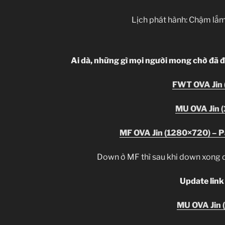
Lịch phát hành: Chậm lắm,
Ai dà, những gì mọi người mong chờ đã đ
FWT OVA Jin
MU OVA Jin 
MF OVA Jin (1280×720) – P
Down ở MF thì sau khi down xon
Update link 
MU OVA Jin