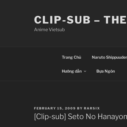
Skip
to
CLIP-SUB – TH
content
Anime Vietsub
Trang Chủ
Naruto Shippuude
Hướng dẫn
Bựa Ngôn
POSTED
FEBRUARY 15, 2009
BY
RARSIX
ON
[Clip-sub] Seto No Hanayo