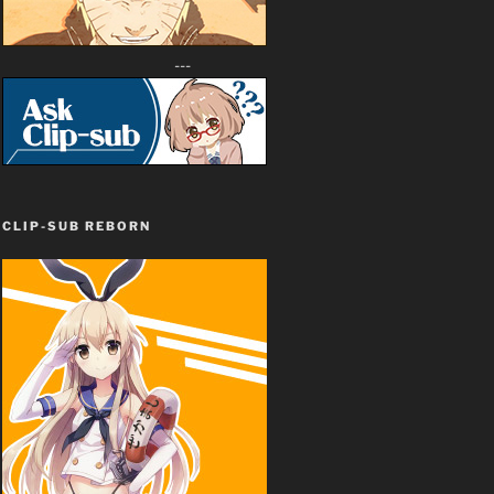
---
CLIP-SUB REBORN