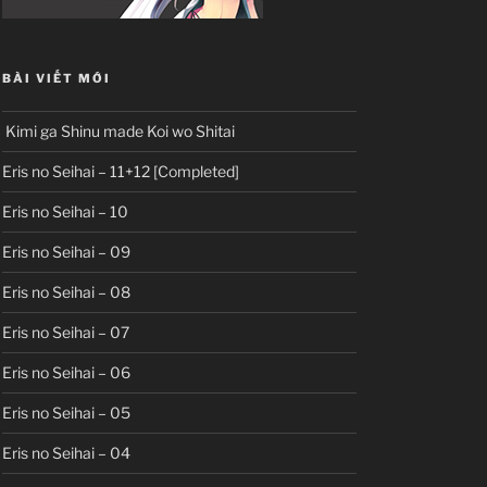
BÀI VIẾT MỚI
Kimi ga Shinu made Koi wo Shitai
Eris no Seihai – 11+12 [Completed]
Eris no Seihai – 10
Eris no Seihai – 09
Eris no Seihai – 08
Eris no Seihai – 07
Eris no Seihai – 06
Eris no Seihai – 05
Eris no Seihai – 04