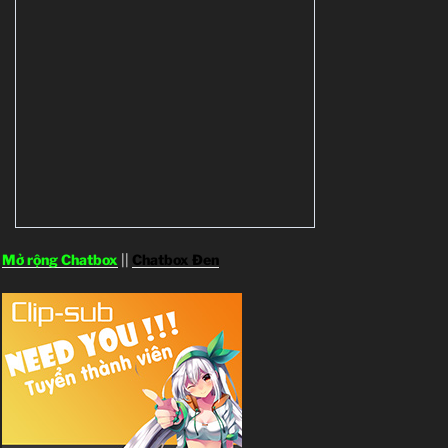
Mở rộng Chatbox
||
Chatbox Đen