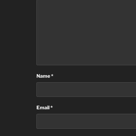
Name
*
Email
*