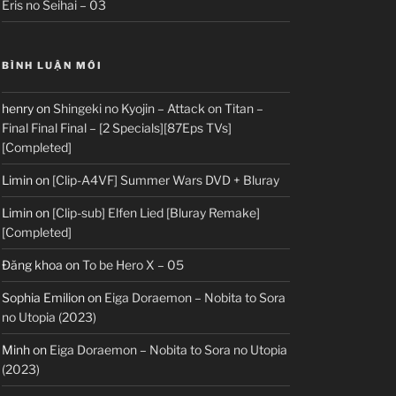
Eris no Seihai – 03
BÌNH LUẬN MỚI
henry
on
Shingeki no Kyojin – Attack on Titan –
Final Final Final – [2 Specials][87Eps TVs]
[Completed]
Limin
on
[Clip-A4VF] Summer Wars DVD + Bluray
Limin
on
[Clip-sub] Elfen Lied [Bluray Remake]
[Completed]
Đăng khoa
on
To be Hero X – 05
Sophia Emilion
on
Eiga Doraemon – Nobita to Sora
no Utopia (2023)
Minh
on
Eiga Doraemon – Nobita to Sora no Utopia
(2023)