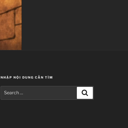
NHẬP NỘI DUNG CẦN TÌM
Search
Search
for: