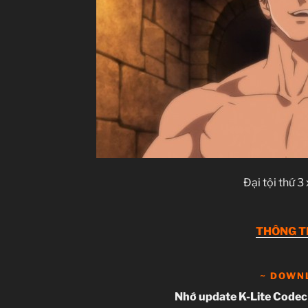
Đại tội thứ 3 
THÔNG T
~ DOWN
Nhớ update K-Lite Codec