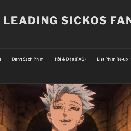
E LEADING SICKOS F
n
Danh Sách Phim
Hỏi & Đáp (FAQ)
List Phim Re-up