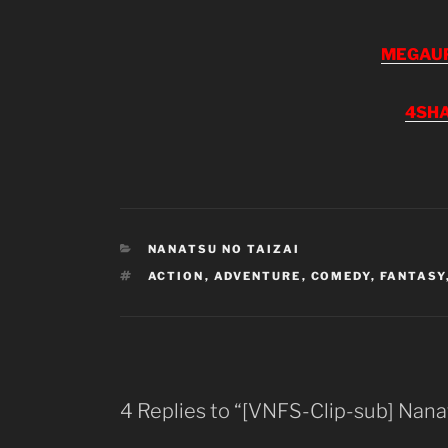
MEGAU
4SH
CATEGORIES
NANATSU NO TAIZAI
TAGS
ACTION
,
ADVENTURE
,
COMEDY
,
FANTASY
4 Replies to “[VNFS-Clip-sub] Nana