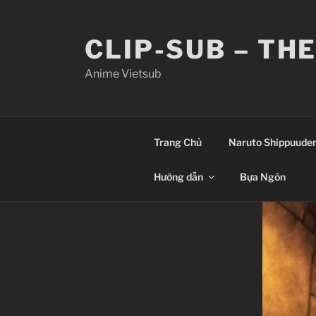
Skip
to
CLIP-SUB – TH
content
Anime Vietsub
Trang Chủ
Naruto Shippuude
Hướng dẫn
Bựa Ngôn