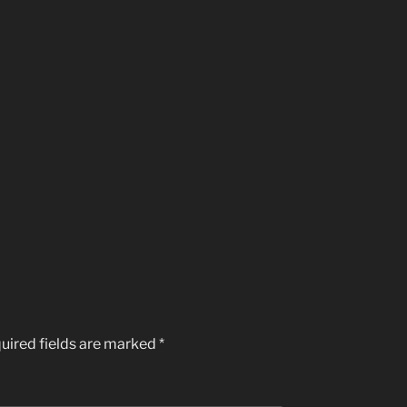
uired fields are marked
*