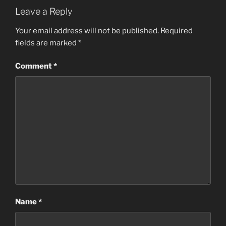
Leave a Reply
Your email address will not be published.
Required
fields are marked
*
Comment
*
Name
*