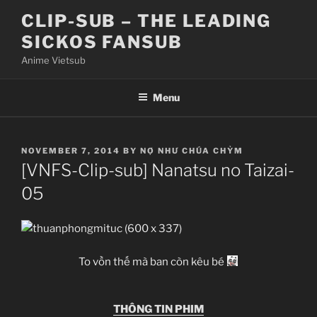
Skip
CLIP-SUB – THE LEADING
to
SICKOS FANSUB
content
Anime Vietsub
Menu
POSTED
NOVEMBER 7, 2014
BY
NỢ NHƯ CHÚA CHỶM
ON
[VNFS-Clip-sub] Nanatsu no Taizai-
05
To vồn thế mà ban còn kêu bé
THÔNG TIN PHIM