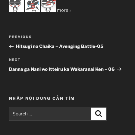
more »
Post
Previous
PREVIOUS
navigation
Post
Hitsugi no Chaika – Avenging Battle-05
Next
NEXT
Post
Danna ga Nani wo Itteiru ka Wakaranai Ken – 06
NHẬP NỘI DUNG CẦN TÌM
Search
Search
for: