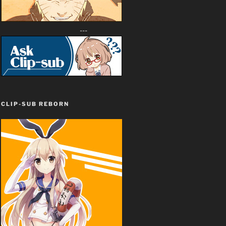
---
CLIP-SUB REBORN