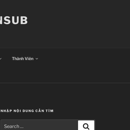
ANSUB
Thành Viên
NHẬP NỘI DUNG CẦN TÌM
Search
Search
for: