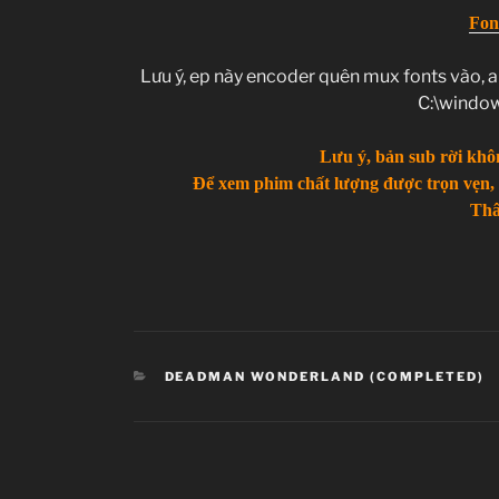
Fon
Lưu ý, ep này encoder quên mux fonts vào, a
C:\windo
Lưu ý, bản sub rời khôn
Để xem phim chất lượng được trọn vẹn,
Th
CATEGORIES
DEADMAN WONDERLAND (COMPLETED)