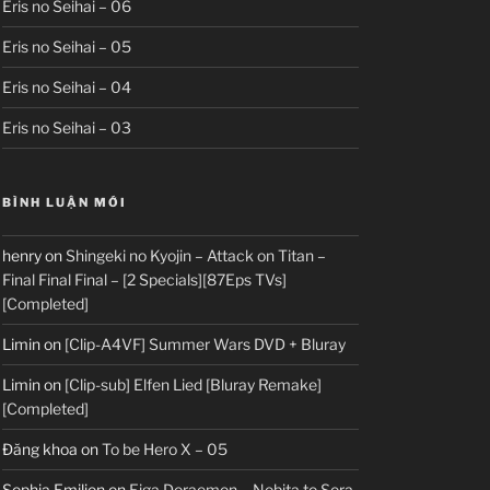
Eris no Seihai – 06
Eris no Seihai – 05
Eris no Seihai – 04
Eris no Seihai – 03
BÌNH LUẬN MỚI
henry
on
Shingeki no Kyojin – Attack on Titan –
Final Final Final – [2 Specials][87Eps TVs]
[Completed]
Limin
on
[Clip-A4VF] Summer Wars DVD + Bluray
Limin
on
[Clip-sub] Elfen Lied [Bluray Remake]
[Completed]
Đăng khoa
on
To be Hero X – 05
Sophia Emilion
on
Eiga Doraemon – Nobita to Sora