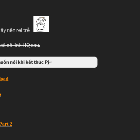
ày nên rel trễ~
 sẽ có link HQ sau.
muốn nói khi kết thúc Pj~
load
s
Part 2