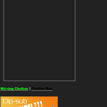
Mở rộng Chatbox
||
Chatbox Đen