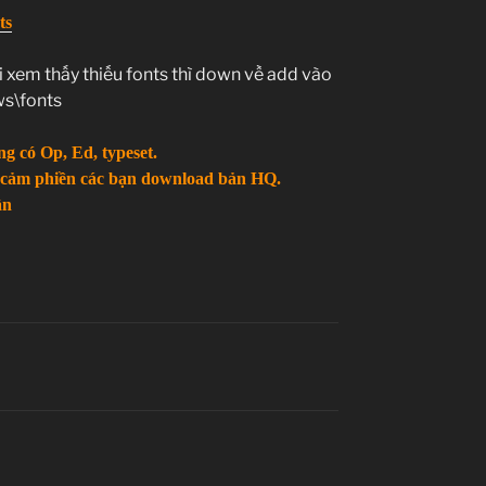
ts
i xem thấy thiếu fonts thì down về add vào
ws\fonts
g có Op, Ed, typeset.
 cảm phiền các bạn download bản HQ.
ân