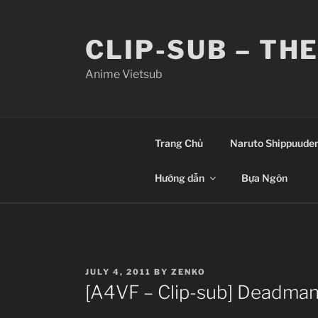
Skip
to
CLIP-SUB – TH
content
Anime Vietsub
Trang Chủ
Naruto Shippuude
Hướng dẫn
Bựa Ngôn
POSTED
JULY 4, 2011
BY
ZENKO
ON
[A4VF – Clip-sub] Deadma