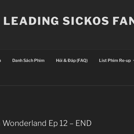
E LEADING SICKOS F
n
Danh Sách Phim
Hỏi & Đáp (FAQ)
List Phim Re-up
n Wonderland Ep 12 – END