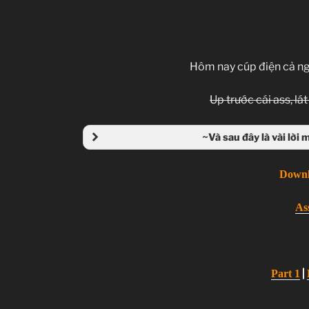
Hôm nay cúp điện cả ng
Up trước cái ass, lát
~Và sau đây là vài lời 
Down
As
|
Part 1