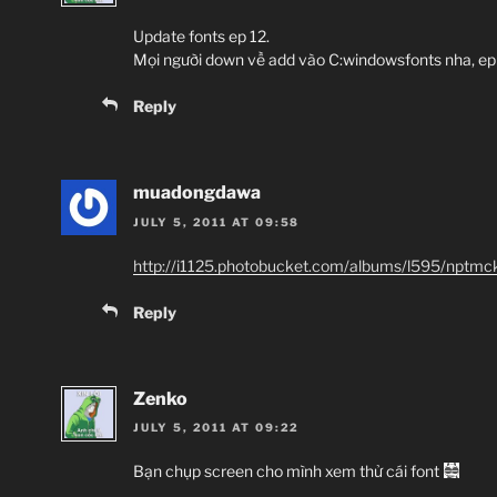
Update fonts ep 12.
Mọi người down về add vào C:windowsfonts nha, ep 
Reply
muadongdawa
JULY 5, 2011 AT 09:58
http://i1125.photobucket.com/albums/l595/nptmckl
Reply
Zenko
JULY 5, 2011 AT 09:22
Bạn chụp screen cho mình xem thử cái font