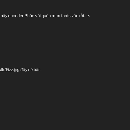
này encoder Phúc vòi quên mux fonts vào rồi. :-<
k/Fizz.jpg
đây nè bác.