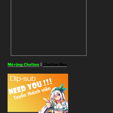
Mở rộng Chatbox
||
Chatbox Đen