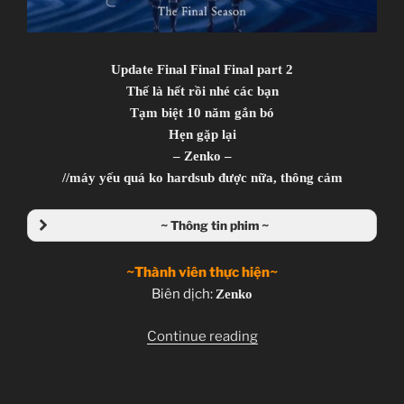
Update Final Final Final part 2
Thế là hết rồi nhé các bạn
Tạm biệt 10 năm gắn bó
Hẹn gặp lại
– Zenko –
//máy yếu quá ko hardsub được nữa, thông cảm
~ Thông tin phim ~
~Thành viên thực hiện~
Biên dịch:
Zenko
“Shingeki
Continue reading
no
Kyojin
–