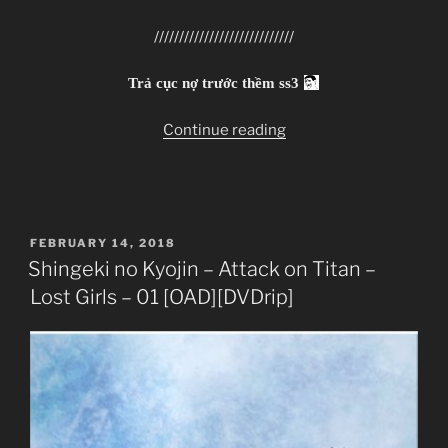
////////////////////////////
Trả cục nợ trước thềm ss3
“Shingeki
Continue reading
no
Kyojin
–
Attack
POSTED
FEBRUARY 14, 2018
on
ON
Shingeki no Kyojin – Attack on Titan –
Titan
Lost Girls – 01 [OAD][DVDrip]
–
Lost
Girls
–
02
[OAD]
[WEBrip]”