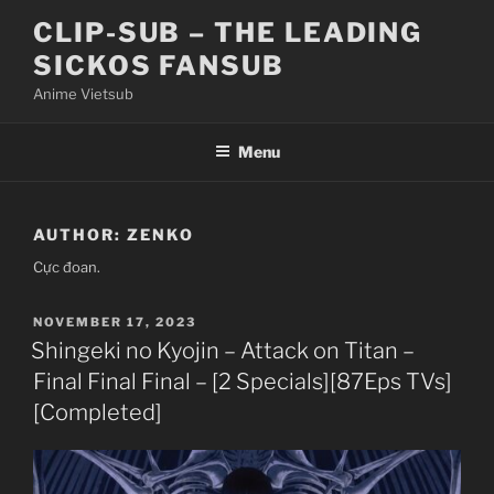
Skip
CLIP-SUB – THE LEADING
to
SICKOS FANSUB
content
Anime Vietsub
Menu
AUTHOR:
ZENKO
Cực đoan.
POSTED
NOVEMBER 17, 2023
ON
Shingeki no Kyojin – Attack on Titan –
Final Final Final – [2 Specials][87Eps TVs]
[Completed]