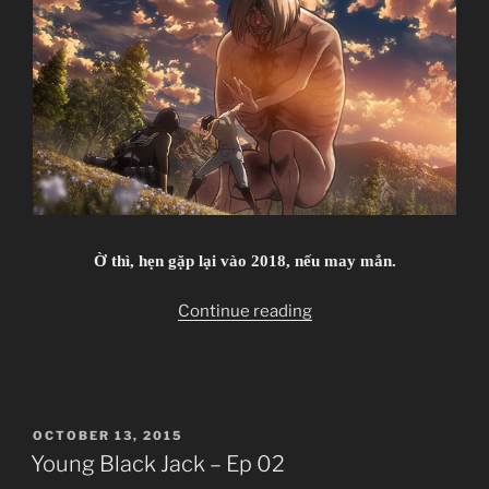
Ờ thì, hẹn gặp lại vào 2018, nếu may mắn.
“Shingeki
Continue reading
no
Kyojin
–
Attack
POSTED
OCTOBER 13, 2015
on
ON
Young Black Jack – Ep 02
Titan