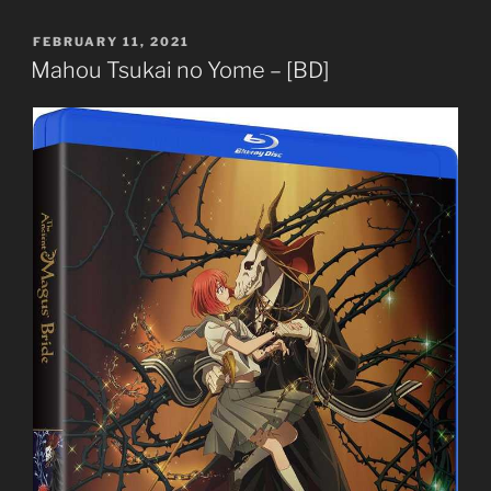
Attack
POSTED
FEBRUARY 11, 2021
on
ON
Mahou Tsukai no Yome – [BD]
Titan
–
Final
Final
Final
–
[2
Specials]
[87Eps
TVs]
[Completed]”
Shingeki no Kyojin: The Final Season
Attack on Titan: The Final Season
進撃の巨人: The Final Season
TVs