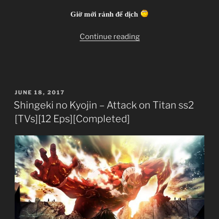
Giờ mới rảnh để dịch
“Shingeki
Continue reading
no
Kyojin
–
Attack
POSTED
JUNE 18, 2017
on
ON
Shingeki no Kyojin – Attack on Titan ss2
Titan
[TVs][12 Eps][Completed]
–
Lost
Girls
–
01
[OAD]
[DVDrip]”