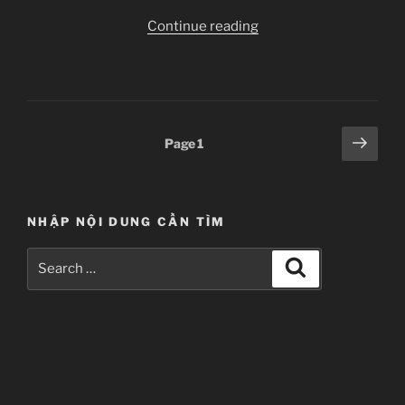
“Young
Continue reading
Black
Jack
–
Ep
02”
Posts
Next
Page
1
page
pagination
NHẬP NỘI DUNG CẦN TÌM
Search
Search
for: