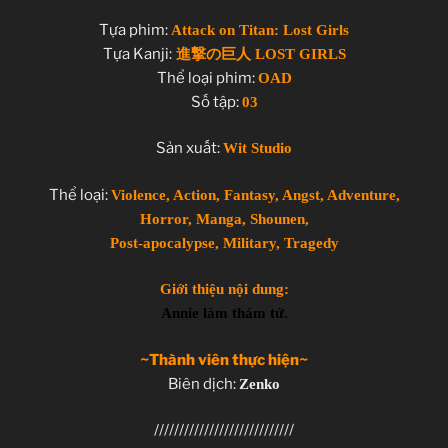
Tựa phim:
Attack on Titan: Lost Girls
Tựa Kanji:
進撃の巨人 LOST GIRLS
Thể loại phim:
OAD
Số tập:
03
Sản xuất:
Wit Studio
Thể loại:
Violence, Action, Fantasy, Angst, Adventure,
Horror, Manga, Shounen,
Post-apocalypse, Military, Tragedy
Giới thiệu nội dung:
Annie làm thám tử.
~Thành viên thực hiện~
Biên dịch:
Zenko
////////////////////////////