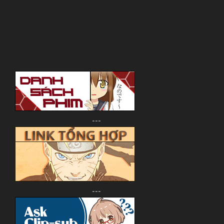
Ở trên đấy
đọc được thì khỏi cần xem sub làm gì nên
miễn đê
phim chiếu trên tv nên gọi là tvs
12
02.09.2015 đến ??
Tezuka Productions
---
Manga, Shounen, Drama
~Thành viên thực hiện~
Hòn Cung
(Hay còn gọi là Hòn Dái)
một vị chúa
---
Giới thiệu nội dung:
(Dĩ nhiên là sau chym)