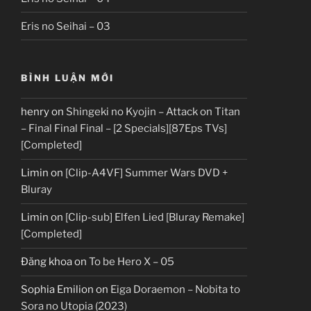
Eris no Seihai – 03
BÌNH LUẬN MỚI
henry
on
Shingeki no Kyojin – Attack on Titan
– Final Final Final – [2 Specials][87Eps TVs]
[Completed]
Limin
on
[Clip-A4VF] Summer Wars DVD +
Bluray
Limin
on
[Clip-sub] Elfen Lied [Bluray Remake]
[Completed]
Đăng khoa
on
To be Hero X – 05
Sophia Emilion
on
Eiga Doraemon – Nobita to
Sora no Utopia (2023)