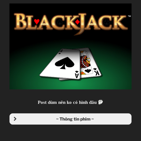
ss2
[TVs]
[12
Eps]
[Completed]”
Post dùm nên ko có hình đâu
~ Thông tin phim ~