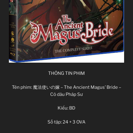
??
MAPPA
Violence, Action, Fantasy, Angst, Adventure,
Horror, Manga, Shounen,
Post-apocalypse, Military, Tragedy
Giới thiệu nội dung:
Khổng Lồ Tiến Công ss cuối
THÔNG TIN PHIM
Tên phim: 魔法使いの嫁 – The Ancient Magus’ Bride –
Cô dâu Pháp Sư
Kiểu: BD
Số tập: 24 + 3 OVA