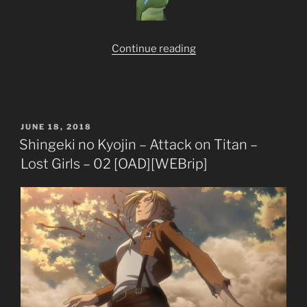
“Shingeki
Continue reading
no
Kyojin
–
Attack
POSTED
JUNE 18, 2018
on
ON
Shingeki no Kyojin – Attack on Titan –
Titan
Lost Girls – 02 [OAD][WEBrip]
ss3
–
720p
–
[TVs]
[12+10
Eps]
[Completed]”