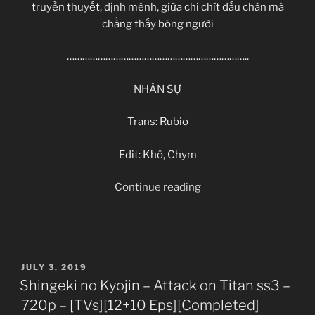
truyền thuyết, định mệnh, giữa chi chít dấu chân mà
chẳng thấy bóng người
……………………………………………………………..
NHÂN SỰ
Trans: Rubio
Edit: Khô, Chym
“Mahou
Continue reading
Tsukai
no
Yome
–
POSTED
JULY 3, 2019
[BD]”
ON
Shingeki no Kyojin – Attack on Titan ss3 –
720p – [TVs][12+10 Eps][Completed]