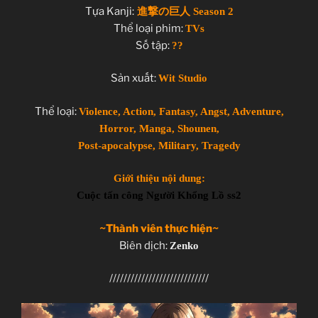
Tựa Kanji:
進撃の巨人 Season 2
Thể loại phim:
TVs
Số tập:
??
Sản xuất:
Wit Studio
Thể loại:
Violence, Action, Fantasy, Angst, Adventure,
Horror, Manga, Shounen,
Post-apocalypse, Military, Tragedy
Giới thiệu nội dung:
Cuộc tấn công Người Khổng Lồ ss2
~Thành viên thực hiện~
Biên dịch:
Zenko
////////////////////////////