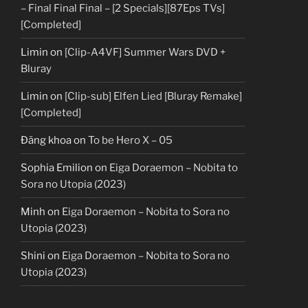
– Final Final Final – [2 Specials][87Eps TVs]
[Completed]
Limin
on
[Clip-A4VF] Summer Wars DVD +
Bluray
Limin
on
[Clip-sub] Elfen Lied [Bluray Remake]
[Completed]
Đăng khoa
on
To be Hero X – 05
Sophia Emilion
on
Eiga Doraemon – Nobita to
Sora no Utopia (2023)
Minh
on
Eiga Doraemon – Nobita to Sora no
Utopia (2023)
Shini
on
Eiga Doraemon – Nobita to Sora no
Utopia (2023)