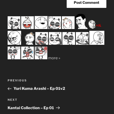
more »
Post
Previous
PREVIOUS
navigation
Post
Yuri Kuma Arashi – Ep 01v2
Next
NEXT
Post
Kantai Collection – Ep 01