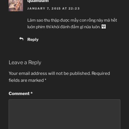
quandum
JANUARY 7, 2015 AT 22:23
Làm sao thu thập được mấy con rồng này mà hết
luôn phim thì khỏi đánh đấm gì nữa luôn.
Akatsuki no Yona
暁のヨナ
Reply
The girl standing in the blush of
dawn
Yona trong ánh bình minh
Chưa biết, TV Series
Leave a Reply
Romance, Fantasy, Adventure, Manga,
Your email address will not be published.
Required
Shoujo
fields are marked
*
28/09/2014 đến ?
Studio Pierrot
Comment
*
Giống như tựa đề, cô gái đứng giữa ánh
bình minh.