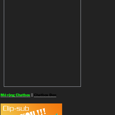
Mở rộng Chatbox
||
Chatbox Đen