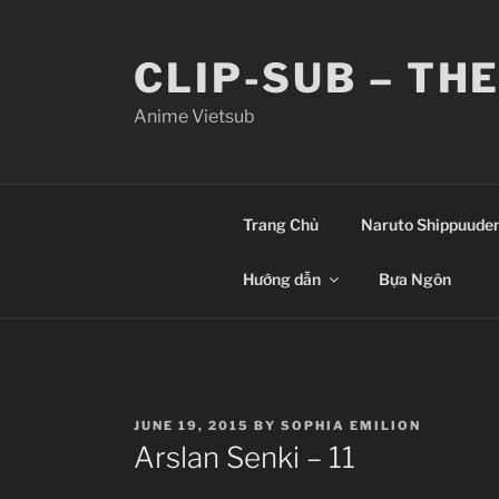
Skip
to
CLIP-SUB – TH
content
Anime Vietsub
Trang Chủ
Naruto Shippuude
Hướng dẫn
Bựa Ngôn
POSTED
JUNE 19, 2015
BY
SOPHIA EMILION
ON
Arslan Senki – 11