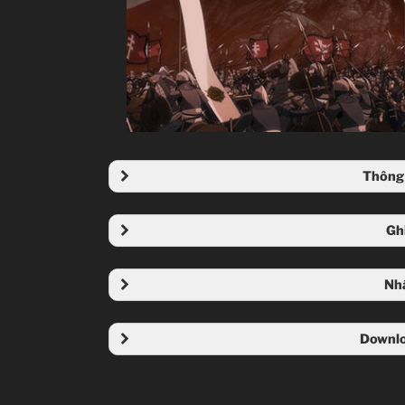
Thông 
Gh
Chức vị
Nh
Tôn giáo / tín ngưỡng
Downlo
Các đơn vị đo lường
Marzban: Tướng chỉ
chỉ sau Eran và vu
Đồ ăn