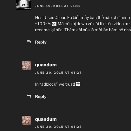
JUNE 19, 2015 AT 21:12
Host UsersCloud ko biết mấy bác thế nào chứ mình
~100k/s
Mà còn bị down về cái file tên video.mk
magp
rename lại nữa. Thêm cái nữa là mỗi lần bấm nó nhả
j
Reply
quandum
JUNE 20, 2015 AT 01:27
In “adblock” we trust!
Reply
quandum
JUNE 20, 2015 AT 01:28