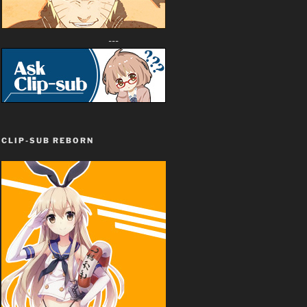
---
CLIP-SUB REBORN