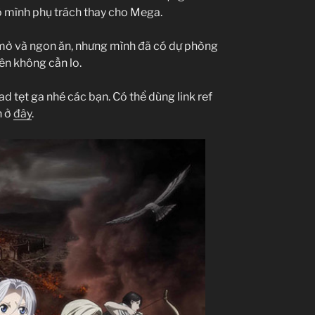
ộ mình phụ trách thay cho Mega.
 mở và ngon ăn, nhưng mình đã có dự phòng
ên không cần lo.
ad tẹt ga nhé các bạn. Có thể dùng link ref
h ở
đây
.