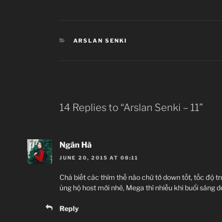
Sinh vật
Shergir: Thợ săn 
Vũ khí
chiến binh có khả 
CATEGORIES
ARSLAN SENKI
Linh tinh
Athanatoi: Lính 
wispuhran, wuzurg
14 Replies to “Arslan Senki – 11”
Lần lượt: Người t
tầ
Ngân Hà
sahrdaran: Có th
nhóm có
JUNE 20, 2015 AT 08:11
Chả biết các thím thế nào chứ tớ down tốt, tốc độ 
ủng hộ host mới nhé, Mega thì nhiều khi buổi sáng do
fr
Reply