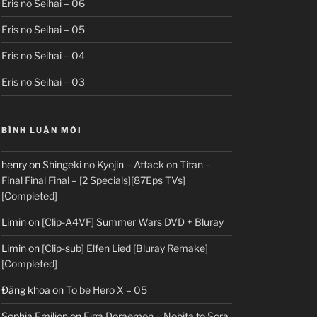
Eris no Seihai – 06
Eris no Seihai – 05
Eris no Seihai – 04
Eris no Seihai – 03
BÌNH LUẬN MỚI
henry
on
Shingeki no Kyojin – Attack on Titan –
Final Final Final – [2 Specials][87Eps TVs]
[Completed]
Limin
on
[Clip-A4VF] Summer Wars DVD + Bluray
Limin
on
[Clip-sub] Elfen Lied [Bluray Remake]
[Completed]
Đăng khoa
on
To be Hero X – 05
Sophia Emilion
on
Eiga Doraemon – Nobita to Sora