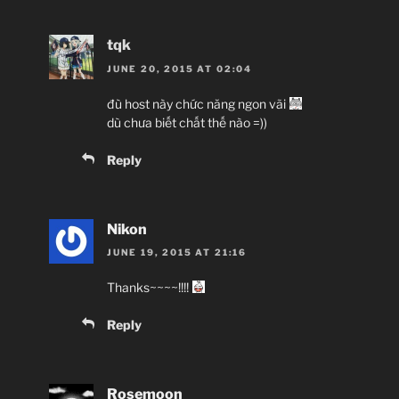
farsang, gaz, a
azhdahak: 
acinaces
kariz:
tqk
Yaldabaoth: Vị th
sha
oud
dinar, drachm
JUNE 20, 2015 AT 02:04
Mithra, Anahita, 
đù host này chức năng ngon vãi
cá
dù chưa biết chất thế nào =))
– Thần chiến t
pairi
Reply
Nikon
JUNE 19, 2015 AT 21:16
– Nữ thần may mắ
Thanks~~~~!!!!
Reply
Nakir, Azrael, S
Rosemoon