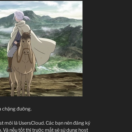
a chặng đường.
st mới là UsersCloud. Các bạn nên đăng ký
o. Và nếu tốt thì trước mắt sẽ sử dụng host