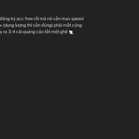
– Điềm báo tử thần.
– Điềm báo số mệnh.
 đăng ký acc free rồi mà nó vẫn max speed
v (dung lượng thì vẫn đúng) phải mất công
at: Quan tư tế tối cao của Pars.
y ra 3-4 cái quảng cáo tắt mệt ghê
inn: Linh hồn (mang thần tính).
kahina: nữ tư tế.