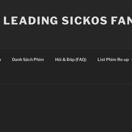
E LEADING SICKOS F
n
Danh Sách Phim
Hỏi & Đáp (FAQ)
List Phim Re-up