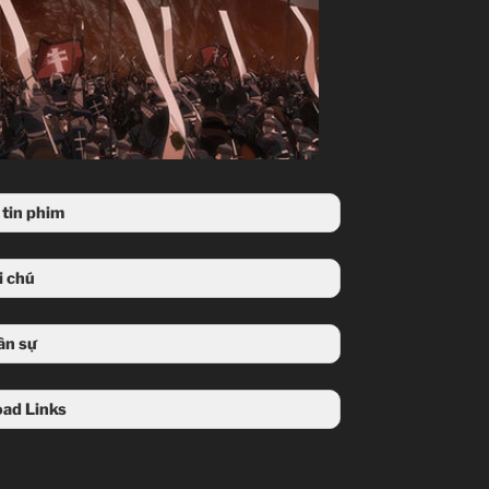
tin phim
i chú
Eran: Tướng lĩnh tiều Pars.
ân sự
Shah: Vua của Pars.
ad Links
 huy 1 vạn kị binh, chức vụ quân đội cao nhất
a, mở đầu truyện chỉ có 12 người có chức danh
này.