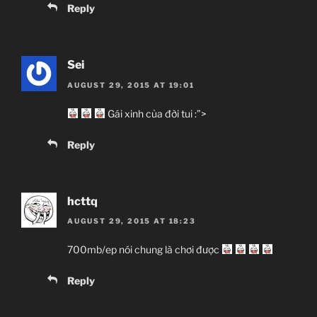
Reply
– Thần chiến thắng.
– Nữ thần may mắn và sắc đẹp. Thần hộ mệnh cho
những thiếu nữ.
Sei
Nakir, Azrael, Sorush: Các thiên thần trong thần thoại
AUGUST 29, 2015 AT 19:01
Pars:
Gái xinh của đời tui :”>
– Phán xét của cái chết.
Reply
– Điềm báo tử thần.
– Điềm báo số mệnh.
hcttq
magpat: Quan tư tế tối cao của Pars.
AUGUST 29, 2015 AT 18:23
jinn: Linh hồn (mang thần tính).
700mb/ep nói chung là chơi được
kahina: nữ tư tế.
Reply