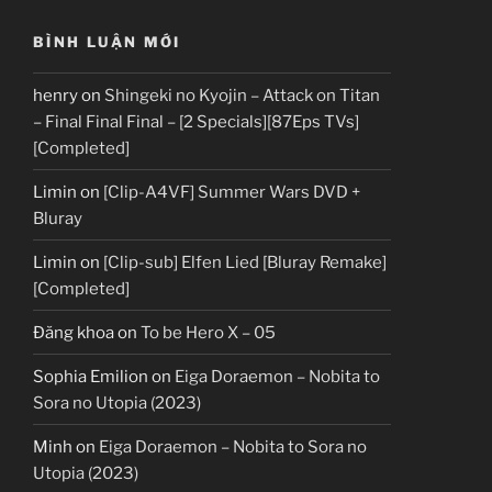
BÌNH LUẬN MỚI
henry
on
Shingeki no Kyojin – Attack on Titan
– Final Final Final – [2 Specials][87Eps TVs]
[Completed]
Limin
on
[Clip-A4VF] Summer Wars DVD +
Bluray
Limin
on
[Clip-sub] Elfen Lied [Bluray Remake]
[Completed]
Đăng khoa
on
To be Hero X – 05
Sophia Emilion
on
Eiga Doraemon – Nobita to
Sora no Utopia (2023)
Minh
on
Eiga Doraemon – Nobita to Sora no
Utopia (2023)