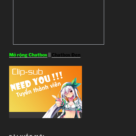
Mở rộng Chatbox
||
Chatbox Đen