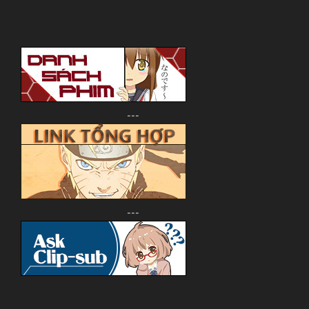
---
---