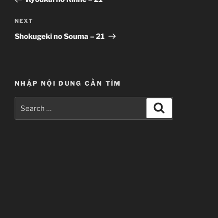
Next
NEXT
Post
Shokugeki no Souma – 21
NHẬP NỘI DUNG CẦN TÌM
Search
Search
for: