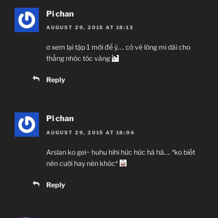
Pi chan
AUGUST 29, 2015 AT 18:13
ơ xem lại tập 1 mới để ý…. có vẽ lông mi dài cho
thằng nhóc tóc vàng
Reply
Pi chan
AUGUST 29, 2015 AT 18:04
Arslan ko gei~ huhu hihi hức hức há há…. *ko biết
nên cười hay nên khóc*
Reply