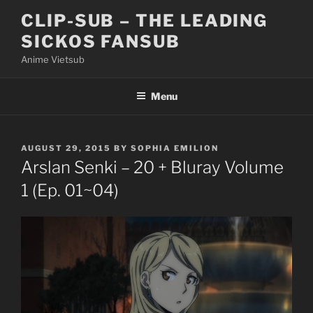
Skip
CLIP-SUB – THE LEADING
to
SICKOS FANSUB
content
Anime Vietsub
Menu
POSTED
AUGUST 29, 2015
BY
SOPHIA EMILION
ON
Arslan Senki – 20 + Bluray Volume
1 (Ep. 01~04)