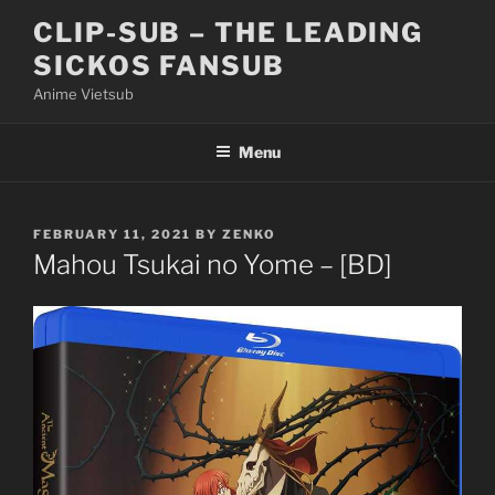
Skip
CLIP-SUB – THE LEADING
to
SICKOS FANSUB
content
Anime Vietsub
Menu
POSTED
FEBRUARY 11, 2021
BY
ZENKO
ON
Mahou Tsukai no Yome – [BD]