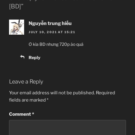
[BD]”
Nguyễn trung hiếu
JULY 10, 2021 AT 15:21
Ơ kìa BD nhưng 720p ảo quá
Reply
Leave a Reply
Your email address will not be published.
Required
fields are marked
*
Comment
*