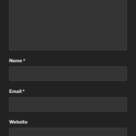
Name
*
Email
*
Website