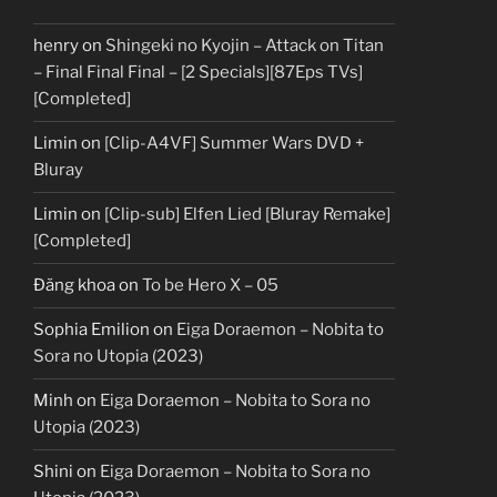
henry
on
Shingeki no Kyojin – Attack on Titan
– Final Final Final – [2 Specials][87Eps TVs]
[Completed]
Limin
on
[Clip-A4VF] Summer Wars DVD +
Bluray
Limin
on
[Clip-sub] Elfen Lied [Bluray Remake]
[Completed]
Đăng khoa
on
To be Hero X – 05
Sophia Emilion
on
Eiga Doraemon – Nobita to
Sora no Utopia (2023)
Minh
on
Eiga Doraemon – Nobita to Sora no
Utopia (2023)
Shini
on
Eiga Doraemon – Nobita to Sora no