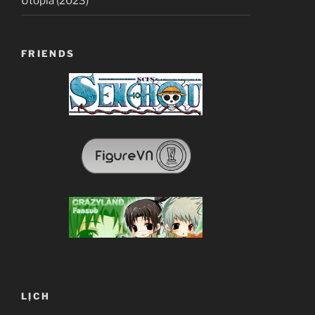
Utopia (2023)
FRIENDS
LỊCH