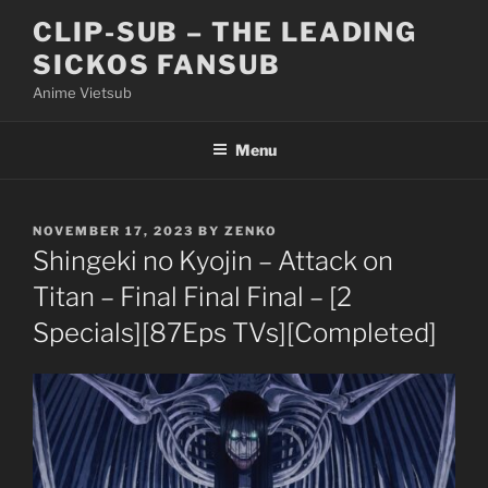
Skip
CLIP-SUB – THE LEADING
to
SICKOS FANSUB
content
Anime Vietsub
Menu
POSTED
NOVEMBER 17, 2023
BY
ZENKO
ON
Shingeki no Kyojin – Attack on
Titan – Final Final Final – [2
Specials][87Eps TVs][Completed]