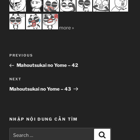
more »
Post
Previous
PREVIOUS
navigation
Post
Mahoutsukai no Yome – 42
Next
NEXT
Post
Mahoutsukai no Yome – 43
NHẬP NỘI DUNG CẦN TÌM
Search
Search
for: