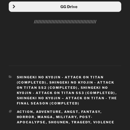
GG Drive
Folder Mega Final Final Final Specials
Folder GG Drive
///////////////////////////////////////////
Folder GG Drive Final Final Final Specials
CATEGORIES
SHINGEKI NO KYOJIN - ATTACK ON TITAN
(COMPLETED)
,
SHINGEKI NO KYOJIN - ATTACK
Shingeki no Kyojin: The Final Season
ON TITAN SS2 (COMPLETED)
,
SHINGEKI NO
KYOJIN - ATTACK ON TITAN SS3 (COMPLETED)
,
Attack on Titan: The Final Season
SHINGEKI NO KYOJIN – ATTACK ON TITAN - THE
進撃の巨人: The Final Season
FINAL SEASON (COMPLETED)
TVs
TAGS
ACTION
,
ADVENTURE
,
ANGST
,
FANTASY
,
??
HORROR
,
MANGA
,
MILITARY
,
POST-
APOCALYPSE
,
SHOUNEN
,
TRAGEDY
,
VIOLENCE
MAPPA