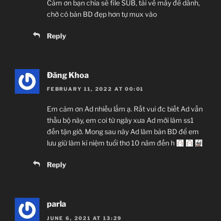
Cảm ơn bạn chia sẽ file SUB, tải về máy để dành,
chờ có bản BD đẹp hơn tự mux vào
Reply
Đăng Khoa
FEBRUARY 11, 2022 AT 00:01
Em cảm ơn Ad nhiều lắm ạ. Rất vui đc biết Ad vẫn
thầu bộ này, em coi từ ngày xưa Ad mới làm ss1
đến tận giờ. Mong sau này Ad làm bản BD để em
lưu giữ làm kỉ niệm tuổi thơ 10 năm đến h
Reply
parla
JUNE 6, 2021 AT 13:29