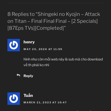
Violence, Action, Fantasy, Angst, Adventure,
8 Replies to “Shingeki no Kyojin – Attack
Horror, Manga, Shounen,
on Titan – Final Final Final – [2 Specials]
Post-apocalypse, Military, Tragedy
[87Eps TVs][Completed]”
Giới thiệu nội dung:
Khổng Lồ Tiến Công ss cuối
henry
MAY 25, 2026 AT 11:59
hình như còn mỗi web này là sub mà cho download
về th phải ko nhỉ
Reply
Tuấn
MARCH 21, 2023 AT 10:47