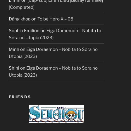
Limin
on
[Clip-sub] Elfen Lied [Bluray Remake]
[Completed]
Đăng khoa
on
To be Hero X – 05
Sophia Emilion
on
Eiga Doraemon – Nobita to
Sora no Utopia (2023)
Minh
on
Eiga Doraemon – Nobita to Sora no
Utopia (2023)
Shini
on
Eiga Doraemon – Nobita to Sora no
Utopia (2023)
FRIENDS