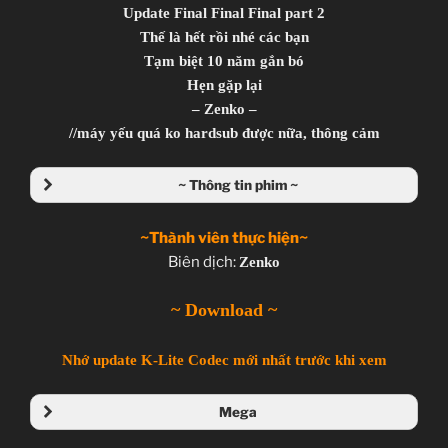
Update Final Final Final part 2
Thế là hết rồi nhé các bạn
Tạm biệt 10 năm gắn bó
Hẹn gặp lại
– Zenko –
//máy yếu quá ko hardsub được nữa, thông cảm
~ Thông tin phim ~
~Thành viên thực hiện~
Biên dịch:
Zenko
~ Download ~
Nhớ update K-Lite Codec mới nhất trước khi xem
Mega
Folder Mega