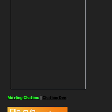
Mở rộng Chatbox
||
Chatbox Đen