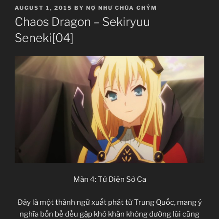
POSTED
AUGUST 1, 2015
BY
NỢ NHƯ CHÚA CHỶM
ON
Chaos Dragon – Sekiryuu
Seneki[04]
Màn 4: Tứ Diện Sở Ca
Đây là một thành ngữ xuất phát từ Trung Quốc, mang ý
nghĩa bốn bề đều gặp khó khăn không đường lùi cũng