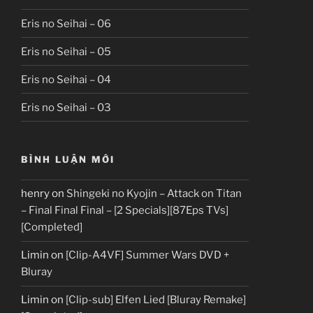
Eris no Seihai – 06
Eris no Seihai – 05
Eris no Seihai – 04
Eris no Seihai – 03
BÌNH LUẬN MỚI
henry
on
Shingeki no Kyojin – Attack on Titan
– Final Final Final – [2 Specials][87Eps TVs]
[Completed]
Limin
on
[Clip-A4VF] Summer Wars DVD +
Bluray
Limin
on
[Clip-sub] Elfen Lied [Bluray Remake]