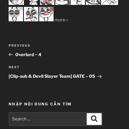
more »
Post
Previous
PREVIOUS
navigation
Post
Overlord ~ 4
Next
NEXT
Post
[Clip-sub & Devil Slayer Team] GATE – 05
NHẬP NỘI DUNG CẦN TÌM
Search
Search
for: