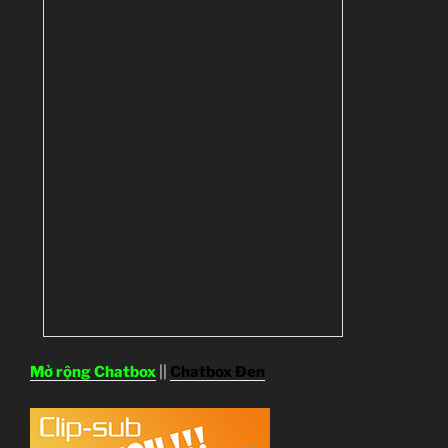
Mở rộng Chatbox
||
Chatbox Đen