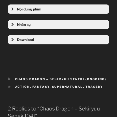
Nội dung phim
Nhân sự
Download
Mega
4share.vn
CATEGORIES
CHAOS DRAGON – SEKIRYUU SENEKI (ONGOING)
TAGS
ACTION
,
FANTASY
,
SUPERNATURAL
,
TRAGEDY
2 Replies to “Chaos Dragon – Sekiryuu
Seneki[04]”