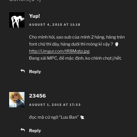
Tên phim:
Yup!
Tên tiếng Nhật:
AUGUST 4, 2015 AT 11:18
Tên tiếng Việt:
Cho mình hỏi, sao sub của mình 2 hàng, hàng trên
Số tập:
font chữ thì dày, hàng dưới thì mỏng kì vậy ?
Thể loại:
Tragedy,
http://i.imgur.com/tR8Mqtp.jpg
Ngày phát hành:
Đang xài MPC, để mặc định, ko chỉnh chọt j hết.
Hãng sản xuất:
Reply
23456
AUGUST 1, 2015 AT 17:33
đọc mà cứ ngỡ “Lưu Ban”
Reply