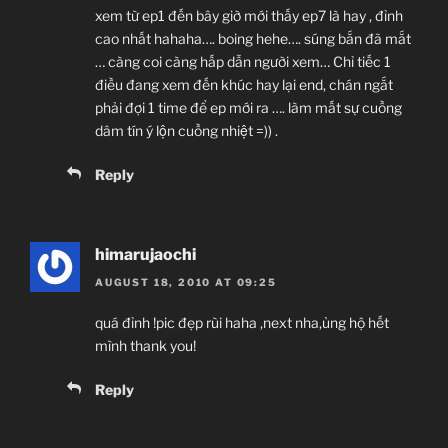
xem từ ep1 đến bây giờ mới thấy ep7 là hay , đỉnh
cao nhất hahaha…. boing hehe…. súng bắn đã mắt
… càng coi càng hấp dẫn người xem… Chỉ tiếc 1
điều đang xem đến khúc hay lại end, chán ngắt
phải đợi 1 time để ep mới ra …. làm mất sự cuồng
dâm tín ý lộn cuồng nhiệt =)) .
Reply
himarujaochi
AUGUST 18, 2010 AT 09:25
quá đỉnh !pic đẹp rùi haha ,next nha,ủng hộ hết
mình thank you!
Reply