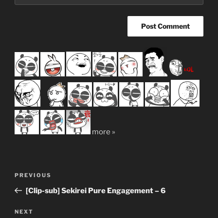
more »
Post
Previous
PREVIOUS
navigation
Post
[Clip-sub] Sekirei Pure Engagement – 6
Next
NEXT