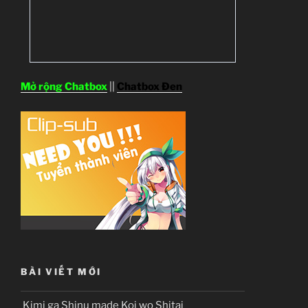
Mở rộng Chatbox
||
Chatbox Đen
BÀI VIẾT MỚI
Kimi ga Shinu made Koi wo Shitai