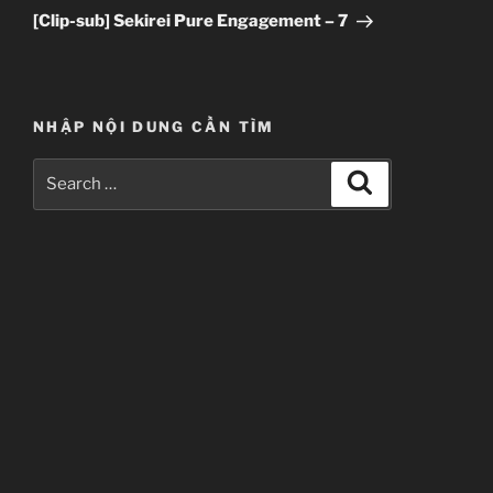
Post
[Clip-sub] Sekirei Pure Engagement – 7
NHẬP NỘI DUNG CẦN TÌM
Search
Search
for: