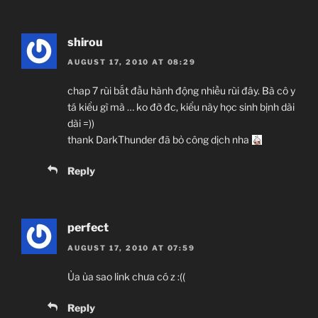
shirou
AUGUST 17, 2010 AT 08:29
chap 7 rùi bắt đầu hành động nhiều rùi đây. Bà cô y
tá kiểu gì mà … ko đỡ đc, kiểu này học sinh bịnh dài
dài =))
thank DarkThunder đã bỏ công dịch nha
Reply
perfect
AUGUST 17, 2010 AT 07:59
Ủa ủa sao link chưa có z :((
Reply