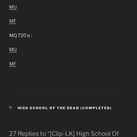
MU
MF
MQ 720 p :
MU
MF
CATEGORIES
HIGH SCHOOL OF THE DEAD (COMPLETED)
27 Replies to “[Clip-LK] High School Of