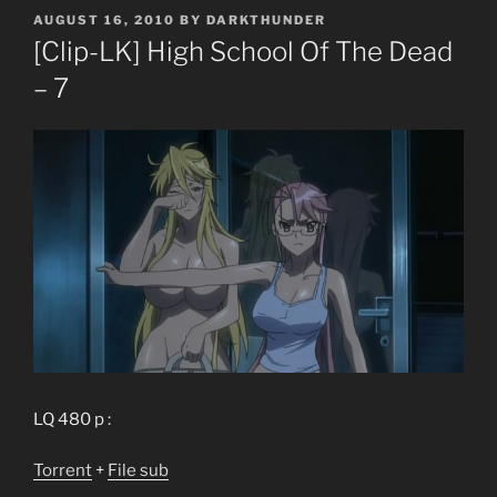
POSTED
AUGUST 16, 2010
BY
DARKTHUNDER
ON
[Clip-LK] High School Of The Dead
– 7
LQ 480 p :
Torrent
+
File sub