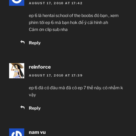
AUGUST 17, 2010 AT 17:42
ep 6 là hentai school of the boobs đó bạn , xem
phim tới ep 6 mà bạn hok để ý cái hình ah
Cám ơn clip sub nha
Reply
reinforce
AUGUST 17, 2010 AT 17:39
ep 6 đã có đâu mà đã có ep 7 thế này. có nhầm k
vậy
Reply
nam vu