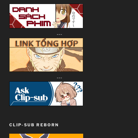
---
---
CLIP-SUB REBORN