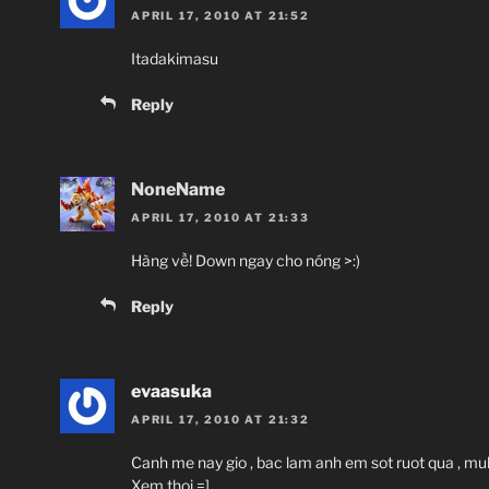
APRIL 17, 2010 AT 21:52
Itadakimasu
Reply
NoneName
APRIL 17, 2010 AT 21:33
Hàng về! Down ngay cho nóng >:)
Reply
evaasuka
APRIL 17, 2010 AT 21:32
Canh me nay gio , bac lam anh em sot ruot qua , mu
Xem thoi =]