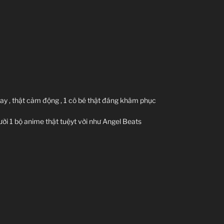
y , thật cảm động , 1 cô bé thật đáng khâm phục
ời 1 bộ anime thật tuệyt vời như Angel Beats