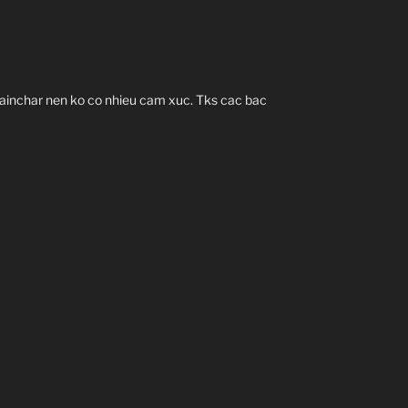
 mainchar nen ko co nhieu cam xuc. Tks cac bac