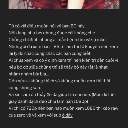
Tớ có vài điều muốn nói về bản BD này.
Nội dung như tvs nhưng được cái không che.
Chống chỉ định những ai mắc bệnh tim và sợ máu.
Những ai đã xem bản TVS tớ làm thì tớ khuyên nên xem
lại lý do chắc cũng chắc các bạn cũng biết.
Ai chưa xem và có ý định xem thì nên kiên trì đến cuối vì
nếu bỏ dở giữa chừng thì sẽ thấy bộ này rất là nhạt
nhàm nhảm bla bla…
Còn nếu ai không thích và không muốn xem thì thôi
cũng không sao.
Và xin cảm ơn thầy Xê đã giúp trò encode.
(Mặc dù lười
giãy đành đạch đéo chịu làm bản 1080p)
Vì chỉ có 720p nên bạn nào muốn xem 1080 thì kéo raw
của zero về và xem với sub
ở đây