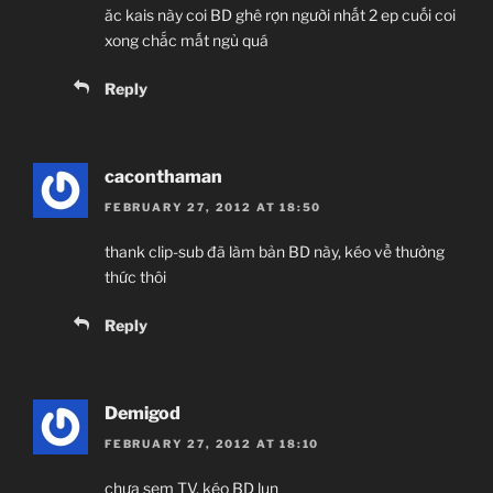
ăc kais này coi BD ghê rợn người nhất 2 ep cuối coi
xong chắc mất ngủ quá
Reply
caconthaman
FEBRUARY 27, 2012 AT 18:50
thank clip-sub đã làm bản BD này, kéo về thưởng
thức thôi
Reply
Demigod
FEBRUARY 27, 2012 AT 18:10
chưa sem TV, kéo BD lun