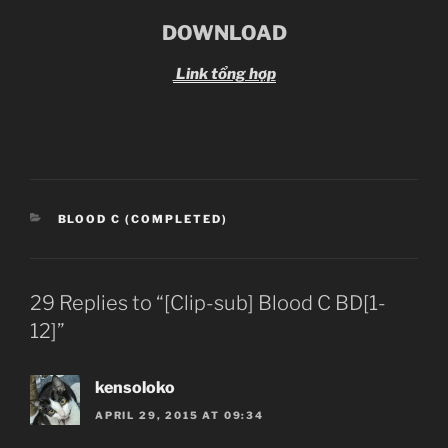
DOWNLOAD
Link tổng hợp
CATEGORIES
BLOOD C (COMPLETED)
29 Replies to “[Clip-sub] Blood C BD[1-
12]”
kensoloko
APRIL 29, 2015 AT 09:34