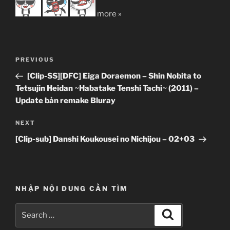
more »
Post
Previous
PREVIOUS
navigation
Post
[Clip-SS][DFC] Eiga Doraemon – Shin Nobita to
Tetsujin Heidan ~Habatake Tenshi Tachi~ (2011) –
Update bản remake Bluray
Next
NEXT
Post
[Clip-sub] Danshi Koukousei no Nichijou – 02+03
NHẬP NỘI DUNG CẦN TÌM
Search
Search
for: