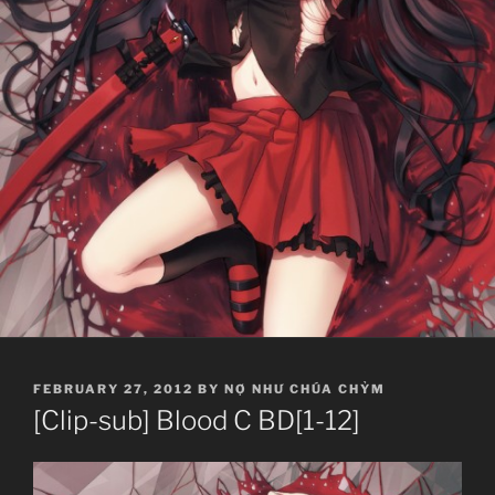
POSTED
FEBRUARY 27, 2012
BY
NỢ NHƯ CHÚA CHỶM
ON
[Clip-sub] Blood C BD[1-12]