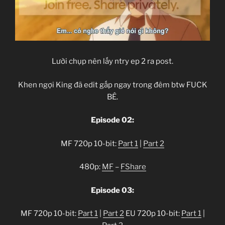
Lười chụp nên lấy ntry ep 2 ra post.
Khen ngợi King đã edit gấp ngay trong đêm btw FUCK
BÊ.
Episode 02:
MF 720p 10-bit:
Part 1
|
Part 2
480p:
MF
–
FShare
Episode 03:
MF 720p 10-bit:
Part 1
|
Part 2
EU 720p 10-bit:
Part 1
|