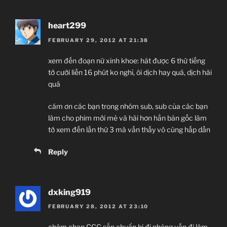
heart299
FEBRUARY 29, 2012 AT 21:38
xem đến đoạn nữ xinh khoe: hát được 6 thứ tiếng
tớ cười liền 16 phút ko nghỉ, ôi dịch hay quá, dịch hài
quá
cám ơn các bạn trong nhóm sub, sub của các bạn
làm cho phim mới mẻ và hài hơn hẳn bản gốc làm
tớ xem đến lần thứ 3 mà vẫn thấy vô cùng hấp dẫn
Reply
dxking919
FEBRUARY 28, 2012 AT 23:10
chậm chạp CCC sắp chuẩn bị đi phỏng vấn đi làm