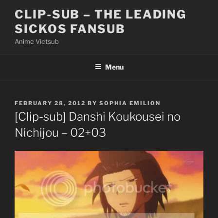
Skip
CLIP-SUB – THE LEADING
to
SICKOS FANSUB
content
Anime Vietsub
Menu
POSTED
FEBRUARY 28, 2012
BY
SOPHIA EMILION
ON
[Clip-sub] Danshi Koukousei no
Nichijou – 02+03