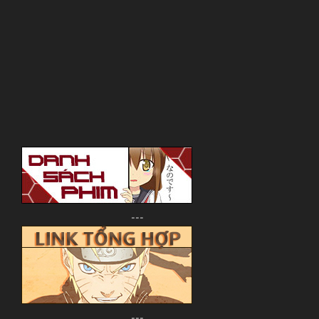
---
---