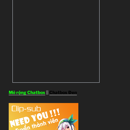
Mở rộng Chatbox
||
Chatbox Đen