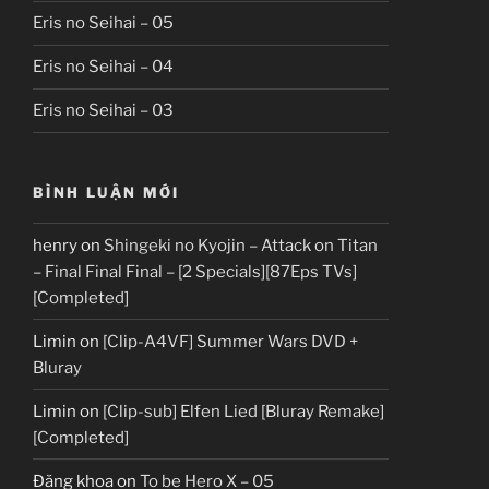
Eris no Seihai – 05
Eris no Seihai – 04
Eris no Seihai – 03
BÌNH LUẬN MỚI
henry
on
Shingeki no Kyojin – Attack on Titan
– Final Final Final – [2 Specials][87Eps TVs]
[Completed]
Limin
on
[Clip-A4VF] Summer Wars DVD +
Bluray
Limin
on
[Clip-sub] Elfen Lied [Bluray Remake]
[Completed]
Đăng khoa
on
To be Hero X – 05