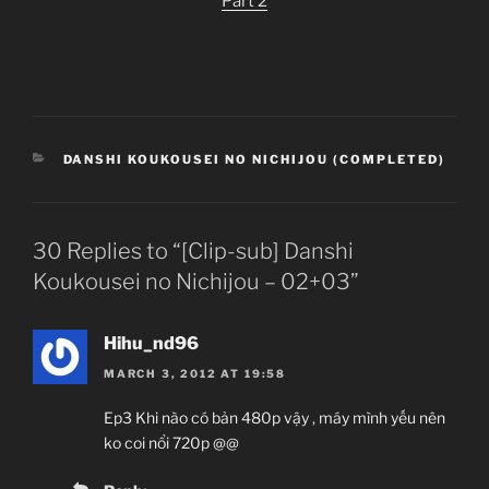
Part 2
CATEGORIES
DANSHI KOUKOUSEI NO NICHIJOU (COMPLETED)
30 Replies to “[Clip-sub] Danshi
Koukousei no Nichijou – 02+03”
Hihu_nd96
MARCH 3, 2012 AT 19:58
Ep3 Khi nào có bản 480p vậy , máy mình yếu nên
ko coi nổi 720p @@