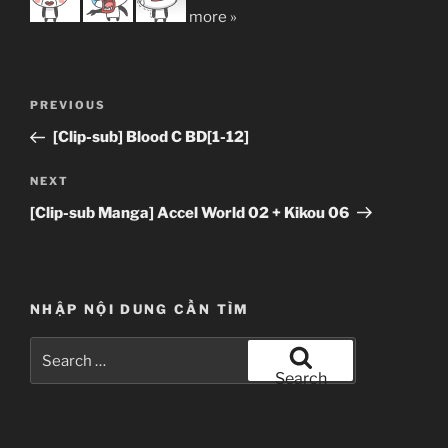
more »
Post
Previous
PREVIOUS
navigation
Post
[Clip-sub] Blood C BD[1-12]
Next
NEXT
Post
[Clip-sub Manga] Accel World 02 + Kikou 06
NHẬP NỘI DUNG CẦN TÌM
Search
for:
Search