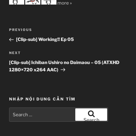
more »
Post
Previous
PREVIOUS
navigation
Post
[Clip-sub] Working!! Ep 05
Next
NEXT
Post
[Clip-sub] Ichiban Ushiro no Daimaou – 05 (ATXHD
1280×720 x264 AAC)
NHẬP NỘI DUNG CẦN TÌM
Search
for:
Search