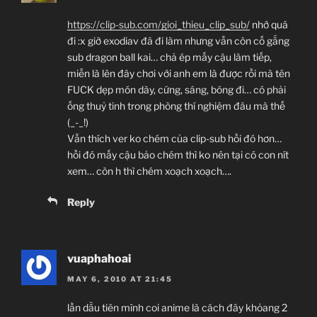
https://clip-sub.com/gioi_thieu_clip_sub/
nhớ quá
đi :x giờ exodiav đã đi làm nhưng vẫn còn cố gắng
sub dragon ball kai… chả ép mấy cậu làm tiếp,
miễn là lên đây chơi với anh em là được rồi mà tên
FUCK dẹp món dày, cứng, sáng, bóng đi… có phải
ống thuỷ tinh trong phòng thí nghiệm đâu mà thế
(_-_!)
Vẫn thích ver ko chém của clip-sub hồi đó hơn…
hồi đó mấy cậu bảo chém thì ko nên tại có con nít
xem… còn h thì chém xoạch xoạch….
Reply
vuaphahoai
MAY 6, 2010 AT 21:45
lần dằu tiên mình coi anime là cách đây khỏang 2