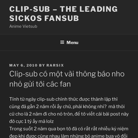
Skip
CLIP-SUB – THE LEADING
to
SICKOS FANSUB
content
Anime Vietsub
Menu
POSTED
MAY 6, 2010
BY
RARSIX
ON
Clip-sub có một vài thông báo nho
nhỏ gửi tới các fan
Tính từ ngày clip-sub chính thức được thành lập thì
cũng đã gần 2 năm rồi ấy chứ, phải không nhỉ?
mà thôi
cứ cho là 2 năm đi cho nó tròn, để tớ viết cái bài post này
đỡ cực 1 tý ấy mà lolz
Trong suốt 2 năm qua bọn tớ đã có rất rất nhiều kỷ niệm
đẹp khi được cùng nhau làm những bộ anime bựa vô đối