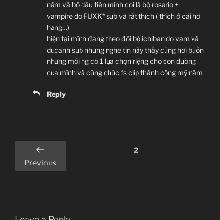
năm và bộ dâu tiên mình coi là bộ rosario +
vampire do FUXK* sub và rất thích ( thích ở cái hỡ
hang…)
hiện tại mình đang theo đõi bộ ichiban do vam và
ducanh sub nhưng nghe tin này thấy cũng hơi buồn
nhưng mỗi ng có 1 lựa chọn riệng cho con dưòng
của mình và cũng chúc fs clip thành công mỹ nãm
Reply
Comments
2
pagination
Previous
Leave a Reply