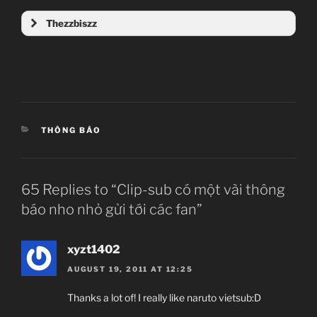
Thezzbiszz
CATEGORIES
THÔNG BÁO
65 Replies to “Clip-sub có một vài thông
báo nho nhỏ gửi tới các fan”
xyzt1402
AUGUST 19, 2011 AT 12:25
Thanks a lot of! I really like naruto vietsub:D