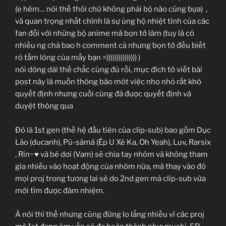
(e hèm… nói thế thôi chứ không phải bộ nào cũng bựa)
,
và quan trọng nhất chính là sự ủng hộ nhiệt tình của các
fan đối với những bộ anime mà bọn tớ làm (tuy là có
nhiều ng chả bao h comment cả nhưng bọn tớ đều biết
rõ tấm lòng của mấy bạn =))))))))))))))) )
nói dông dài thế chắc cũng đủ rồi, mục đích tớ viết bài
post này là muốn thông báo môt việc nho nhỏ rất khó
quyết định nhưng cuối cùng đã được quyết định và
duyệt thông qua
Đó là 1st gen (thế hệ đầu tiên của clip-sub) bao gồm Dục
Lão (ducanh), Pú-sàmá (Ép U Xê Ka, Oh Yeah), Luv, Rarsix
, Rin~♥ và bé dơi (Vam) sẽ chia tay nhóm và không tham
gia nhiều vào hoạt động của nhóm nữa, mà thay vào đó
mọi proj trong tương lai sẽ do 2nd gen mà clip-sub vừa
mới tìm được đảm nhiệm.
À nói thì thế nhưng cũng đừng lo lắng nhiều vì các proj