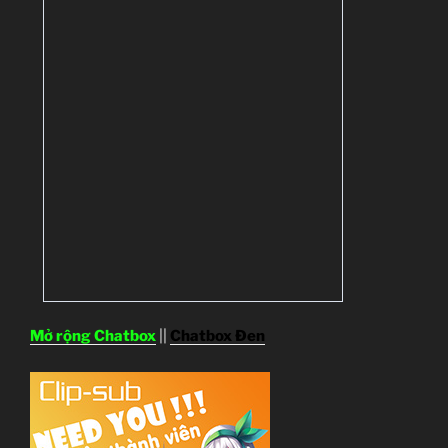
Mở rộng Chatbox
||
Chatbox Đen