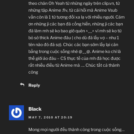
theo chân Oh Yeah từ những ngày trên clip.vn, từ
những tập Anime .flv, từ cái hồi mà Anime Vsub
vẫn còn là 1 từ tương đối xa lạ với nhiều người. Cám
ơn những ji các bạn đã cống hiến, những ji các bạn
đã làm mh sẽ ko bao giờ quên ^__^ vì mh sẽ ko từ
bỏ sở thick Anime đâu ( cho dù đã lấy vợ – như 1
tên nào đó đã sợ). Chúc các bạn sớm lấy lại cân
bằng trong cuộc sống nhé @__@. Anime ko chỉ là
thế giới ảo đâu – CS thực tế của mh đã học được
rất nhiều điều từ Anime mà …. Chúc tất cả thành
công
Reply
Black
MAY 7, 2010 AT 20:19
Mong mọi người đều thành công trong cuộc sống…