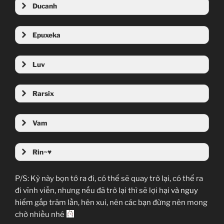
Ducanh
Epuxeka
Luv
Rarsix
Vam
Rin~♥
P/S: Kỳ này bọn tớ ra đi, có thể sẽ quay trở lại, có thể ra
đi vĩnh viễn, nhưng nếu đã trở lại thì sẽ lợi hại
và nguy
hiểm
gấp trăm lần, hên xui, nên các bạn đừng nên mong
chờ nhiều nhé