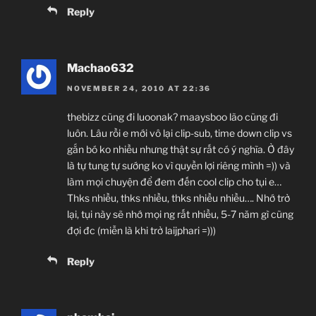
Reply
Machao632
NOVEMBER 24, 2010 AT 22:36
thebizz cũng đi luoonak? maaysboo lão cũng đi
luôn. Lâu rồi e mới vô lại clip-sub, time down clip vs
gắn bó ko nhiều nhưng thật sự rất có ý nghĩa. Ở đây
là tự tung tự sướng ko vì quyền lợi riêng mình =)) và
làm mọi chuyện để đem đến cool clip cho tụi e…
Thks nhiều, thks nhiều, thks nhiều nhiều…. Nhớ trở
lại, tụi này sẽ nhớ mọi ng rất nhiều, 5-7 năm gì cũng
đợi đc (miễn là khi trở laijphari =)))
Reply