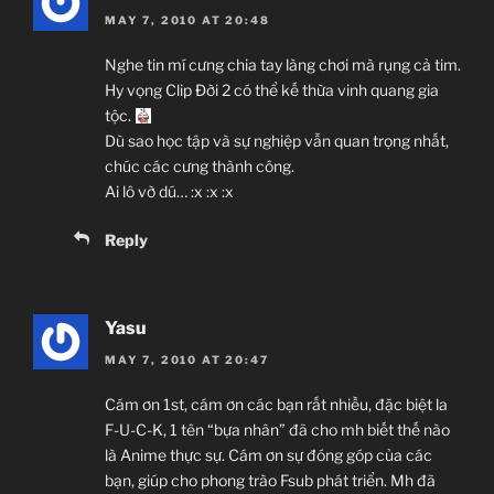
MAY 7, 2010 AT 20:48
Nghe tin mí cưng chia tay làng chơi mà rụng cả tim.
Hy vọng Clip Đời 2 có thể kế thừa vinh quang gia
tộc.
Dù sao học tập và sự nghiệp vẫn quan trọng nhất,
chúc các cưng thành công.
Ai lô vờ dú… :x :x :x
Reply
Yasu
MAY 7, 2010 AT 20:47
Cám ơn 1st, cám ơn các bạn rất nhiều, đặc biệt la
F-U-C-K, 1 tên “bựa nhân” đã cho mh biết thế nào
là Anime thực sự. Cám ơn sự đóng góp của các
bạn, giúp cho phong trào Fsub phát triển. Mh đã