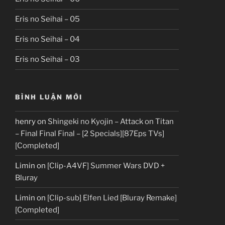
Eris no Seihai – 05
Eris no Seihai – 04
Eris no Seihai – 03
BÌNH LUẬN MỚI
henry
on
Shingeki no Kyojin – Attack on Titan
– Final Final Final – [2 Specials][87Eps TVs]
[Completed]
Limin
on
[Clip-A4VF] Summer Wars DVD +
Bluray
Limin
on
[Clip-sub] Elfen Lied [Bluray Remake]
[Completed]