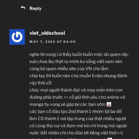
Reply
viet_oldschool
MAY 7, 2010 AT 04:05
nghe tin xong cứ thấy buồn buồn mặc dù quen clip-
sub chưa lâu thật ra mình ko sống việt nam nên
cũng kô quen nhiều site của VN cho lắm
chia tay thì buồn nên chả muốn tí nào nhưng đành
vậy thôi xD
chúc mọi người thành đạt và may mắn trên con
đường phía trước ^^ cố giữ tình yêu cho anime và
manga hy vọng sẽ gặp lại các bạn sớm
các bạn cố đào tạo 2nd thành 1 nhóm tài ba để
lám CS thành 1 nơi tập trung của thật nhiều người
có cùng thú vui và đam mê kô chỉ trong mà ngoài
nước (tất nhiên chỉ cho đứa bít tiếng việt thôi ^^)