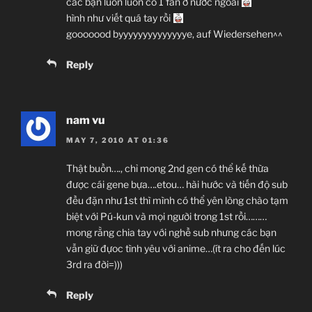
các bạn luôn luôn có 1 fan ở nước ngoài
hình như viết quá tay rồi
gooooood byyyyyyyyyyyyyye, auf Wiedersehen^^
Reply
nam vu
MAY 7, 2010 AT 01:36
Thật buồn…., chỉ mong 2nd gen có thể kế thừa
được cái gene bựa….etou… hài hước và tiến độ sub
đều đặn như 1st thì mình có thể yên lòng chào tạm
biệt với Pú-kun và mọi người trong 1st rồi………
mong rằng chia tay với nghề sub nhưng các bạn
vẫn giữ đựoc tình yêu với anime…(ít ra cho đến lúc
3rd ra đời=)))
Reply