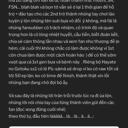
mà 1st đang ôm vẫn sẽ đc hoàn thành như: mushi, SR,
FSN… blah blah và bọn tớ vẫn sẽ ở lại 1 thời gian để hỗ
trợ + đào tạo cho các 2nd trở thành những tay chơi lão
luyện ý lộn những tên sub bựa vô đối
ý không, mà fải là
những fansubber có trách nhiệm, có trình độ và quan
trọng hơn là có lòng nhiệt huyết, cầu tiến, biết đoàn kết,
chia sẻ cảm thông lẫn nhau và xem fan như thượng đế (e
hèm, cái cuối thì không chắc có làm được không vì 1st
còn chưa làm được một cách hoàn hảo
) để có thể sớm
vượt qua cả 1st gen bựa và bệnh này
. Riêng bộ Hayate
no Gotoku ss1 có lẽ Pú-sàmá sẽ drop vì ko có raw tốt và
tới 50 ep lận, ko có time để finish, thành thật xin lỗi
những bạn đang chờ đợi bộ ấy.
Và sau đây là những lời trăn trối trước lúc ra đi ủa lộn,
những lời nói chia tay của từng thành viên gửi đến các
fan (đọc xong đừng cười nhé)
theo thứ tự, đầu tiên lààààà… là… là… à… à…: