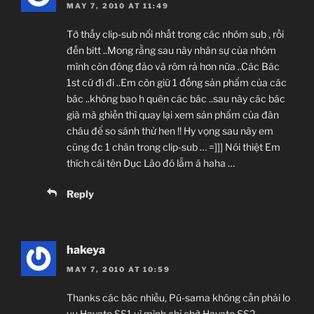
MAY 7, 2010 AT 11:49
Tớ thấy clip-sub nổi nhất trong các nhóm sub , rồi
đến bitt ..Mong rằng sau này nhân sự của nhóm
mình còn đông đảo và rôm rả hơn nữa ..Các Bác
1st cứ đi đi ..Em còn giữ 1 đống sản phẩm của các
bác ..không bao h quên các bác ..sau này các bác
già mà ghiền thì quay lại xem sản phẩm của đàn
cháu để so sánh thử hen !! Hy vọng sau này em
cũng đc 1 chân trong clip-sub … =]]] Nói thiệt Em
thích cái tên Dục Lão đó lắm á haha …
Reply
hakeya
MAY 7, 2010 AT 10:59
Thanks các bác nhiều, Pú-sama không cần phải lo
vụ Hayate SS1 vì mình chỉ chờ Hayate SS2