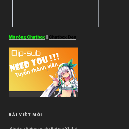
Mở rộng Chatbox
||
Chatbox Đen
BÀI VIẾT MỚI
Kimi ga Shinu made Koi wo Shitai