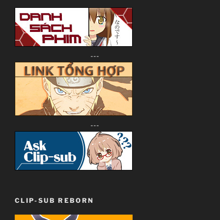
---
---
CLIP-SUB REBORN