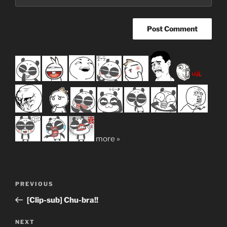
more »
Post
Previous
PREVIOUS
navigation
Post
[Clip-sub] Chu-bra!!
Next
NEXT