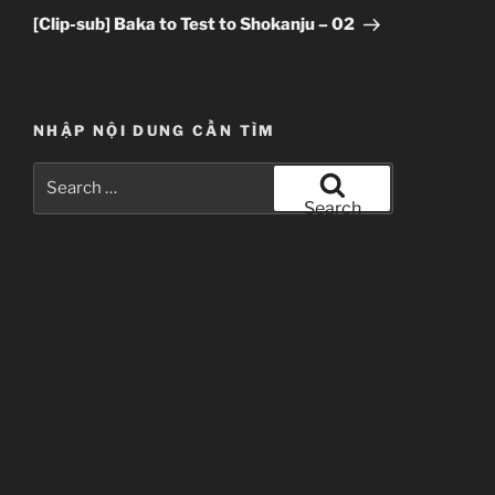
Post
[Clip-sub] Baka to Test to Shokanju – 02
NHẬP NỘI DUNG CẦN TÌM
Search
for:
Search