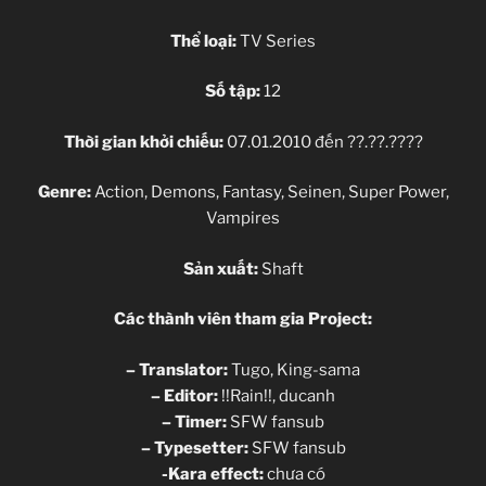
Thể loại:
TV Series
Số tập:
12
Thời gian khởi chiếu:
07.01.2010 đến ??.??.????
Genre:
Action, Demons, Fantasy, Seinen, Super Power,
Vampires
Sản xuất:
Shaft
Các thành viên tham gia Project:
– Translator:
Tugo, King-sama
– Editor:
!!Rain!!, ducanh
– Timer:
SFW fansub
– Typesetter:
SFW fansub
-Kara effect:
chưa có