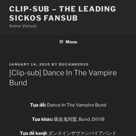
Skip
CLIP-SUB – THE LEADING
to
SICKOS FANSUB
content
Anime Vietsub
Menu
POSTED
JANUARY 14, 2010
BY
DUCANH2020
ON
[Clip-sub] Dance In The Vampire
Bund
Tựa đề:
Dance In The Vampire Bund
Tựa khác:
吸血鬼同盟, Bund, DitVB
Tựa đề kanji:
ダンスインザヴァンパイアバンド