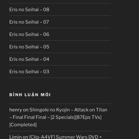
Eris no Seihai – 08
Eris no Seihai – 07
Eris no Seihai – 06
Eris no Seihai – 05
Eris no Seihai – 04
Eris no Seihai – 03
BÌNH LUẬN MỚI
henry
on
Shingeki no Kyojin – Attack on Titan
– Final Final Final – [2 Specials][87Eps TVs]
[Completed]
Limin
on
[Clip-A4VF] Summer Wars DVD +