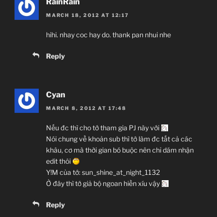
RainRain
MARCH 18, 2012 AT 12:17
hihi. nhay coc hay do. thank pan nhui nhe
Reply
Cyan
MARCH 8, 2012 AT 17:48
Nếu đc thì cho tớ tham gia PJ này với
Nói chung về khoản sub thì tớ làm đc tất cả các
khâu, cơ mà thời gian bó buộc nên chỉ dám nhận
edit thôi
Y!M của tớ: sun_shine_at_night_1132
Ở đây thì tớ giả bộ ngoan hiền xíu vậy
Reply