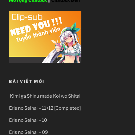
Mở rộng Chatbox
||
Chatbox Đen
BÀI VIẾT MỚI
Kimi ga Shinu made Koi wo Shitai
Eris no Seihai – 11+12 [Completed]
Eris no Seihai – 10
Eris no Seihai – 09