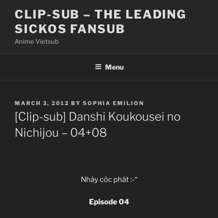
Skip
CLIP-SUB – THE LEADING
to
SICKOS FANSUB
content
Anime Vietsub
Menu
POSTED
MARCH 3, 2012
BY
SOPHIA EMILION
ON
[Clip-sub] Danshi Koukousei no
Nichijou – 04+08
Nhảy cóc phát :-“
Episode 04