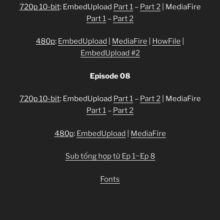
720p 10-bit
: EmbedUpload
Part 1
–
Part 2
| MediaFire
Part 1
–
Part 2
480p
:
EmbedUpload
|
MediaFire
|
HowFile
|
EmbedUpload #2
Episode 08
720p 10-bit
: EmbedUpload
Part 1
–
Part 2
| MediaFire
Part 1
–
Part 2
480p
:
EmbedUpload
|
MediaFire
Sub tổng hợp từ Ep 1~Ep 8
Fonts