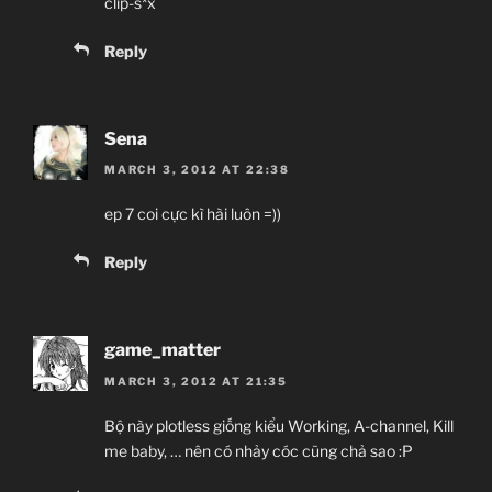
clip-s*x
Reply
Sena
MARCH 3, 2012 AT 22:38
ep 7 coi cực kì hài luôn =))
Reply
game_matter
MARCH 3, 2012 AT 21:35
Bộ này plotless giống kiểu Working, A-channel, Kill
me baby, … nên có nhảy cóc cũng chả sao :P