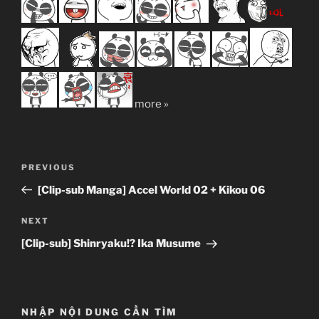
more »
Post
Previous
PREVIOUS
navigation
Post
[Clip-sub Manga] Accel World 02 + Kikou 06
Next
NEXT
Post
[Clip-sub] Shinryaku!? Ika Musume
NHẬP NỘI DUNG CẦN TÌM