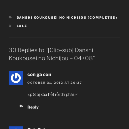
CATEGORIES
DANSHI KOUKOUSEI NO NICHIJOU (COMPLETED)
TAGS
LOLZ
30 Replies to “[Clip-sub] Danshi
Koukousei no Nichijou – 04+08”
con ga con
OCTOBER 31, 2012 AT 20:37
Ep 8 bị xóa hết rồi thì phải :<
Reply