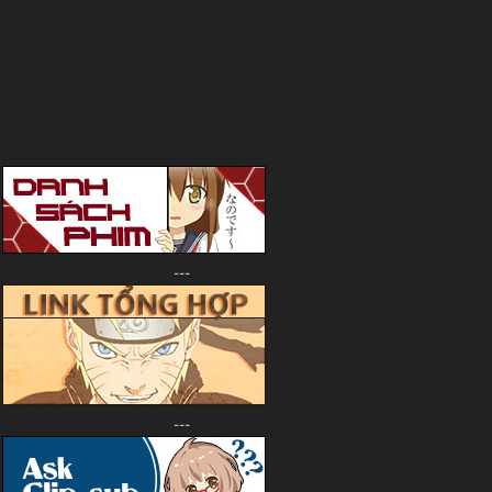
---
---