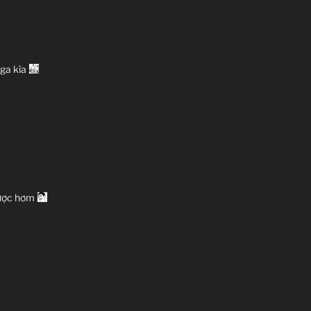
ất:
aga kìa
được hơm