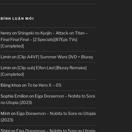
BÌNH LUẬN MỚI
henry
on
Shingeki no Kyojin – Attack on Titan –
Final Final Final – [2 Specials][87Eps TVs]
[Completed]
Limin
on
[Clip-A4VF] Summer Wars DVD + Bluray
Limin
on
[Clip-sub] Elfen Lied [Bluray Remake]
[Completed]
Đăng khoa
on
To be Hero X – 05
Sophia Emilion
on
Eiga Doraemon – Nobita to Sora
no Utopia (2023)
Minh
on
Eiga Doraemon – Nobita to Sora no Utopia
(2023)
Shini
on
Eiga Doraemon – Nobita to Sora no Utopia