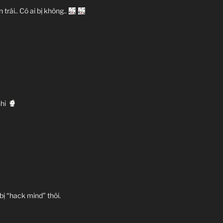
trái.. Có ai bị không..
nhỉ
 bị “hack mind” thôi.