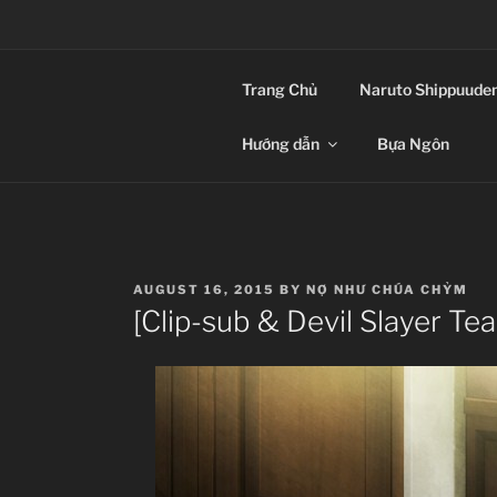
Skip
to
CLIP-SUB – TH
content
Trang Chủ
Naruto Shippuude
Anime Vietsub
Hướng dẫn
Bựa Ngôn
POSTED
AUGUST 16, 2015
BY
NỢ NHƯ CHÚA CHỶM
ON
[Clip-sub & Devil Slayer T