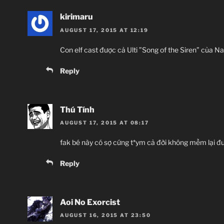
Số tập:
kirimaru
Thể loại:
AUGUST 17, 2015 AT 12:19
Ngày phát hành:
Hãng sản xu
Con elf cast được cả Ulti ”Song of the Siren” của N
Reply
Thú Tính
AUGUST 17, 2015 AT 08:17
fak bé này có sợ cứng t*ym cả đời không mềm lại 
Reply
Aoi No Exorcist
AUGUST 16, 2015 AT 23:50