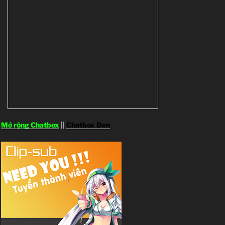
Mở rộng Chatbox
||
Chatbox Đen