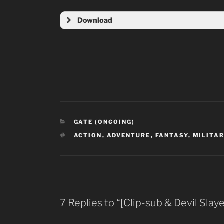
Download
CATEGORIES
GATE (ONGOING)
TAGS
ACTION
,
ADVENTURE
,
FANTASY
,
MILITA
Tên phim:
7 Replies to “[Clip-sub & Devil Sla
Tên tiếng Nhậ
Tên tiếng Việt: