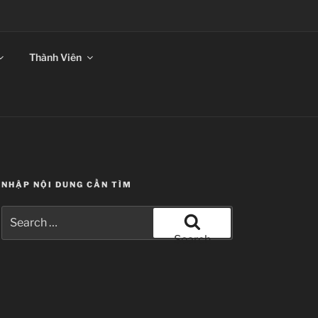
ANSUB
Thành Viên
NHẬP NỘI DUNG CẦN TÌM
Search
for:
Search