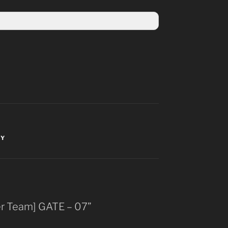
RY
yer Team] GATE – 07”
t: