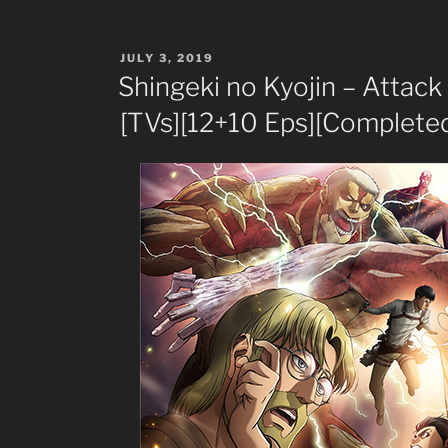
POSTED
JULY 3, 2019
ON
Shingeki no Kyojin – Attack
[TVs][12+10 Eps][Complete