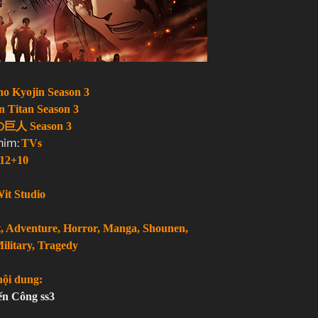
st, Adventure, Horror, Manga, Shounen,
ilitary, Tragedy
nội dung:
Công ss cuối
no Kyojin Season 3
n Titan Season 3
人 Season 3
phim:
TVs
12+10
it Studio
st, Adventure, Horror, Manga, Shounen,
ilitary, Tragedy
nội dung:
n Công ss3