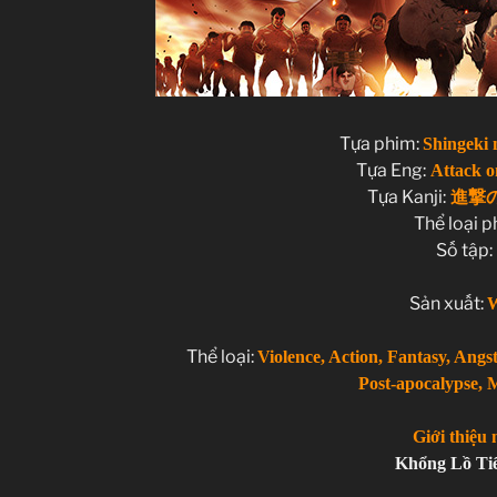
Violence, Action, Fantasy, Ang
Post-apocalypse, M
Giới thiệu 
Khổng Lồ Tiến 
Tựa phim:
Shingeki 
Tựa Eng:
Attack o
Tựa Kanji:
進撃の巨
Thể loại 
Số tập:
Sản xuất:
W
Thể loại:
Violence, Action, Fantasy, Ang
Post-apocalypse, M
Giới thiệu 
Khổng Lồ Tiế