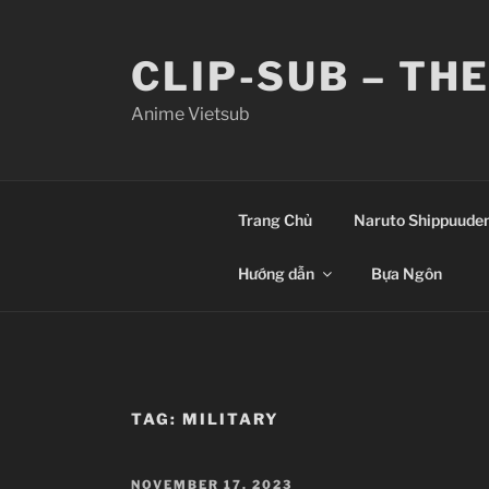
Skip
to
CLIP-SUB – TH
content
Anime Vietsub
Trang Chủ
Naruto Shippuude
Hướng dẫn
Bựa Ngôn
TAG:
MILITARY
POSTED
NOVEMBER 17, 2023