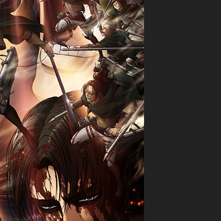
yojin: The Final Season
tan: The Final Season
he Final Season
TVs
??
MAPPA