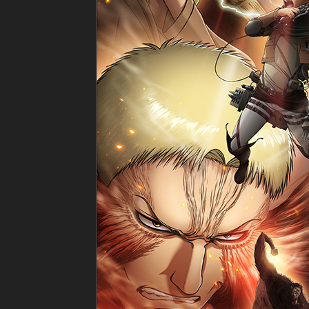
Shingeki no K
Attack on Ti
進撃の巨人: T