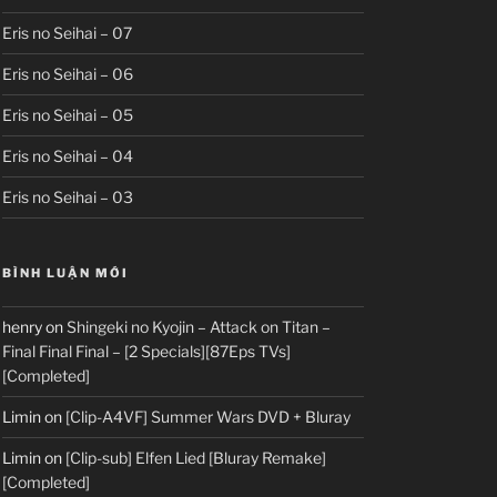
Eris no Seihai – 07
Eris no Seihai – 06
Eris no Seihai – 05
Eris no Seihai – 04
Eris no Seihai – 03
BÌNH LUẬN MỚI
henry
on
Shingeki no Kyojin – Attack on Titan –
Final Final Final – [2 Specials][87Eps TVs]
[Completed]
Limin
on
[Clip-A4VF] Summer Wars DVD + Bluray
Limin
on
[Clip-sub] Elfen Lied [Bluray Remake]
[Completed]