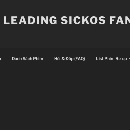
E LEADING SICKOS F
n
Danh Sách Phim
Hỏi & Đáp (FAQ)
List Phim Re-up