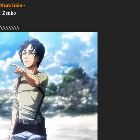
 thực hiện~
:
Zenko
/////////////