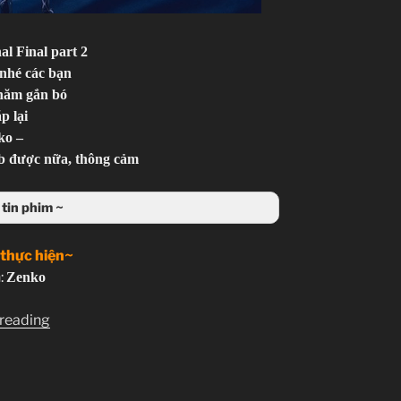
al Final part 2
 nhé các bạn
năm gắn bó
p lại
ko –
b được nữa, thông cảm
tin phim ~
 thực hiện~
:
Zenko
“Shingeki
 reading
no
Kyojin
–