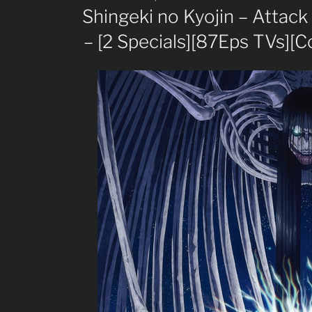
ON
Shingeki no Kyojin – Attack o
– [2 Specials][87Eps TVs][