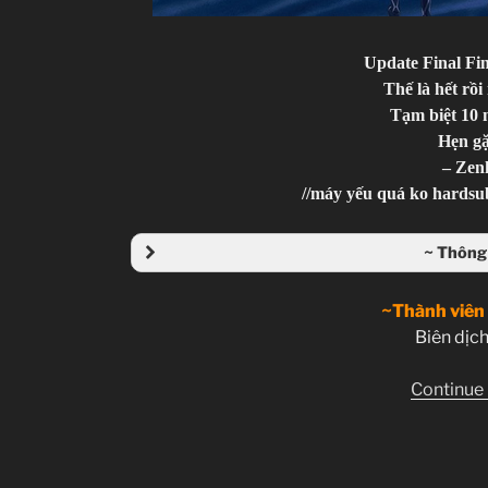
Update Final Fin
Thế là hết rồi
Tạm biệt 10 
Hẹn gặ
– Zen
//máy yếu quá ko hardsu
~ Thông 
~Thành viên
Biên dịch
Continue