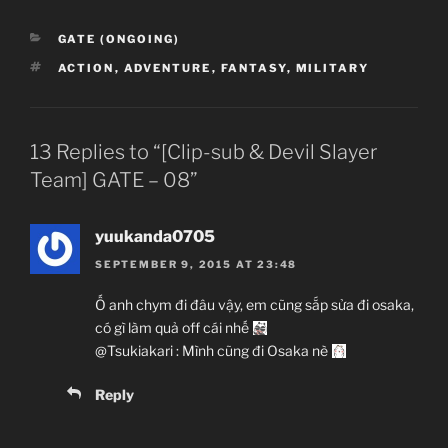
Tên tiếng Nhật:
Tên tiếng Việt:
CATEGORIES
GATE (ONGOING)
TAGS
ACTION
,
ADVENTURE
,
FANTASY
,
MILITARY
Số tập:
Thể loại:
Ngày phát hành:
13 Replies to “[Clip-sub & Devil Slayer
Hãng sản xuất:
Team] GATE – 08”
yuukanda0705
SEPTEMBER 9, 2015 AT 23:48
Ố anh chym đi đâu vậy, em cũng sắp sửa đi osaka,
có gì làm quả off cái nhế
@Tsukiakari : Mình cũng đi Osaka nè
Reply