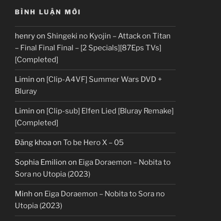
BÌNH LUẬN MỚI
henry
on
Shingeki no Kyojin – Attack on Titan
– Final Final Final – [2 Specials][87Eps TVs]
[Completed]
Limin
on
[Clip-A4VF] Summer Wars DVD +
Bluray
Limin
on
[Clip-sub] Elfen Lied [Bluray Remake]
[Completed]
Đăng khoa
on
To be Hero X – 05
Sophia Emilion
on
Eiga Doraemon – Nobita to
Sora no Utopia (2023)
Minh
on
Eiga Doraemon – Nobita to Sora no
Utopia (2023)