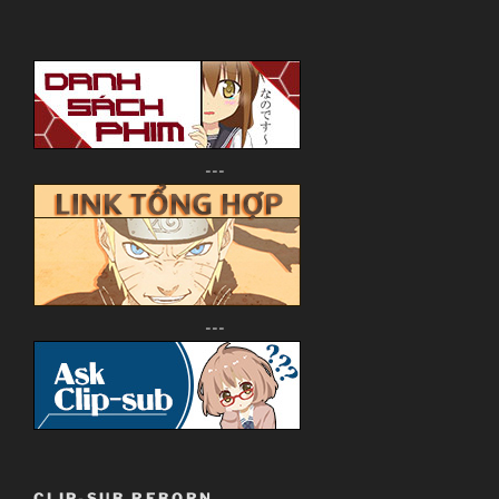
---
---
CLIP-SUB REBORN