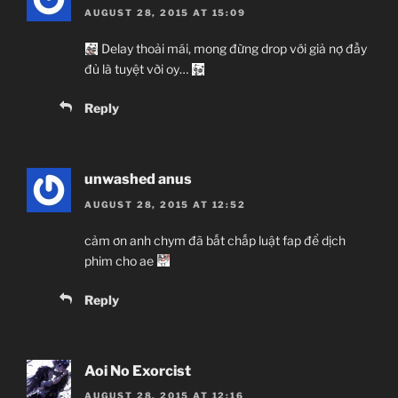
AUGUST 28, 2015 AT 15:09
Delay thoải mái, mong đừng drop với giả nợ đầy
đủ là tuyệt vời oy…
Reply
unwashed anus
AUGUST 28, 2015 AT 12:52
cảm ơn anh chym đã bất chấp luật fap để dịch
phim cho ae
Reply
Aoi No Exorcist
AUGUST 28, 2015 AT 12:16