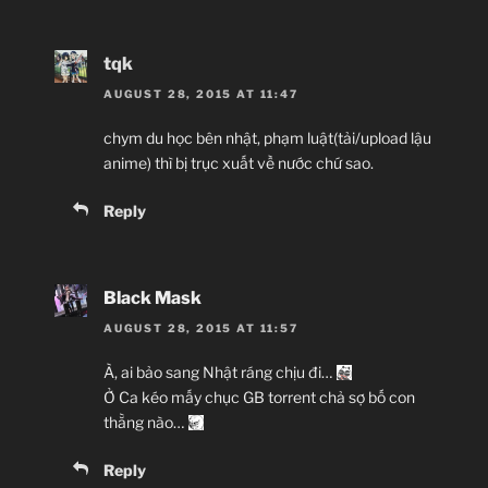
tqk
AUGUST 28, 2015 AT 11:47
chym du học bên nhật, phạm luật(tải/upload lậu
anime) thì bị trục xuất về nước chứ sao.
Reply
Black Mask
AUGUST 28, 2015 AT 11:57
À, ai bảo sang Nhật ráng chịu đi…
Ở Ca kéo mấy chục GB torrent chả sợ bố con
thằng nào…
Reply