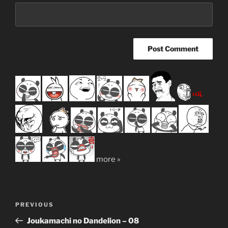
more »
Post
Previous
PREVIOUS
navigation
Post
Joukamachi no Dandelion – 08