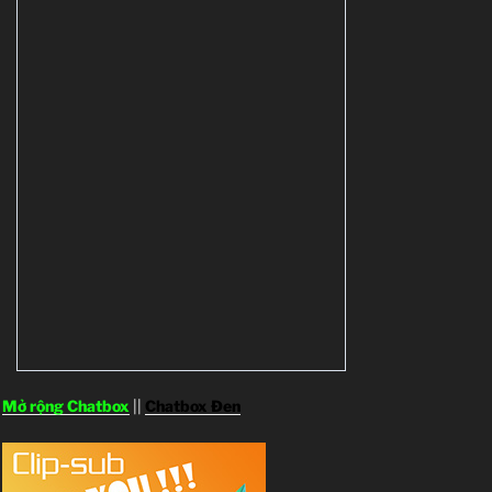
Mở rộng Chatbox
||
Chatbox Đen