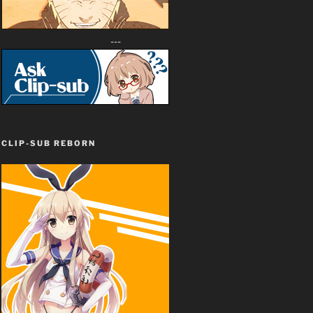
---
CLIP-SUB REBORN