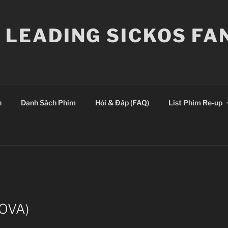
E LEADING SICKOS F
n
Danh Sách Phim
Hỏi & Đáp (FAQ)
List Phim Re-up
(OVA)