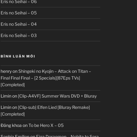
Eris no Seihai – 06
Eris no Seihai – 05
Eris no Seihai – 04
Eris no Seihai – 03
BÌNH LUẬN MỚI
henry
on
Shingeki no Kyojin – Attack on Titan –
Final Final Final – [2 Specials][87Eps TVs]
[Completed]
Limin
on
[Clip-A4VF] Summer Wars DVD + Bluray
Limin
on
[Clip-sub] Elfen Lied [Bluray Remake]
[Completed]
Đăng khoa
on
To be Hero X – 05
Sophia Emilion
on
Eiga Doraemon – Nobita to Sora