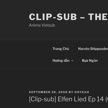
Skip
to
CLIP-SUB – TH
content
Anime Vietsub
Trang Chủ
Naruto Shippuude
Hướng dẫn
Bựa Ngôn
POSTED
SEPTEMBER 28, 2008
BY
OHYEAH
ON
[Clip-sub] Elfen Lied Ep 14 