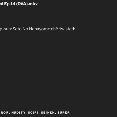
ed Ep 14 (OVA).mkv
lip-sub: Seto No Hanayome nhé :twisted:
RROR
,
NUDITY
,
SCIFI
,
SEINEN
,
SUPER