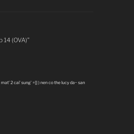
Ep 14 (OVA)”
 mat’ 2 cai’ sung` =]] ) nen co the lucy da~ san