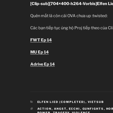
[Clip-sub][704×400-h264-Vorbis]Elfen Li
Quên mất là còn cái OVA chưa up :twisted:
Các bạn tiếp tục ủng hộ Proj tiếp theo của C
FWT Ep 14
MU Ep 14
Adrive Ep 14
CATEGORIES
ELFEN LIED (COMPLETED)
,
VIETSUB
TAGS
ACTION
,
ANGST
,
ECCHI
,
GUNFIGHTS
,
HO
POWER
,
TRAGEDY
,
VIOLENCE