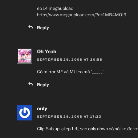
ep 14 megaupload
http://www.megaupload.com/?d=1MB4MOI9
Reply
Oh Yeah
SEPTEMBER 29, 2008 AT 20:58
Có mirror MF và MU cơ mà ‘_____’
Reply
only
SEPTEMBER 29, 2008 AT 17:23
Clip-Sub up lại ep 1 đi, sao only down nó nói ko đc :rol