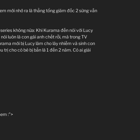
xem mới nhớ ra là thằng tổng giám đốc 2 sừng vẫn
V series không nữa: Khi Kurama đến nói với Lucy
 nói luôn là con gái anh chết rồi, mà trong TV
 Kurama mới bị Lucy làm cho lây nhiễm và sinh con
u trị cho cô bé bị bắn là 1 đến 2 năm. Có ai giải
hem :”>