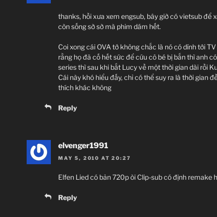
thanks, hồi xưa xem engsub, bây giờ có vietsub để 
còn sống sờ sờ mà phim dám hết.
Coi xong cái OVA tớ không chắc là nó có dính tới T
rằng họ đã cố hết sức để cứu cô bé bị bắn thì anh có
series thì sau khi bắt Lucy về một thời gian dài rồi
Cái này khó hiểu đấy, chỉ có thể suy ra là thời gian đề
thích khác không
Reply
elvenger1991
MAY 5, 2010 AT 20:27
Elfen Lied có bản 720p òi Clip-sub có định remake 
Reply