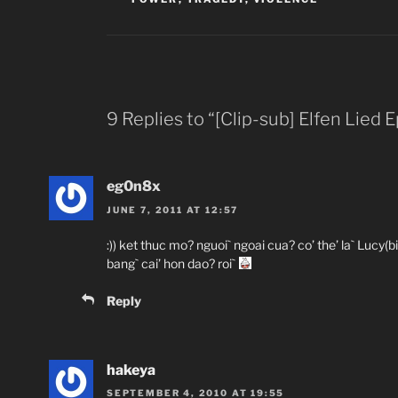
9 Replies to “[Clip-sub] Elfen Lied 
eg0n8x
JUNE 7, 2011 AT 12:57
:)) ket thuc mo? nguoi` ngoai cua? co’ the’ la` Lucy(bi
bang` cai’ hon dao? roi`
Reply
hakeya
SEPTEMBER 4, 2010 AT 19:55