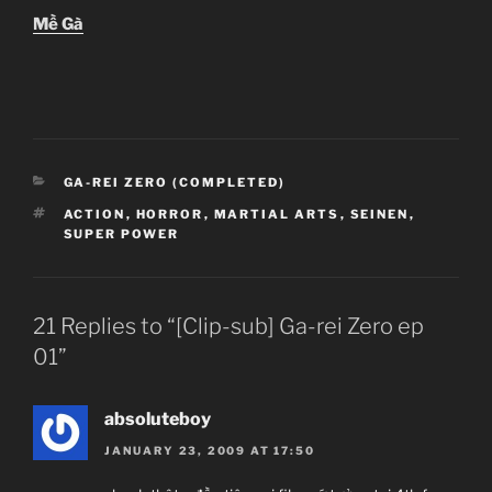
Mề Gà
CATEGORIES
GA-REI ZERO (COMPLETED)
TAGS
ACTION
,
HORROR
,
MARTIAL ARTS
,
SEINEN
,
SUPER POWER
21 Replies to “[Clip-sub] Ga-rei Zero ep
01”
absoluteboy
JANUARY 23, 2009 AT 17:50