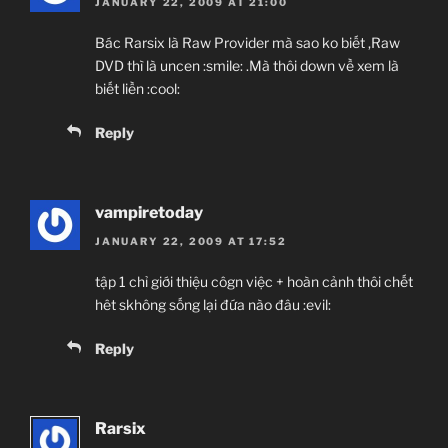
JANUARY 22, 2009 AT 21:00
Bác Rarsix là Raw Provider mà sao ko biết ,Raw
DVD thì là uncen :smile: .Mà thôi down về xem là
biết liền :cool:
Reply
vampiretoday
JANUARY 22, 2009 AT 17:52
tập 1 chỉ giới thiệu côgn việc + hoàn cảnh thôi chết
hêt skhông sống lại đứa nào đâu :evil:
Reply
Rarsix