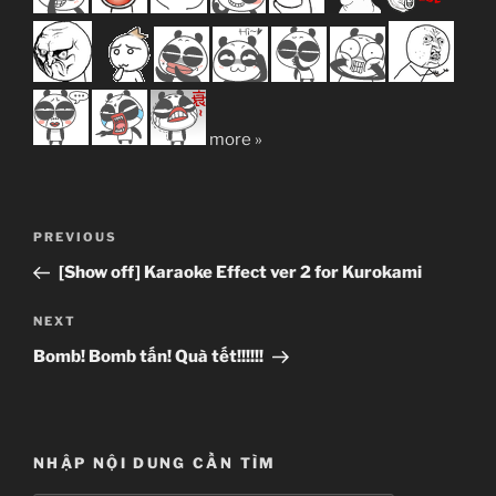
more »
Post
Previous
PREVIOUS
navigation
Post
[Show off] Karaoke Effect ver 2 for Kurokami
Next
NEXT
Post
Bomb! Bomb tấn! Quà tết!!!!!!
NHẬP NỘI DUNG CẦN TÌM