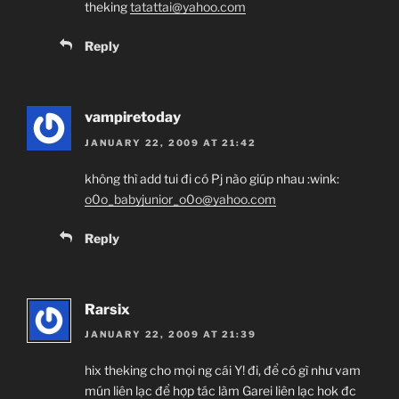
theking
tatattai@yahoo.com
Reply
vampiretoday
JANUARY 22, 2009 AT 21:42
không thì add tui đi có Pj nào giúp nhau :wink:
o0o_babyjunior_o0o@yahoo.com
Reply
Rarsix
JANUARY 22, 2009 AT 21:39
hix theking cho mọi ng cái Y! đi, để có gì như vam
mún liên lạc để hợp tác làm Garei liên lạc hok đc