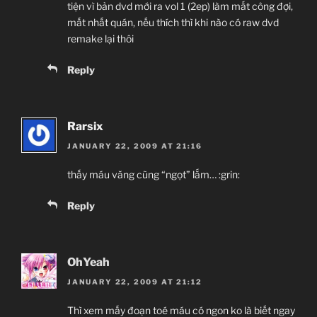
tiện vì bản dvd mới ra vol 1 (2ep) làm mất công đợi,
mất nhất quán, nếu thích thì khi nào có raw dvd
remake lại thôi
Reply
Rarsix
JANUARY 22, 2009 AT 21:16
thấy máu văng cũng “ngọt” lắm… :grin:
Reply
OhYeah
JANUARY 22, 2009 AT 21:12
Thì xem mấy đoạn toé máu có ngon ko là biết ngay