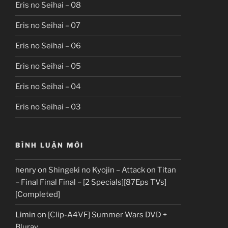
Eris no Seihai – 08
Eris no Seihai – 07
Eris no Seihai – 06
Eris no Seihai – 05
Eris no Seihai – 04
Eris no Seihai – 03
BÌNH LUẬN MỚI
henry
on
Shingeki no Kyojin – Attack on Titan
– Final Final Final – [2 Specials][87Eps TVs]
[Completed]
Limin
on
[Clip-A4VF] Summer Wars DVD +
Bluray