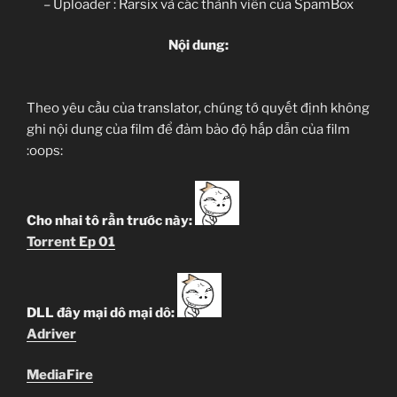
– Uploader : Rarsix và các thành viên của SpamBox
Nội dung:
Theo yêu cầu của translator, chúng tớ quyết định không
ghi nội dung của film để đảm bảo độ hấp dẫn của film
:oops:
Cho nhai tô rần trước này:
Torrent Ep 01
DLL đây mại dô mại dô:
Adriver
MediaFire