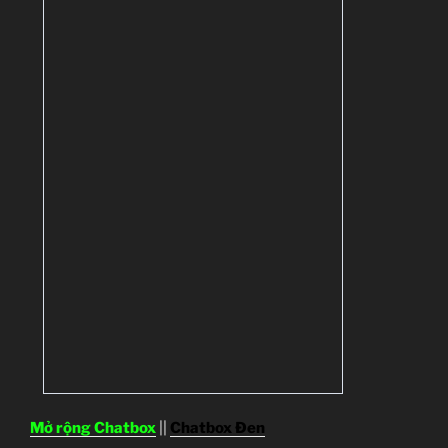
Mở rộng Chatbox
||
Chatbox Đen