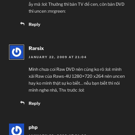
ấy mà :lol: Thường thì bản TV để cen, còn bản DVD
thì uncen :mrgreen:
Reply
Rarsix
JANUARY 22, 2009 AT 21:04
Mình chưa coi Raw DVD nên cũng ko rõ :lol: mình
xài Raw của Raws-4U 1280×720 x264 nên uncen
hay ko mình thật sự ko biết… nếu bạn biết thì nói
mình nghe nhá, Thx trước :lol:
Reply
php