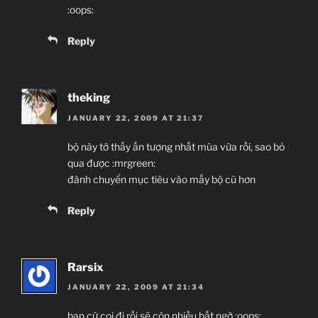
:oops:
Reply
theking
JANUARY 22, 2009 AT 21:37
bộ này tớ thấy ấn tượng nhất mùa vừa rồi, sao bỏ
qua được :mrgreen:
đành chuyển mục tiêu vào mấy bộ cũ hơn
Reply
Rarsix
JANUARY 22, 2009 AT 21:34
bạn cứ coi đi rồi sẽ còn nhiều bất ngờ :oops: