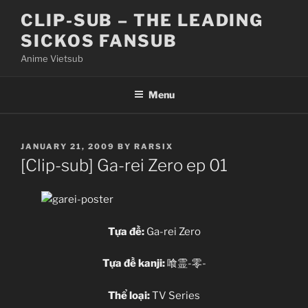
Skip
CLIP-SUB – THE LEADING
to
SICKOS FANSUB
content
Anime Vietsub
Menu
POSTED
JANUARY 21, 2009
BY
RARSIX
ON
[Clip-sub] Ga-rei Zero ep 01
Tựa đề:
Ga-rei Zero
Tựa đề kanji:
喰霊-零-
Thể loại:
TV Series